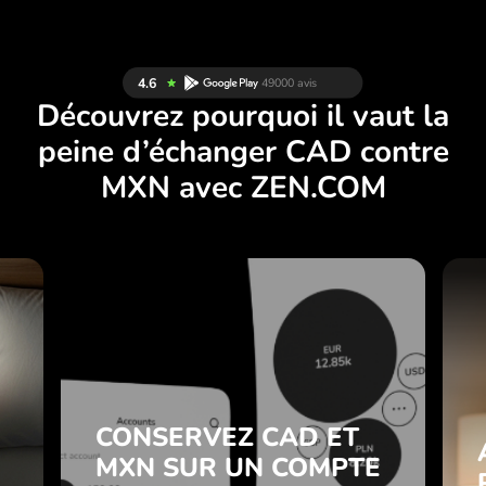
Découvrez pourquoi il vaut la
peine d’échanger CAD contre
MXN avec ZEN.COM
T
AUCUNS FRAIS
E
POUR LES ÉCHANGES
Z
LE WEEK-END.
.
Dès le départ vous bénéficiez
AUCUNS FRAIS
d’un accès gratuit au forfait
z
POUR LES ÉCHANGES