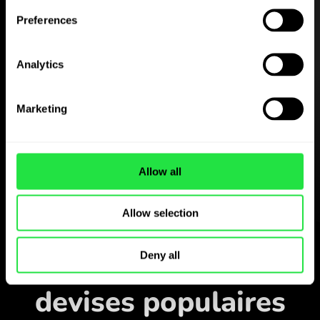
Preferences
Analytics
Téléchargez
Marketing
gratuitement
l’application ZEN.COM
Téléchargez l’application
Allow all
et inscrivez-vous en
quelques minutes.
Allow selection
Échanger dans l’application
Suivez les paires de
Deny all
devises populaires