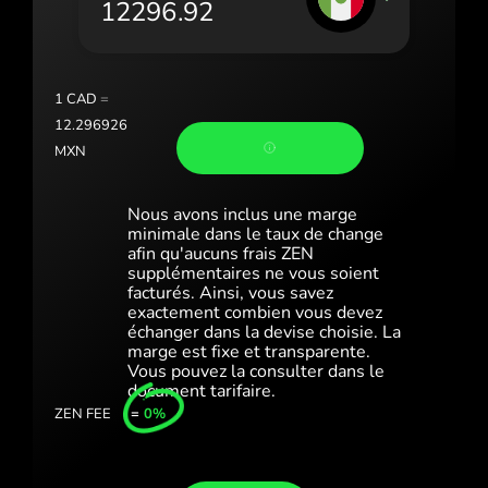
Portugal (Português)
România (Română)
Slovensko (Slovenčina)
1
CAD
=
12.296926
Sverige (Svenska)
MXN
Україна (Українська)
Nous avons inclus une marge
Türkiye (Türkçe)
minimale dans le taux de change
afin qu'aucuns frais ZEN
supplémentaires ne vous soient
Singapore (English)
facturés. Ainsi, vous savez
exactement combien vous devez
United Kingdom (English)
échanger dans la devise choisie. La
marge est fixe et transparente.
International (English)
Vous pouvez la consulter dans le
document tarifaire.
ZEN FEE
=
0%