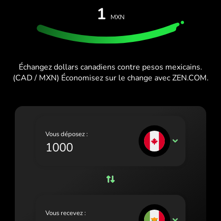
ESSAI GRATUIT
1
España (Español)
MXN
Cartes et forfaits
Développeurs
France (Français)
CENTRE D'AIDE
Ireland (English)
Échangez dollars canadiens contre pesos mexicains.
Italia (Italiano)
(CAD / MXN) Économisez sur le change avec ZEN.COM.
Κύπρος (Ελληνικά)
Lietuva (Lietuvių)
Magyarország (Magyar)
Vous déposez :
CAD
Malta (English)
Nederland (Nederlands)
Norge (Norsk bokmål)
Polska (Polski)
Vous recevez :
MXN