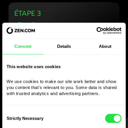
ÉTAPE 3
Utilisez la devise
Consent
Details
About
choisie
This website uses cookies
comme vous le
souhaitez
We use cookies to make our site work better and show 
you content that's relevant to you. Some data is shared 
with trusted analytics and advertising partners. 
Envoyez de l’argent à l’étranger,
retirez aux distributeurs sans
commission, payez avec la carte multi-
Consent
devises
Strictly Necessary
Selection
— simple et sans stress.
ÉTAPE 1