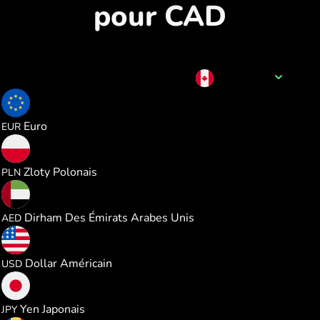
pour CAD
Nom de la devise
CAD
0.617527
Euro
EUR
2.655889
Zloty Polonais
PLN
2.616164
Dirham Des Émirats Arabes Unis
AED
0.712785
Dollar Américain
USD
112.51942
Yen Japonais
JPY