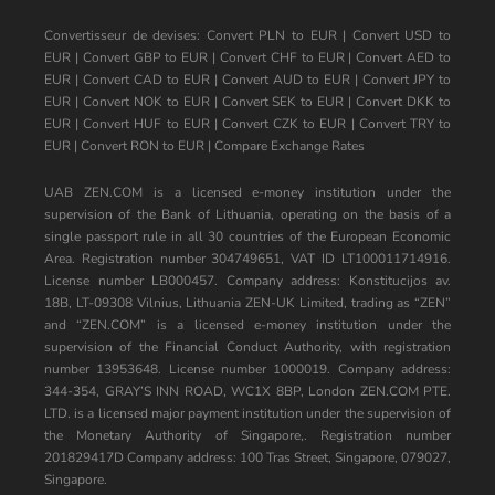
Convertisseur de devises:
Convert PLN to EUR
|
Convert USD to
EUR
|
Convert GBP to EUR
|
Convert CHF to EUR
|
Convert AED to
EUR
|
Convert CAD to EUR
|
Convert AUD to EUR
|
Convert JPY to
EUR
|
Convert NOK to EUR
|
Convert SEK to EUR
|
Convert DKK to
EUR
|
Convert HUF to EUR
|
Convert CZK to EUR
|
Convert TRY to
EUR
|
Convert RON to EUR
|
Compare Exchange Rates
UAB ZEN.COM is a licensed e-money institution under the
supervision of the Bank of Lithuania, operating on the basis of a
single passport rule in all 30 countries of the European Economic
Area. Registration number 304749651, VAT ID LT100011714916.
License number LB000457. Company address: Konstitucijos av.
18B, LT-09308 Vilnius, Lithuania ZEN-UK Limited, trading as “ZEN”
and “ZEN.COM” is a licensed e-money institution under the
supervision of the Financial Conduct Authority, with registration
number 13953648. License number 1000019. Company address:
344-354, GRAY’S INN ROAD, WC1X 8BP, London ZEN.COM PTE.
LTD. is a licensed major payment institution under the supervision of
the Monetary Authority of Singapore,. Registration number
201829417D Company address: 100 Tras Street, Singapore, 079027,
Singapore.