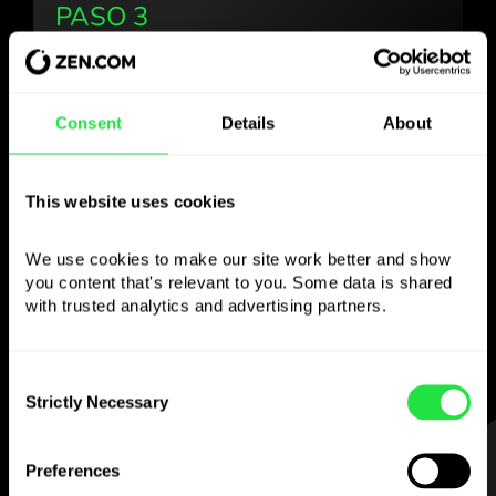
PASO 3
Consent
Details
About
Use la divisa elegida
como quiera
This website uses cookies
Envíe dinero al extranjero,
We use cookies to make our site work better and show 
retire en cajeros sin
you content that's relevant to you. Some data is shared 
comisión, pague con la tarjeta multidivisa
with trusted analytics and advertising partners. 
— sencillo y sin estrés.
Consent
Strictly Necessary
Selection
PASO 1
Preferences