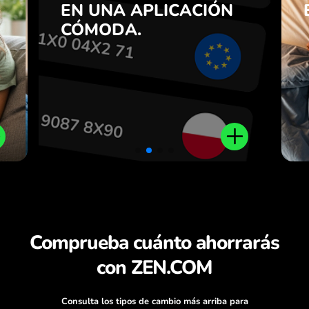
n
EN UNA APLICACIÓN
viceversa con un clic en la
7
aplicación ZEN.COM.
CÓMODA.
n
.
Comprueba cuánto ahorrarás
con ZEN.COM
Consulta los tipos de cambio más arriba para