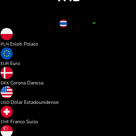
Nombre de la divisa
THB
0.112024
Esloti Polaco
PLN
0.026057
Euro
EUR
0.194792
Corona Danesa
DKK
0.030107
Dólar Estadounidense
USD
0.024359
Franco Suizo
CHF
0.038510