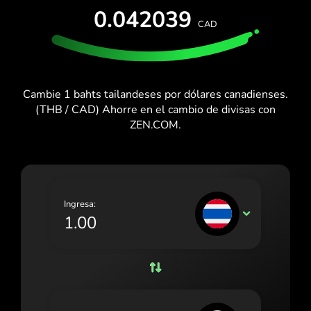
PRUÉBALO GRATIS
0.042039
España (Español)
CAD
Tarjetas y planes
Desarrolladores
France (Français)
CENTRO DE AYUDA
Ireland (English)
Cambie 1 bahts tailandeses por dólares canadienses.
Italia (Italiano)
(THB / CAD) Ahorre en el cambio de divisas con
ZEN.COM.
Κύπρος (Ελληνικά)
Lietuva (Lietuvių)
Magyarország (Magyar)
Ingresa:
Malta (English)
THB
Nederland (Nederlands)
Norge (Norsk bokmål)
Polska (Polski)