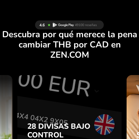
Descubra por qué merece la pena
cambiar THB por CAD en
ZEN.COM
S
28 DIVISAS BAJO
S
CONTROL
E
EN UNA APLICACIÓN
.
CÓMODA.
28 DIVISAS BAJO
CONTROL
e
Compre THB, venda CAD y