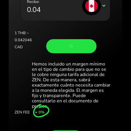
Recibe:
Portugal (Português)
CAD
România (Română)
Slovensko (Slovenčina)
1
THB
=
Sverige (Svenska)
0.042046
CAD
Україна (Українська)
Türkiye (Türkçe)
Hemos incluido un margen mínimo
en el tipo de cambio para que no se
Singapore (English)
le cobre ninguna tarifa adicional de
ZEN. De esta manera, sabrá
exactamente cuánto necesita cambiar
United Kingdom (English)
a la moneda elegida. El margen es
fijo y transparente. Puede
International (English)
consultarlo en el documento de
precios.
ZEN FEE
=
0%