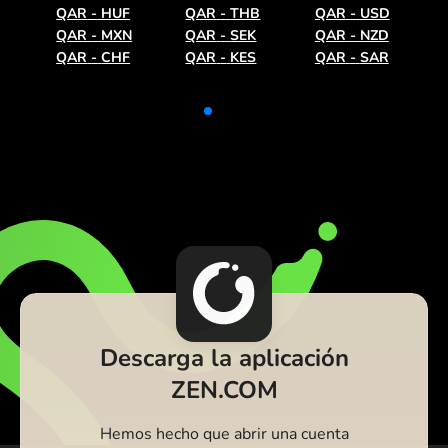
QAR
-
HUF
QAR
-
THB
QAR
-
USD
QAR
-
MXN
QAR
-
SEK
QAR
-
NZD
QAR
-
CHF
QAR
-
KES
QAR
-
SAR
Descarga la aplicación
ZEN.COM
Hemos hecho que abrir una cuenta