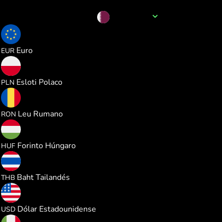
Nombre de la divisa
QAR
0.235572
Euro
EUR
1.011721
Esloti Polaco
PLN
1.235330
Leu Rumano
RON
85.60283
Forinto Húngaro
HUF
8.985093
Baht Tailandés
THB
0.272321
Dólar Estadounidense
USD