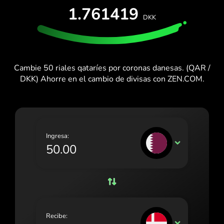
PRUÉBALO GRATIS
1.761419
España (Español)
DKK
Tarjetas y planes
Desarrolladores
France (Français)
CENTRO DE AYUDA
Ireland (English)
Cambie 50 riales qataríes por coronas danesas. (QAR /
Italia (Italiano)
DKK) Ahorre en el cambio de divisas con ZEN.COM.
Κύπρος (Ελληνικά)
Lietuva (Lietuvių)
Magyarország (Magyar)
Ingresa:
QAR
Malta (English)
Nederland (Nederlands)
Norge (Norsk bokmål)
Polska (Polski)
Recibe:
DKK