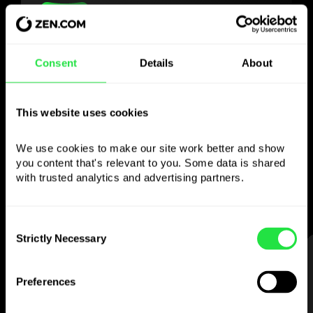
Use la divisa elegida
Consent
Details
About
como quiera
This website uses cookies
Envíe dinero al extranjero,
retire en cajeros sin
We use cookies to make our site work better and show 
comisión, pague con la tarjeta multidivisa
you content that's relevant to you. Some data is shared 
with trusted analytics and advertising partners. 
— sencillo y sin estrés.
Consent
Strictly Necessary
Selection
PASO 1
Preferences