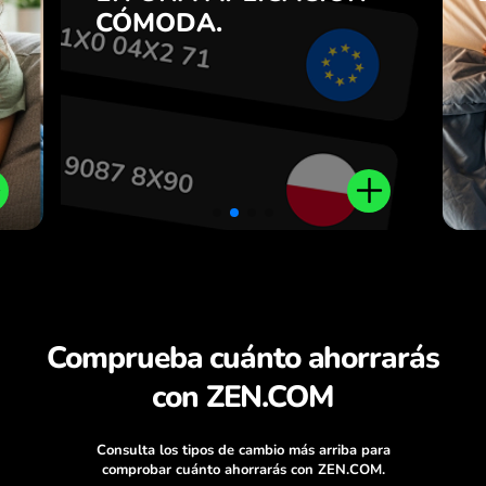
7
aplicación ZEN.COM.
CÓMODA.
n
.
Comprueba cuánto ahorrarás
con ZEN.COM
Consulta los tipos de cambio más arriba para
comprobar cuánto ahorrarás con ZEN.COM.