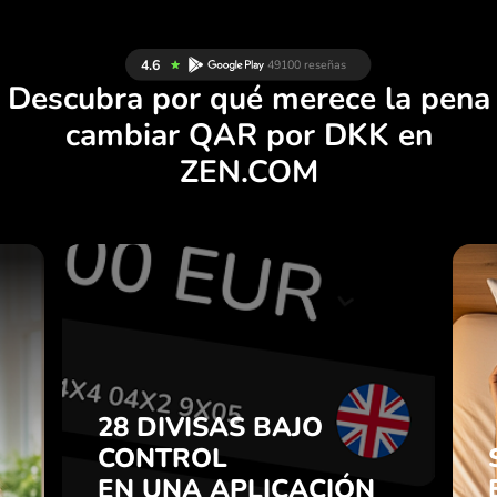
Descubra por qué merece la pena
cambiar QAR por DKK en
ZEN.COM
S
28 DIVISAS BAJO
S
CONTROL
E
EN UNA APLICACIÓN
.
CÓMODA.
28 DIVISAS BAJO
CONTROL
e
Compre QAR, venda DKK y
n
EN UNA APLICACIÓN
viceversa con un clic en la