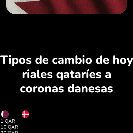
Tipos de cambio de hoy
riales qataríes a
coronas danesas
QAR
DKK
1 QAR
1.76
10 QAR
17.61
20 QAR
35.22