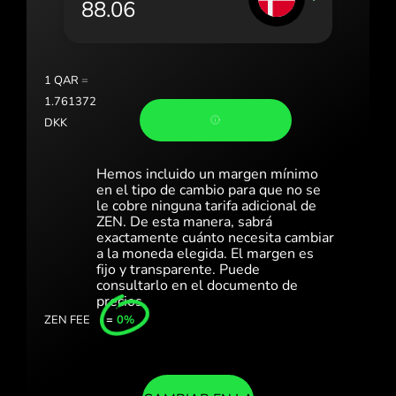
Portugal (Português)
România (Română)
Slovensko (Slovenčina)
1
QAR
=
1.761372
Sverige (Svenska)
DKK
Україна (Українська)
Hemos incluido un margen mínimo
Türkiye (Türkçe)
en el tipo de cambio para que no se
le cobre ninguna tarifa adicional de
ZEN. De esta manera, sabrá
Singapore (English)
exactamente cuánto necesita cambiar
a la moneda elegida. El margen es
United Kingdom (English)
fijo y transparente. Puede
consultarlo en el documento de
International (English)
precios.
ZEN FEE
=
0%