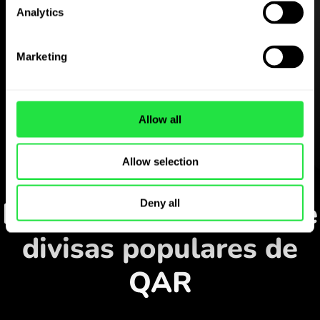
Analytics
Descargue gratis
la aplicación ZEN.COM
Marketing
Descargue la aplicación
y regístrese en pocos
Allow all
minutos.
Allow selection
Cambiar en la aplicación
Monitorice los pares de
Deny all
divisas populares de
QAR