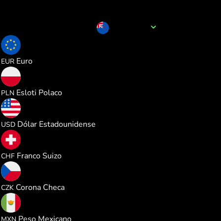
Nombre de la divisa
NZD
0.505990
Euro
EUR
2.175172
Esloti Polaco
PLN
0.584980
Dólar Estadounidense
USD
0.472675
Franco Suizo
CHF
12.27409
Corona Checa
CZK
10.02432
Peso Mexicano
MXN