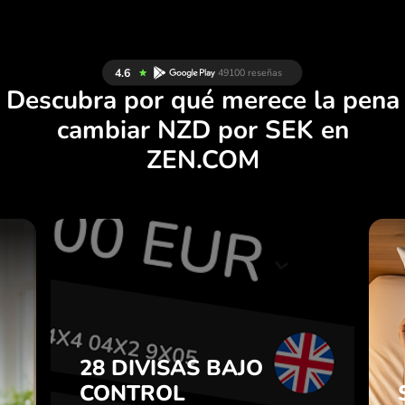
Descubra por qué merece la pena
cambiar NZD por SEK en
ZEN.COM
S
28 DIVISAS BAJO
S
CONTROL
E
EN UNA APLICACIÓN
.
CÓMODA.
28 DIVISAS BAJO
CONTROL
e
Compre NZD, venda SEK y