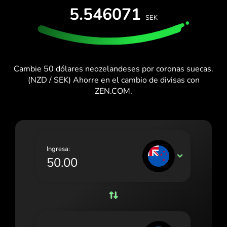
PRUÉBALO GRATIS
5.546071
España (Español)
SEK
Tarjetas y planes
Desarrolladores
France (Français)
CENTRO DE AYUDA
Ireland (English)
Cambie 50 dólares neozelandeses por coronas suecas.
Italia (Italiano)
(NZD / SEK) Ahorre en el cambio de divisas con
ZEN.COM.
Κύπρος (Ελληνικά)
Lietuva (Lietuvių)
Magyarország (Magyar)
Ingresa:
Malta (English)
NZD
Nederland (Nederlands)
Norge (Norsk bokmål)
Polska (Polski)