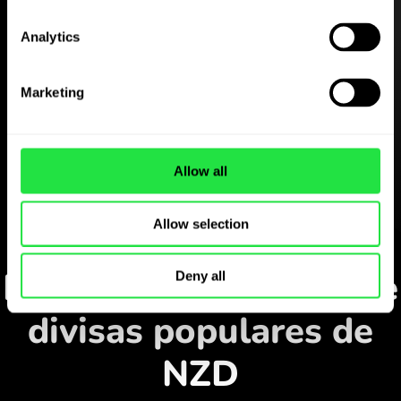
Analytics
Descargue gratis
la aplicación ZEN.COM
Marketing
Descargue la aplicación
y regístrese en pocos
Allow all
minutos.
Allow selection
Cambiar en la aplicación
Monitorice los pares de
Deny all
divisas populares de
NZD