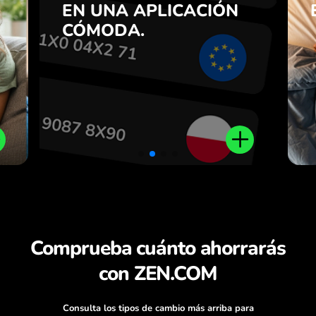
n
EN UNA APLICACIÓN
viceversa con un clic en la
7
aplicación ZEN.COM.
CÓMODA.
n
.
Comprueba cuánto ahorrarás
con ZEN.COM
Consulta los tipos de cambio más arriba para