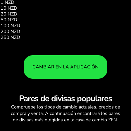
1 NZD
5.54
10 NZD
55.46
20 NZD
110.92
50 NZD
277.30
100 NZD
554.60
200 NZD
1109.21
250 NZD
1386.51
CAMBIAR EN LA APLICACIÓN
Pares de divisas populares
Compruebe los
tipos de cambio
actuales, precios de
compra y venta. A continuación encontrará los pares
de divisas más elegidos en la casa de cambio ZEN.