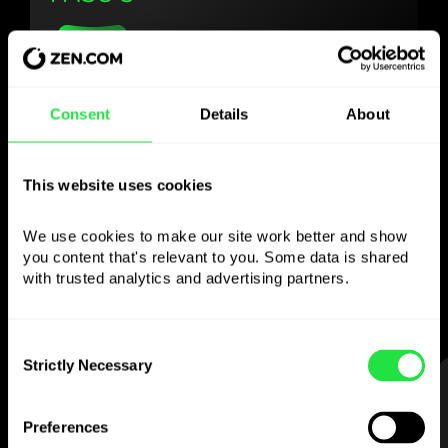
Use la divisa elegida
Consent
Details
About
como quiera
This website uses cookies
Envíe dinero al extranjero,
retire en cajeros sin
We use cookies to make our site work better and show 
comisión, pague con la tarjeta multidivisa
you content that's relevant to you. Some data is shared 
— sencillo y sin estrés.
with trusted analytics and advertising partners. 
Consent
Strictly Necessary
Selection
PASO 1
Preferences