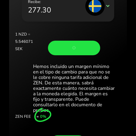
Recibe:
Portugal (Português)
SEK
România (Română)
Slovensko (Slovenčina)
1
NZD
=
Sverige (Svenska)
5.546071
SEK
Україна (Українська)
Türkiye (Türkçe)
Hemos incluido un margen mínimo
en el tipo de cambio para que no se
Singapore (English)
le cobre ninguna tarifa adicional de
ZEN. De esta manera, sabrá
exactamente cuánto necesita cambiar
United Kingdom (English)
a la moneda elegida. El margen es
fijo y transparente. Puede
International (English)
consultarlo en el documento de
precios.
ZEN FEE
=
0%