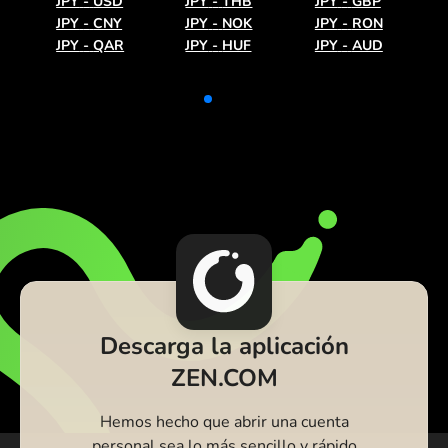
JPY
-
USD
JPY
-
THB
JPY
-
GBP
JPY
-
CNY
JPY
-
NOK
JPY
-
RON
JPY
-
QAR
JPY
-
HUF
JPY
-
AUD
Descarga la aplicación
ZEN.COM
Hemos hecho que abrir una cuenta
personal sea lo más sencillo y rápido