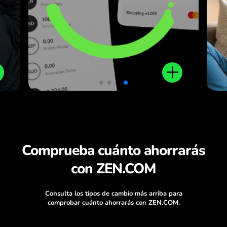
e
a cambios favorables, sin
o
comisiones ocultas.
s
.
Comprueba cuánto ahorrarás
con ZEN.COM
Consulta los tipos de cambio más arriba para
comprobar cuánto ahorrarás con ZEN.COM.