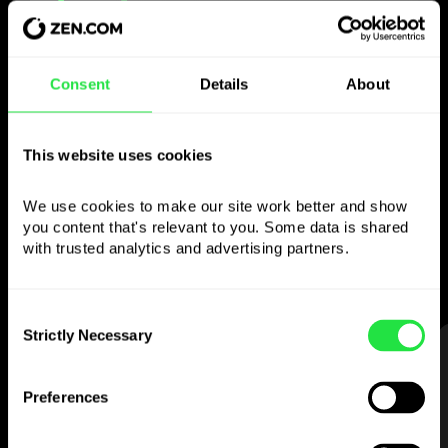
Use la divisa elegida
Consent
Details
About
como quiera
This website uses cookies
Envíe dinero al extranjero,
retire en cajeros sin
We use cookies to make our site work better and show 
comisión, pague con la tarjeta multidivisa
you content that's relevant to you. Some data is shared 
— sencillo y sin estrés.
with trusted analytics and advertising partners. 
Consent
Strictly Necessary
Selection
PASO 1
Preferences