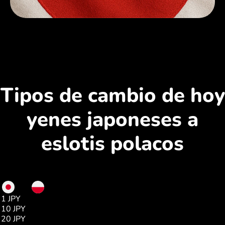
Tipos de cambio de hoy
yenes japoneses a
eslotis polacos
JPY
PLN
1 JPY
0.02
10 JPY
0.23
20 JPY
0.46