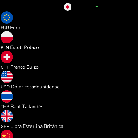
Nombre de la divisa
JPY
0.005446
Euro
EUR
0.023419
Esloti Polaco
PLN
0.005075
Franco Suizo
CHF
0.006292
Dólar Estadounidense
USD
0.208040
Baht Tailandés
THB
0.004673
Libra Esterlina Británica
GBP