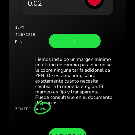
Portugal (Português)
România (Română)
Slovensko (Slovenčina)
1
JPY
=
42.671218
Sverige (Svenska)
PLN
Україна (Українська)
Hemos incluido un margen mínimo
Türkiye (Türkçe)
en el tipo de cambio para que no se
le cobre ninguna tarifa adicional de
ZEN. De esta manera, sabrá
Singapore (English)
exactamente cuánto necesita
cambiar a la moneda elegida. El
United Kingdom (English)
margen es fijo y transparente.
Puede consultarlo en el documento
International (English)
de precios.
ZEN FEE
=
0%