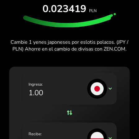
PRUÉBALO GRATIS
0.023419
España (Español)
PLN
Tarjetas y planes
Desarrolladores
France (Français)
CENTRO DE AYUDA
Ireland (English)
Cambie 1 yenes japoneses por eslotis polacos. (JPY /
Italia (Italiano)
PLN) Ahorre en el cambio de divisas con ZEN.COM.
Κύπρος (Ελληνικά)
Lietuva (Lietuvių)
Magyarország (Magyar)
Ingresa:
JPY
Malta (English)
Nederland (Nederlands)
Norge (Norsk bokmål)
Polska (Polski)
Recibe:
PLN