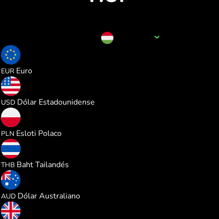
Nombre de la divisa
HUF
0.002742
Euro
EUR
0.003170
Dólar Estadounidense
USD
0.011786
Esloti Polaco
PLN
0.104655
Baht Tailandés
THB
0.004486
Dólar Australiano
AUD
0.002350