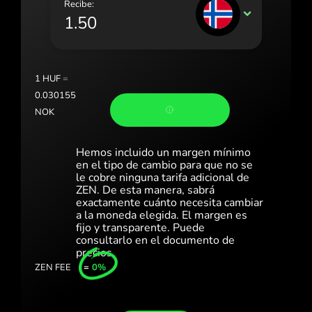
Recibe:
Portugal (Português)
NOK
România (Română)
Slovensko (Slovenčina)
1
HUF
=
Sverige (Svenska)
0.030155
NOK
Україна (Українська)
Türkiye (Türkçe)
Hemos incluido un margen mínimo
en el tipo de cambio para que no se
Singapore (English)
le cobre ninguna tarifa adicional de
ZEN. De esta manera, sabrá
exactamente cuánto necesita cambiar
United Kingdom (English)
a la moneda elegida. El margen es
fijo y transparente. Puede
International (English)
consultarlo en el documento de
precios.
ZEN FEE
=
0%