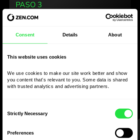
PASO 3
Consent
Details
About
Use la divisa elegida
como quiera
This website uses cookies
Envíe dinero al extranjero,
We use cookies to make our site work better and show 
retire en cajeros sin
you content that's relevant to you. Some data is shared 
comisión, pague con la tarjeta multidivisa
with trusted analytics and advertising partners. 
— sencillo y sin estrés.
Consent
Strictly Necessary
Selection
PASO 1
Preferences