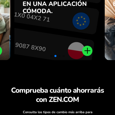
n
EN UNA APLICACIÓN
viceversa con un clic en la
7
aplicación ZEN.COM.
CÓMODA.
n
.
Comprueba cuánto ahorrarás
con ZEN.COM
Consulta los tipos de cambio más arriba para