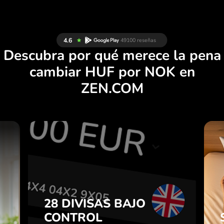
Descubra por qué merece la pena
cambiar HUF por NOK en
ZEN.COM
S
28 DIVISAS BAJO
S
CONTROL
E
EN UNA APLICACIÓN
.
CÓMODA.
28 DIVISAS BAJO
CONTROL
e
Compre HUF, venda NOK y