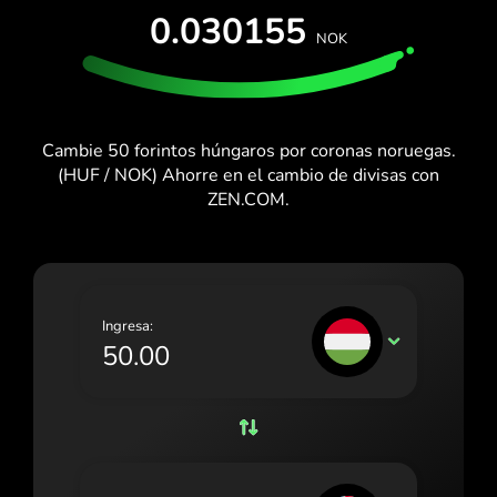
PRUÉBALO GRATIS
0.030155
España (Español)
NOK
Tarjetas y planes
Desarrolladores
France (Français)
CENTRO DE AYUDA
Ireland (English)
Cambie 50 forintos húngaros por coronas noruegas.
Italia (Italiano)
(HUF / NOK) Ahorre en el cambio de divisas con
ZEN.COM.
Κύπρος (Ελληνικά)
Lietuva (Lietuvių)
Magyarország (Magyar)
Ingresa:
Malta (English)
HUF
Nederland (Nederlands)
Norge (Norsk bokmål)
Polska (Polski)