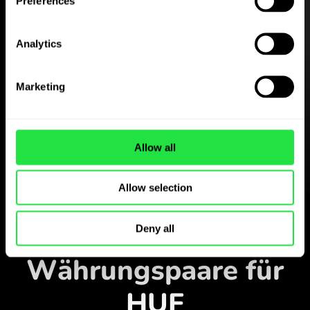
Preferences
Analytics
Laden Sie die
ZEN.COM-App
Marketing
kostenlos herunter
Laden Sie die App herunter
Allow all
und registrieren Sie sich in
wenigen Minuten.
Allow selection
In der App tauschen
Verfolgen Sie beliebte
Deny all
Währungspaare für
HUF