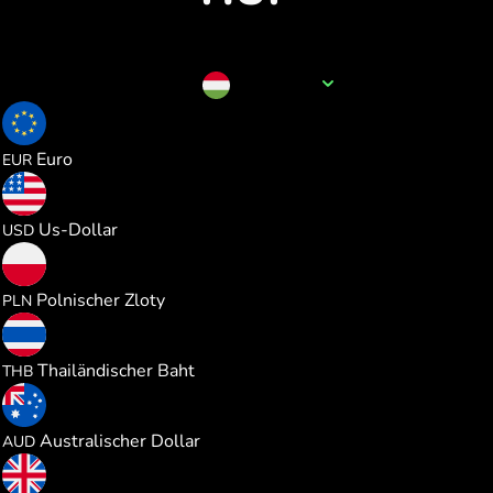
Name der Währung
HUF
0.002753
Euro
EUR
0.003182
Us-Dollar
USD
0.011835
Polnischer Zloty
PLN
0.105222
Thailändischer Baht
THB
0.004509
Australischer Dollar
AUD
0.002363