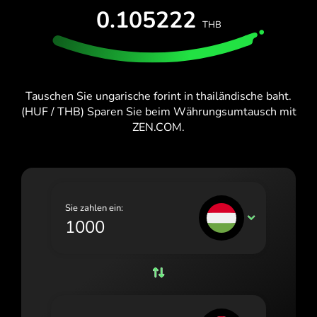
KOSTENLOS TESTEN
0.105222
España (Español)
THB
Karten & Pläne
Entwickler
France (Français)
HILFE-CENTER
Ireland (English)
Tauschen Sie ungarische forint in thailändische baht.
Italia (Italiano)
(HUF / THB) Sparen Sie beim Währungsumtausch mit
ZEN.COM.
Κύπρος (Ελληνικά)
Lietuva (Lietuvių)
Magyarország (Magyar)
Sie zahlen ein:
Malta (English)
HUF
Nederland (Nederlands)
Norge (Norsk bokmål)
Polska (Polski)