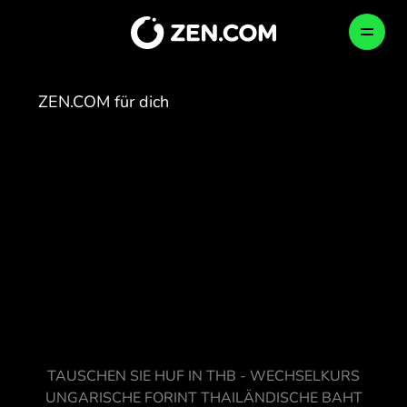
Skip
to
DE
content
ZEN.COM für dich
/
HUF > THB
PRIVAT
BUSINESS
UNTERNEHMEN
Wie wir Ihr Geld schützen
Cleverer einkaufen
Geschäftskonto
Deutschland (Deutsch)
България (Български)
Newsroom
Senden, Bezahlen, Tauschen
Globale Zahlungen
BESTÄTIGEN
Česko (Čeština)
Danmark (Dansk)
Careers
Besser Reisen
Kartenausgabe
Deutschland (Deutsch)
TAUSCHEN SIE HUF IN THB - WECHSELKURS
Ελλάδα (Ελληνικά)
Blog
Krypto entdecken
Kryptowährungen
UNGARISCHE FORINT THAILÄNDISCHE BAHT