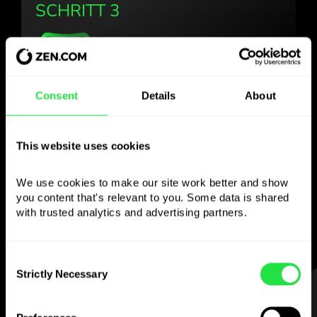
SCHRITT 3
Verwenden Sie die
Consent
Details
About
gewählte Währung
This website uses cookies
wie Sie wollen
We use cookies to make our site work better and show 
Senden Sie Geld ins Ausland,
you content that's relevant to you. Some data is shared 
heben Sie an Geldautomaten ohne
with trusted analytics and advertising partners. 
Provision ab, zahlen Sie mit der
Multiwährungskarte
— einfach und stressfrei.
Consent
Strictly Necessary
Selection
SCHRITT 1