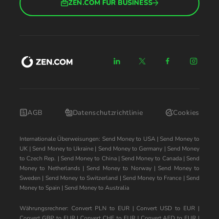
ZEN.COM FÜR BUSINESS
AGB
Datenschutzrichtlinie
Cookies
Internationale Überweisungen:
Send Money to USA
|
Send Money to
UK
|
Send Money to Ukraine
|
Send Money to Germany
|
Send Money
to Czech Rep.
|
Send Money to China
|
Send Money to Canada
|
Send
Money to Netherlands
|
Send Money to Norway
|
Send Money to
Sweden
|
Send Money to Switzerland
|
Send Money to France
|
Send
Money to Spain
|
Send Money to Australia
Währungsrechner:
Convert PLN to EUR
|
Convert USD to EUR
|
Convert GBP to EUR
|
Convert CHF to EUR
|
Convert AED to EUR
|