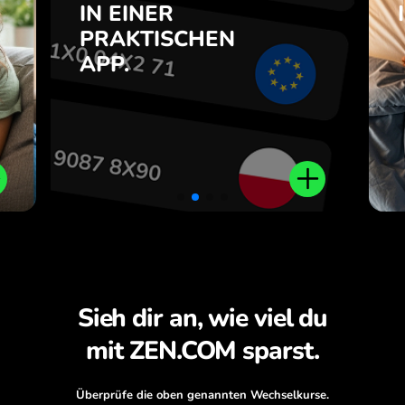
e
IN EINER
7
PRAKTISCHEN
Kaufen Sie HUF, verkaufen Sie
e
APP.
THB und umgekehrt mit einem
.
Klick in der ZEN.COM-App.
Sieh dir an, wie viel du
mit ZEN.COM sparst.
Überprüfe die oben genannten Wechselkurse.