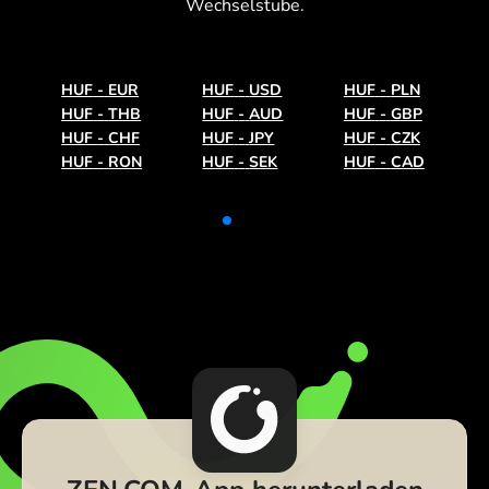
Wechselstube.
HUF
-
EUR
HUF
-
USD
HUF
-
PLN
HUF
-
THB
HUF
-
AUD
HUF
-
GBP
HUF
-
CHF
HUF
-
JPY
HUF
-
CZK
HUF
-
RON
HUF
-
SEK
HUF
-
CAD