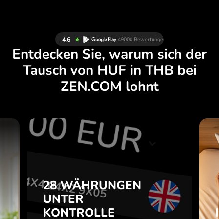
Entdecken Sie, warum sich der
Tausch von HUF in THB bei
ZEN.COM lohnt
N
28 WÄHRUNGEN
H
UNTER
.
KONTROLLE
28 WÄHRUNGEN
IN EINER
UNTER
e
PRAKTISCHEN
m
KONTROLLE
APP.