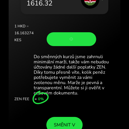
Portugal (Português)
România (Română)
Slovensko (Slovenčina)
1
HKD
=
16.163274
Sverige (Svenska)
KES
Україна (Українська)
Do směnných kurzů jsme zahrnuli
Türkiye (Türkçe)
minimální marži, takže vám nebudou
účtovány žádné další poplatky ZEN.
Díky tomu přesně víte, kolik peněz
Singapore (English)
potřebujete vyměnit za vámi
zvolenou měnu. Marže je pevná a
United Kingdom (English)
transparentní. Můžete si ji ověřit v
cenovém dokumentu.
International (English)
ZEN FEE
=
0%
SMĚNIT V