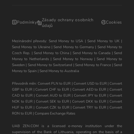
Zásady ochrany osobních
Podmínky
Cookies
údajů
Mezinárodní převody:
Send Money to USA
|
Send Money to UK
|
Send Money to Ukraine
|
Send Money to Germany
|
Send Money to
Czech Rep.
|
Send Money to China
|
Send Money to Canada
|
Send
Money to Netherlands
|
Send Money to Norway
|
Send Money to
Sweden
|
Send Money to Switzerland
|
Send Money to France
|
Send
Money to Spain
|
Send Money to Australia
Převodník měn:
Convert PLN to EUR
|
Convert USD to EUR
|
Convert
GBP to EUR
|
Convert CHF to EUR
|
Convert AED to EUR
|
Convert
CAD to EUR
|
Convert AUD to EUR
|
Convert JPY to EUR
|
Convert
NOK to EUR
|
Convert SEK to EUR
|
Convert DKK to EUR
|
Convert
HUF to EUR
|
Convert CZK to EUR
|
Convert TRY to EUR
|
Convert
RON to EUR
|
Compare Exchange Rates
UAB ZEN.COM is a licensed e-money institution under the
supervision of the Bank of Lithuania, operating on the basis of a