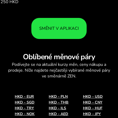
250 HKD
4040.81
SMĚNIT V APLIKACI
Oblíbené měnové páry
Podívejte se na aktuální
kurzy měn
, ceny nákupu a
prodeje. Níže najdete nejčastěji vybírané měnové páry
ve směnárně ZEN.
HKD
-
EUR
HKD
-
PLN
HKD
-
USD
HKD
-
SGD
HKD
-
THB
HKD
-
CNY
HKD
-
TRY
HKD
-
ILS
HKD
-
HUF
HKD
-
NOK
HKD
-
AED
HKD
-
JPY