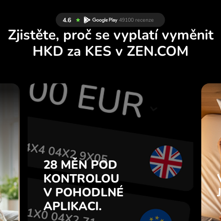
Zjistěte, proč se vyplatí vyměnit
HKD za KES v ZEN.COM
Y
28 MĚN POD
U
KONTROLOU
.
V POHODLNÉ
APLIKACI.
28 MĚN POD
e
u
KONTROLOU
Kupujte HKD, prodávejte KES a
7
V POHODLNÉ
naopak jedním kliknutím v
z
aplikaci ZEN.COM.
APLIKACI.
.