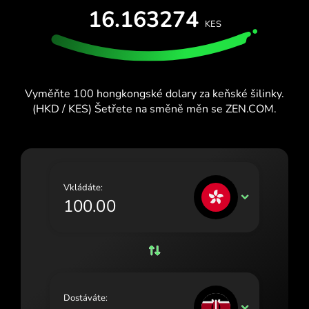
VYZKOUŠEJTE ZDARMA
16.163274
España (Español)
KES
Karty a plány
Vývojáři
France (Français)
CENTRUM NÁPOVĚDY
Ireland (English)
Vyměňte 100 hongkongské dolary za keňské šilinky.
Italia (Italiano)
(HKD / KES) Šetřete na směně měn se ZEN.COM.
Κύπρος (Ελληνικά)
Lietuva (Lietuvių)
Magyarország (Magyar)
Vkládáte:
HKD
Malta (English)
Nederland (Nederlands)
Norge (Norsk bokmål)
Polska (Polski)
Dostáváte:
KES