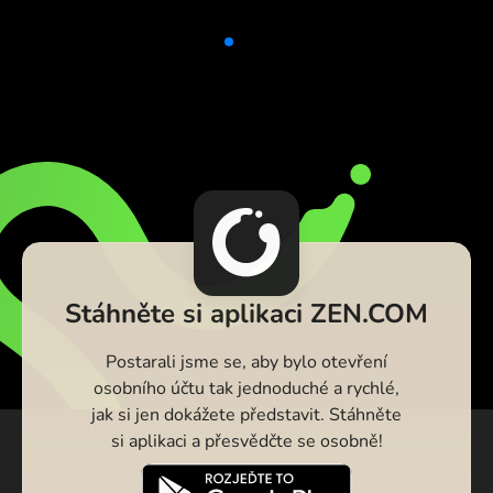
Stáhněte si aplikaci ZEN.COM
Postarali jsme se, aby bylo otevření
osobního účtu tak jednoduché a rychlé,
jak si jen dokážete představit. Stáhněte
si aplikaci a přesvědčte se osobně!