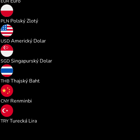
Euro
EUR
0.470489
Polský Zlotý
PLN
0.126531
Americký Dolar
USD
0.161719
Singapurský Dolar
SGD
4.176390
Thajský Baht
THB
0.853715
Renminbi
CNY
6.035195
Turecká Lira
TRY