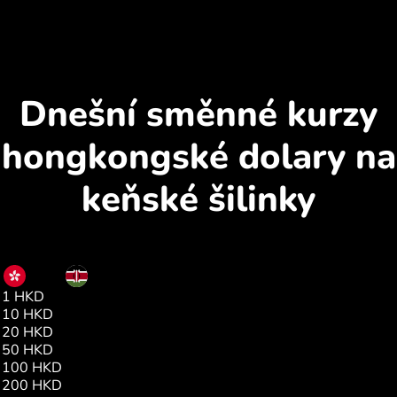
Dnešní směnné kurzy
hongkongské dolary na
keňské šilinky
HKD
KES
1 HKD
16.16
10 HKD
161.63
20 HKD
323.26
50 HKD
808.16
100 HKD
1616.32
200 HKD
3232.65