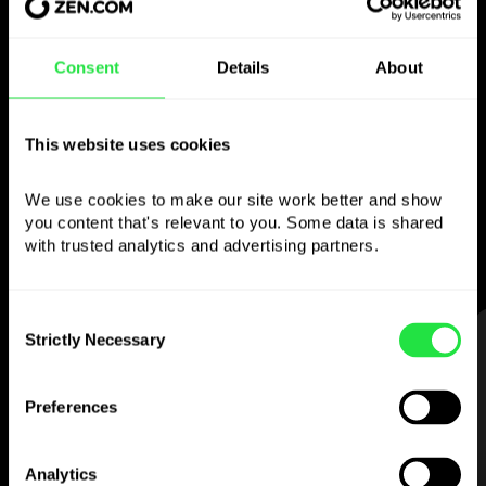
Použijte zvolenou
Consent
Details
About
měnu
jak chcete
This website uses cookies
Posílejte peníze do zahraničí,
We use cookies to make our site work better and show 
vybírejte z bankomatů bez
you content that's relevant to you. Some data is shared 
provize, plaťte vícemenovou kartou
with trusted analytics and advertising partners. 
— jednoduše a bez stresu.
Consent
Strictly Necessary
KROK 1
Selection
Preferences
Analytics