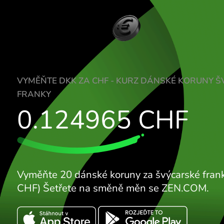
VYMĚŇTE DKK ZA CHF - KURZ DÁNSKÉ K
FRANKY
0.124965
CHF