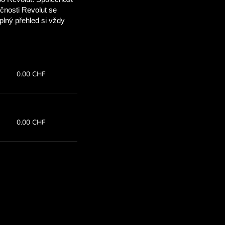
 ušetříte
OM
 směnné kurzy
M ušetříte.
z:
Ušetříte:
5
Ušetřete až