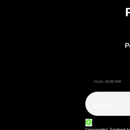
Cena dánské koruny, měnová k