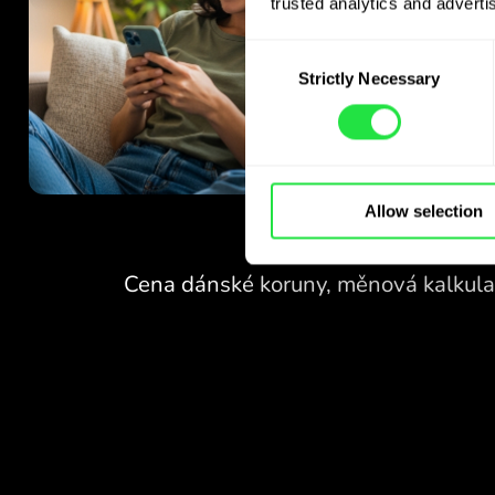
trusted analytics and advertis
Consent
Strictly Necessary
Selection
Allow selection
ŽÁDNÉ POPLATKY
ZA SMĚNU
O VÍKENDECH.
Hned na začátku získáte
ŽÁDNÉ POPLATKY
bezplatný přístup k tarifu
Pro - směňujte měny 24/7
ZA SMĚNU
za výhodné kurzy, bez
O VÍKENDECH.
skrytých poplatků.