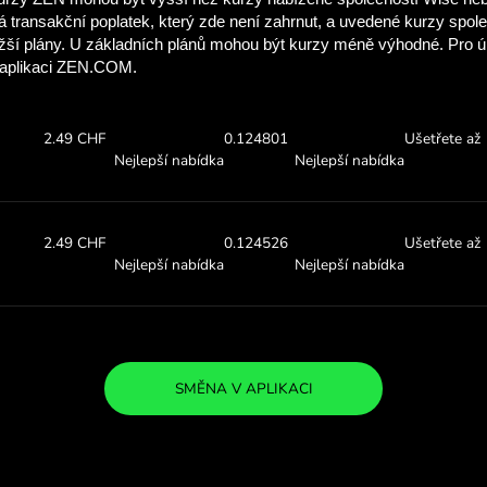
Podívejte se, kolik
díky ZEN.C
Podívejte se na výše uvedené
a zjistěte, kolik se ZEN.CO
00 DKK
Obdržíte:
Směnný kur
2.49 CHF
0.12496