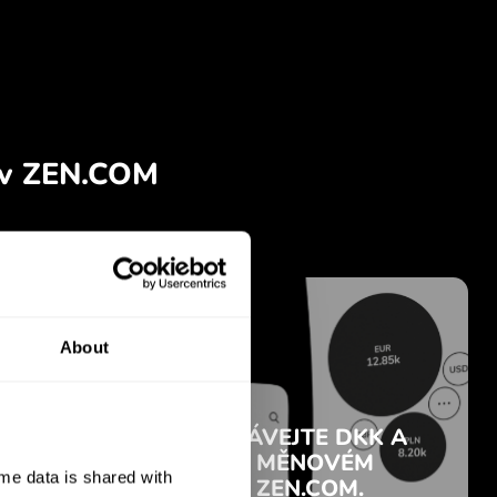
About
e data is shared with 