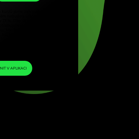
CHF
e (Türkçe)
pore (English)
1
DKK
=
d Kingdom (English)
0.124965
ational (English)
CHF
Do směnných kurzů jsme zahrnuli minimální
marži, takže vám nebudou účtovány žádné
další poplatky ZEN. Díky tomu přesně víte,
kolik peněz potřebujete vyměnit za vámi
zvolenou měnu. Marže je pevná a
transparentní. Můžete si ji ověřit v cenovém
dokumentu.
ZEN FEE
=
0%
SMĚNIT V APLIKACI