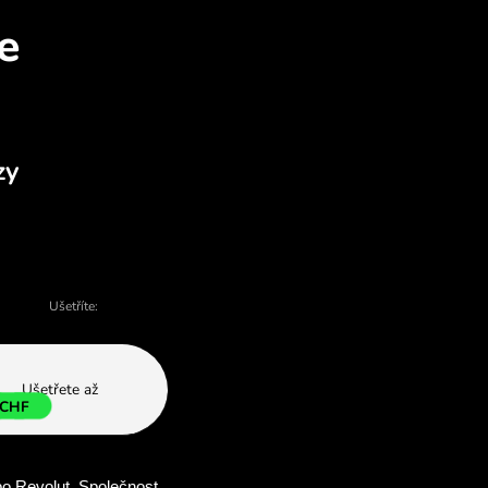
atí vyměnit DKK za CHF
je - existuje mnoho důvodů, proč si vybr