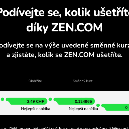
Zjistěte, proč se vypl
alkulačka, aktuální grafy nákupu a prode
VYMĚNIT V APLIKACI