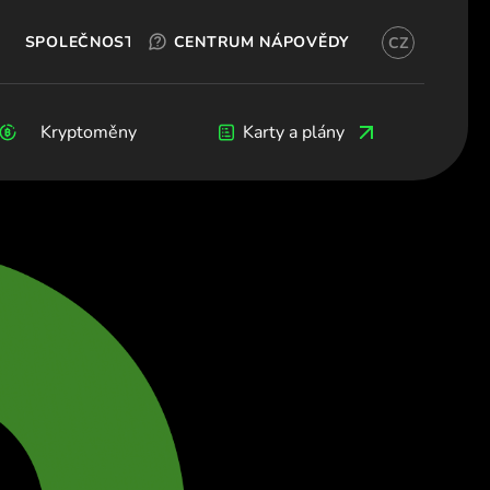
VYZKOUŠEJTE ZDARMA
OKX
ZALOŽIT ÚČET
SPOLEČNOST
CENTRUM NÁPOVĚDY
CZ
tina)
рия (Български)
 (Čeština)
Kryptoměny
Kryptoměny
Blog
Vývojáři
Karty a plány
rk (Dansk)
chland (Deutsch)
α (Ελληνικά)
a (Español)
e (Français)
d (English)
(Italiano)
ς (Ελληνικά)