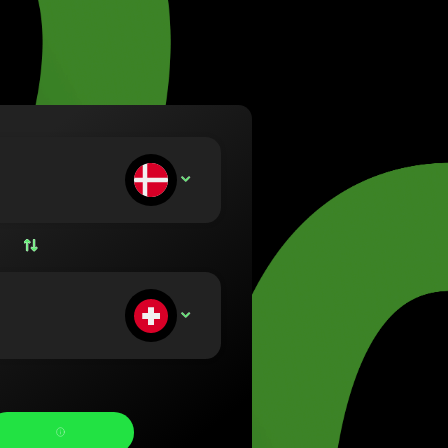
a (Lietuvių)
rország (Magyar)
 (English)
land (Nederlands)
 (Norsk bokmål)
a (Polski)
gal (Português)
kládáte:
DKK
ia (Română)
nsko (Slovenčina)
ge (Svenska)
на (Українська)
ostáváte: