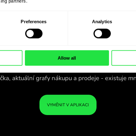
ing partners. 
Preferences
Analytics
Allow all
28 MĚN POD
KONTROLOU
V POHODLNÉ
ZEN
APLIKACI.
28 MĚN POD
Kupujte DKK, prodávejte CHF a
KONTROLOU
VAŠE
naopak jedním kliknutím v aplikaci
V POHODLNÉ
JSOU
ZEN.COM.
APLIKACI.