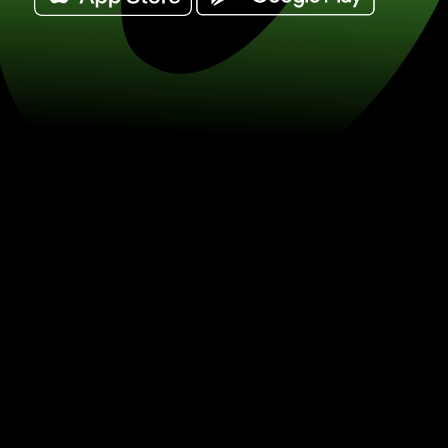
Vyměňte 20 dánské koruny za švýcarsk
CHF) Šetřete na směně měn se ZEN.