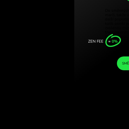
Türkiy
é franky. (DKK /
Singa
COM.
Unite
Intern