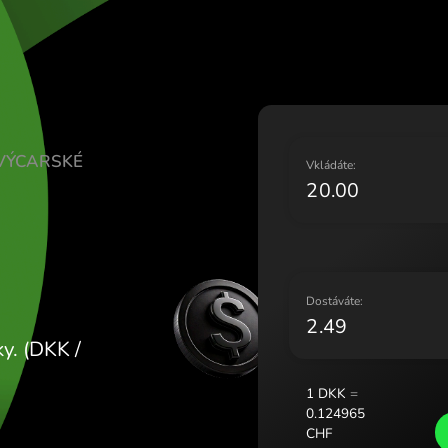
Lietuv
Magya
Malta
Neder
Norge
Polsk
ORUNY ŠVÝCARSKÉ
Portu
V
Român
Slove
Sveri
Украї
D