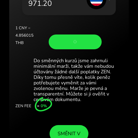
Portugal (Português)
România (Română)
Slovensko (Slovenčina)
1
CNY
=
4.856015
Sverige (Svenska)
THB
Україна (Українська)
Do směnných kurzů jsme zahrnuli
Türkiye (Türkçe)
minimální marži, takže vám nebudou
účtovány žádné další poplatky ZEN.
Díky tomu přesně víte, kolik peněz
Singapore (English)
potřebujete vyměnit za vámi
zvolenou měnu. Marže je pevná a
United Kingdom (English)
transparentní. Můžete si ji ověřit v
cenovém dokumentu.
International (English)
ZEN FEE
=
0%
SMĚNIT V