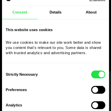
Použijte zvolenou
Consent
Details
About
měnu
jak chcete
This website uses cookies
We use cookies to make our site work better and show 
Posílejte peníze do zahraničí,
you content that's relevant to you. Some data is shared 
vybírejte z bankomatů bez
with trusted analytics and advertising partners. 
provize, plaťte vícemenovou kartou
— jednoduše a bez stresu.
Consent
Strictly Necessary
Selection
KROK 1
Preferences
Analytics