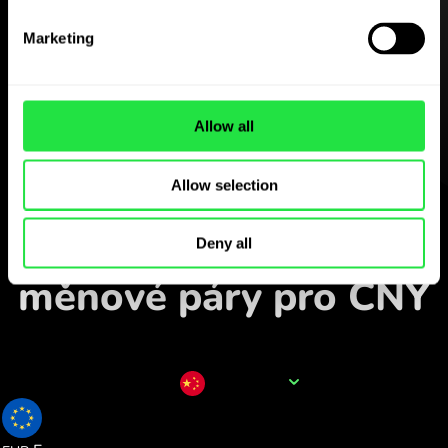
Stáhněte si
aplikaci ZEN.COM
Marketing
zdarma
Stáhněte si aplikaci
Allow all
a zaregistrujte se za několik
minut.
Allow selection
Vyměnit v aplikaci
Sledujte oblíbené
Deny all
měnové páry pro CNY
Název měny
CNY
0.127249