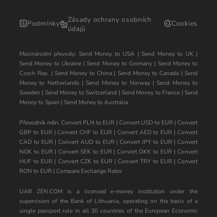
Zásady ochrany osobních
Podmínky
Cookies
údajů
Mezinárodní převody:
Send Money to USA
|
Send Money to UK
|
Send Money to Ukraine
|
Send Money to Germany
|
Send Money to
Czech Rep.
|
Send Money to China
|
Send Money to Canada
|
Send
Money to Netherlands
|
Send Money to Norway
|
Send Money to
Sweden
|
Send Money to Switzerland
|
Send Money to France
|
Send
Money to Spain
|
Send Money to Australia
Převodník měn:
Convert PLN to EUR
|
Convert USD to EUR
|
Convert
GBP to EUR
|
Convert CHF to EUR
|
Convert AED to EUR
|
Convert
CAD to EUR
|
Convert AUD to EUR
|
Convert JPY to EUR
|
Convert
NOK to EUR
|
Convert SEK to EUR
|
Convert DKK to EUR
|
Convert
HUF to EUR
|
Convert CZK to EUR
|
Convert TRY to EUR
|
Convert
RON to EUR
|
Compare Exchange Rates
UAB ZEN.COM is a licensed e-money institution under the
supervision of the Bank of Lithuania, operating on the basis of a
single passport rule in all 30 countries of the European Economic