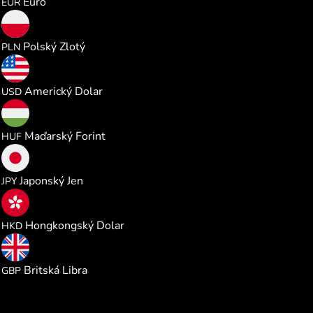
Euro
EUR
0.546503
Polský Zlotý
PLN
0.147100
Americký Dolar
USD
46.24027
Maďarský Forint
HUF
23.21315
Japonský Jen
JPY
1.153847
Hongkongský Dolar
HKD
0.109036
Britská Libra
GBP