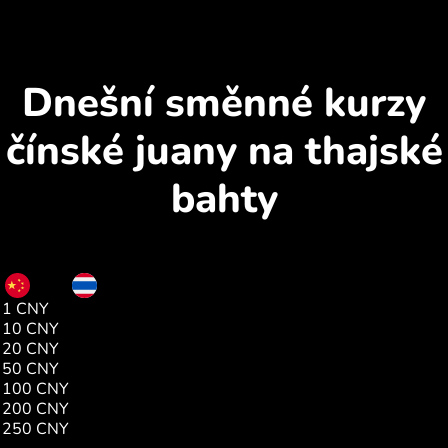
Dnešní směnné kurzy
čínské juany na thajské
bahty
CNY
THB
1 CNY
4.85
10 CNY
48.56
20 CNY
97.12
50 CNY
242.80
100 CNY
485.60
200 CNY
971.20
250 CNY
1214.00