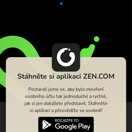
Stáhněte si aplikaci ZEN.COM
Postarali jsme se, aby bylo otevření
osobního účtu tak jednoduché a rychlé,
jak si jen dokážete představit. Stáhněte
si aplikaci a přesvědčte se osobně!