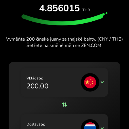
VYZKOUŠEJTE ZDARMA
4.856015
España (Español)
THB
Karty a plány
Vývojáři
France (Français)
CENTRUM NÁPOVĚDY
Ireland (English)
Vyměňte 200 čínské juany za thajské bahty. (CNY / THB)
Italia (Italiano)
Šetřete na směně měn se ZEN.COM.
Κύπρος (Ελληνικά)
Lietuva (Lietuvių)
Magyarország (Magyar)
Vkládáte:
CNY
Malta (English)
Nederland (Nederlands)
Norge (Norsk bokmål)
Polska (Polski)
Dostáváte:
THB