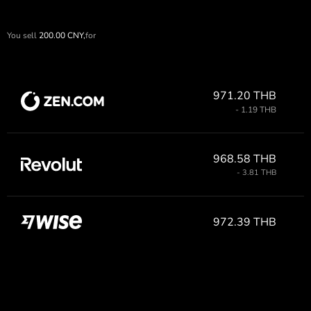
You sell
200.00
CNY,
for
971.20 THB
- 1.19 THB
968.58 THB
- 3.81 THB
972.39 THB