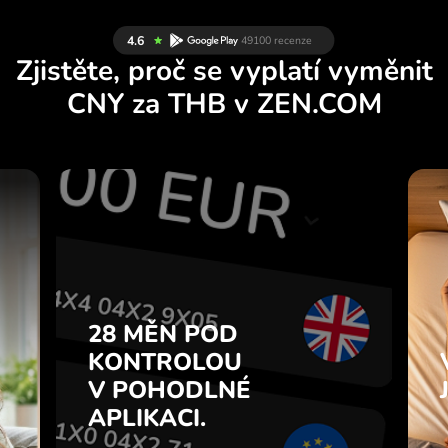
Zjistěte, proč se vyplatí vyměnit
CNY za THB v ZEN.COM
Y
28 MĚN POD
U
KONTROLOU
.
V POHODLNÉ
APLIKACI.
28 MĚN POD
e
u
KONTROLOU
Kupujte CNY, prodávejte THB a
7
V POHODLNÉ
naopak jedním kliknutím v
z
aplikaci ZEN.COM.
APLIKACI.
.