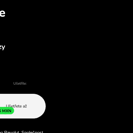
atí vyměnit AUD za MXN
deje - existuje mnoho důvodů, proč si vyb