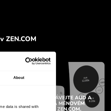
About
e data is shared with 