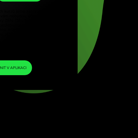
MXN
e (Türkçe)
pore (English)
1
AUD
=
d Kingdom (English)
12.141535
ational (English)
MXN
Do směnných kurzů jsme zahrnuli minimální
marži, takže vám nebudou účtovány žádné
další poplatky ZEN. Díky tomu přesně víte,
kolik peněz potřebujete vyměnit za vámi
zvolenou měnu. Marže je pevná a
transparentní. Můžete si ji ověřit v cenovém
dokumentu.
ZEN FEE
=
0%
SMĚNIT V APLIKACI