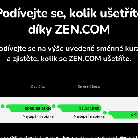
Zjistěte, proč se vypl
á kalkulačka, aktuální grafy nákupu a pro
VYMĚNIT V APLIKACI