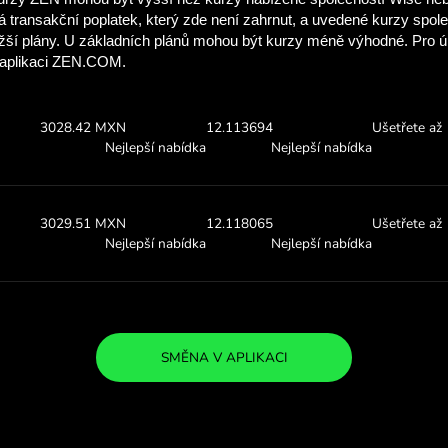
Podívejte se, kolik
díky ZEN.C
Podívejte se na výše uvedené
a zjistěte, kolik se ZEN.CO
0.00 AUD
Obdržíte:
Směnný kur
3035.38 MXN
12.1415