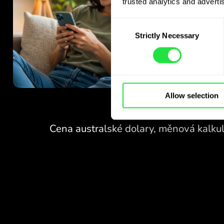
trusted analytics and advertis
Consent
Strictly Necessary
Selection
Allow selection
ŽÁDNÉ POPLATKY
ZA SMĚNU
O VÍKENDECH.
Hned na začátku získáte
ŽÁDNÉ POPLATKY
bezplatný přístup k tarifu
Pro - směňujte měny 24/7
ZA SMĚNU
za výhodné kurzy, bez
O VÍKENDECH.
skrytých poplatků.