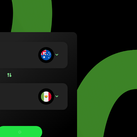
a (Lietuvių)
rország (Magyar)
 (English)
land (Nederlands)
 (Norsk bokmål)
a (Polski)
gal (Português)
kládáte:
AUD
ia (Română)
nsko (Slovenčina)
ge (Svenska)
на (Українська)
ostáváte: