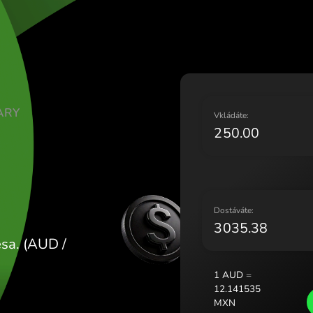
Lietuv
Magya
Malta
Neder
Norge
Polsk
SKÉ DOLARY
Portu
V
Român
XN
Slove
Sveri
Украї
D