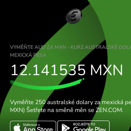
VYMĚŇTE AUD ZA MXN - KURZ AUSTRAL
MEXICKÁ PESA
12.141535
M