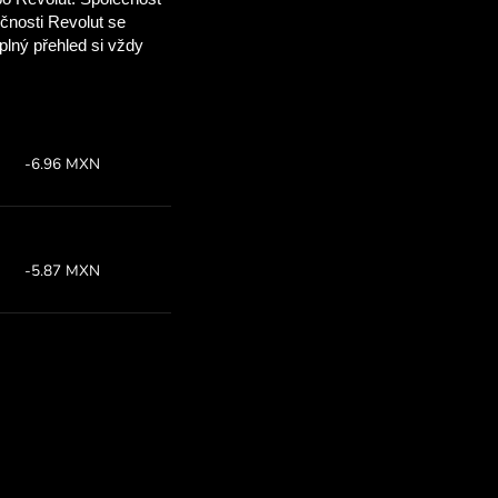
 ušetříte
OM
 směnné kurzy
M ušetříte.
z:
Ušetříte:
35
Ušetřete až