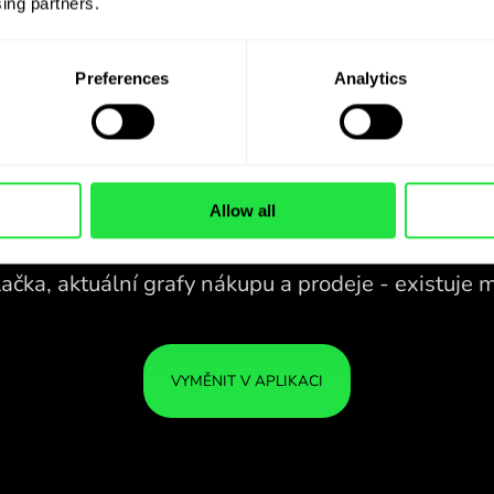
ing partners. 
Preferences
Analytics
Allow all
28 MĚN POD
KONTROLOU
V POHODLNÉ
ZEN
APLIKACI.
28 MĚN POD
Kupujte AUD, prodávejte MXN a
KONTROLOU
VAŠE
naopak jedním kliknutím v aplikaci
V POHODLNÉ
JSOU
ZEN.COM.
APLIKACI.