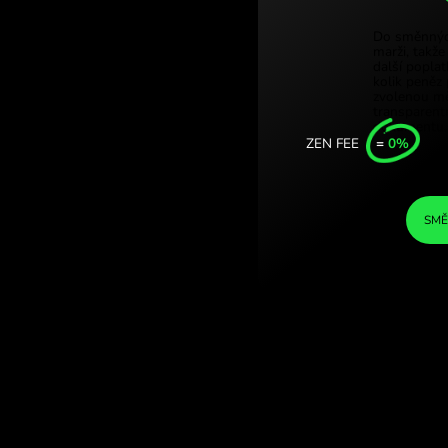
Türkiy
ická pesa. (AUD /
Singa
COM.
Unite
Intern