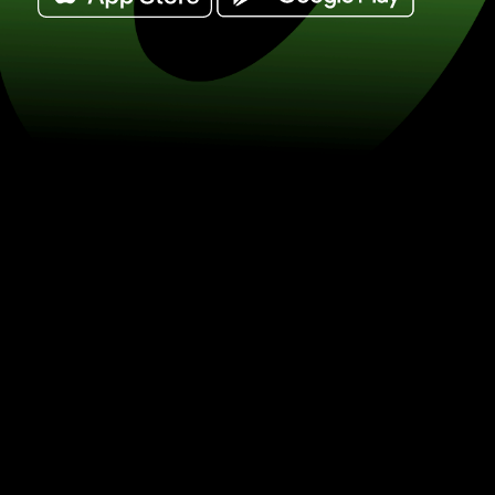
Vyměňte 250 australské dolary za mex
MXN) Šetřete na směně měn se ZEN.