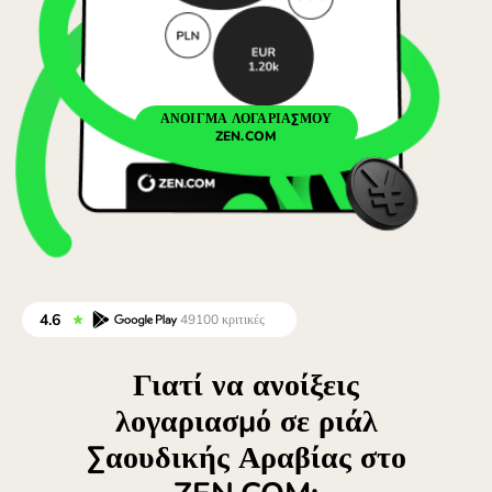
Portugal (Português)
România (Română)
Slovensko (Slovenčina)
ΆΝΟΙΓΜΑ ΛΟΓΑΡΙΑΣΜΟΎ
ZEN.COM
Sverige (Svenska)
Україна (Українська)
Türkiye (Türkçe)
Singapore (English)
United Kingdom (English)
International (English)
Γιατί να ανοίξεις
λογαριασμό σε ριάλ
Σαουδικής Αραβίας στο