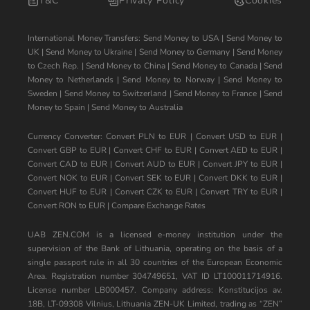
T&C
Privacy Policy
Cookies
International Money Transfers:
Send Money to USA
|
Send Money to
UK
|
Send Money to Ukraine
|
Send Money to Germany
|
Send Money
to Czech Rep.
|
Send Money to China
|
Send Money to Canada
|
Send
Money to Netherlands
|
Send Money to Norway
|
Send Money to
Sweden
|
Send Money to Switzerland
|
Send Money to France
|
Send
Money to Spain
|
Send Money to Australia
Currency Converter:
Convert PLN to EUR
|
Convert USD to EUR
|
Convert GBP to EUR
|
Convert CHF to EUR
|
Convert AED to EUR
|
Convert CAD to EUR
|
Convert AUD to EUR
|
Convert JPY to EUR
|
Convert NOK to EUR
|
Convert SEK to EUR
|
Convert DKK to EUR
|
Convert HUF to EUR
|
Convert CZK to EUR
|
Convert TRY to EUR
|
Convert RON to EUR
|
Compare Exchange Rates
UAB ZEN.COM is a licensed e-money institution under the
supervision of the Bank of Lithuania, operating on the basis of a
single passport rule in all 30 countries of the European Economic
Area. Registration number 304749651, VAT ID LT100011714916.
License number LB000457. Company address: Konstitucijos av.
18B, LT-09308 Vilnius, Lithuania ZEN-UK Limited, trading as “ZEN”