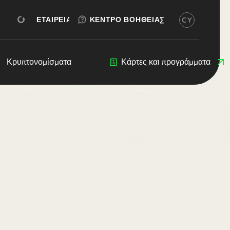
ΔΩΡΕΆΝ ΔΟΚΙΜΉ
ΔΩΡΕΆΝ ΔΟΚΙΜΉ
ΆΝΟΙΓΜΑ ΛΟΓΑΡΙΑΣΜΟΎ
ΕΤΑΙΡΕΊΑ
ΚΈΝΤΡΟ ΒΟΉΘΕΙΑΣ
CY
ικά)
 (Български)
ština)
eers
Κρυπτονομίσματα
Κρυπτονομίσματα
Blog
Κάρτες και προγράμματα
Προγραμματιστές
(Dansk)
and (Deutsch)
Ελληνικά)
Español)
rançais)
nglish)
liano)
Ελληνικά)