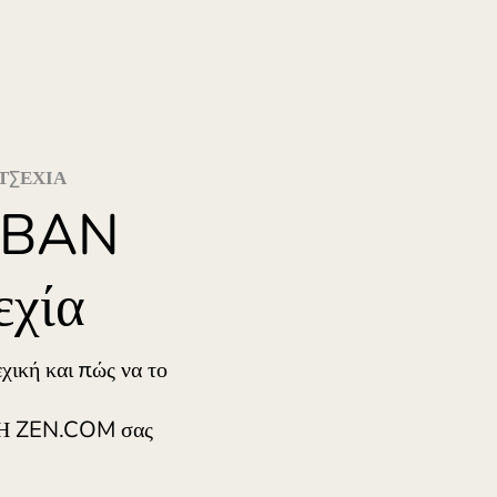
Lietuva (L
Magyaror
Malta (En
Nederlan
Norge (N
Polska (P
BAN ΓΙΑ ΤΣΕΧΊΑ
Portugal 
 το IBAN
România 
Slovensko
 Τσεχία
Sverige (
Україна 