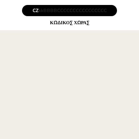
Ποιο είναι τ
IBAN για Τσεχ
Το IBAN για στην Τσεχία έχει 24 znaki χαρακ
kk - ψηφία ελέγχου,
B - κωδικός τράπεζας
C - αριθμός λογαριασμού π
K - άθροισμα ελέγχου ή πρόσθε
Παράδειγμα I
για Τσεχική