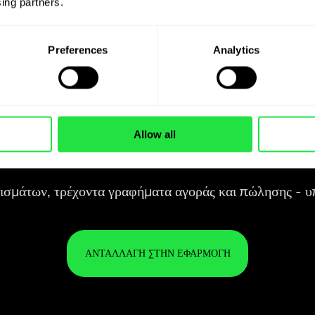
ing partners. 
Preferences
Analytics
Allow all
28 ΝΟΜΊΣΜΑΤΑ ΥΠΌ
ΈΛΕΓΧΟ
ΣΕ ΜΙΑ ΒΟΛΙΚΉ
ΕΦΑΡΜΟΓΉ.
αποτ
28 ΝΟΜΊΣΜΑΤΑ ΥΠΌ
Αγοράστε ZAR, πουλήστε AED και
ΈΛΕΓΧΟ
ΤΑ 
αντίστροφα με ένα κλικ στην
ΣΕ ΜΙΑ ΒΟΛΙΚΉ
ΕΊΝΑ
εφαρμογή ZEN.COM.
ΕΦΑΡΜΟΓΉ.