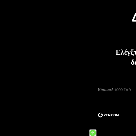
Αν
Τιμή του ραντ νοτιου αφρικης, αριθμομ