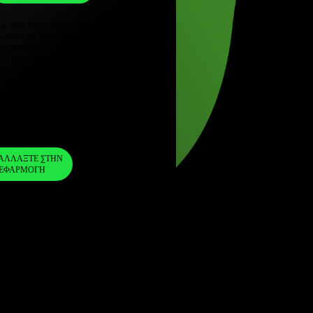
AED
Türkçe)
 (English)
1
ZAR
=
ngdom (English)
0.223513
nal (English)
AED
Συμπεριλάβαμε ένα ελάχιστο περιθώριο στο
συνάλλαγμα, ώστε να μην χρεωθείτε με
πρόσθετες χρεώσεις ZEN. Με αυτόν τον
τρόπο, γνωρίζετε ακριβώς πόσα χρήματα
χρειάζεται να ανταλλάξετε στο νόμισμα που
επιλέξατε. Το περιθώριο είναι σταθερό και
διαφανές. Μπορείτε να το ελέγξετε στο
έγγραφο τιμολόγησης.
ZEN FEE
=
0%
ΑΝΤΑΛΛΆΞΤΕ ΣΤΗΝ
ΕΦΑΡΜΟΓΉ