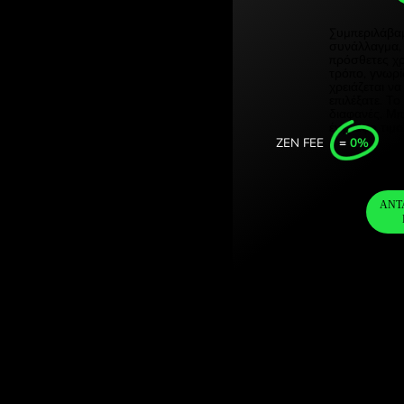
Türkiye (
αμ ηνωμενων
Singapore
ομήστε στην
United Ki
Internatio