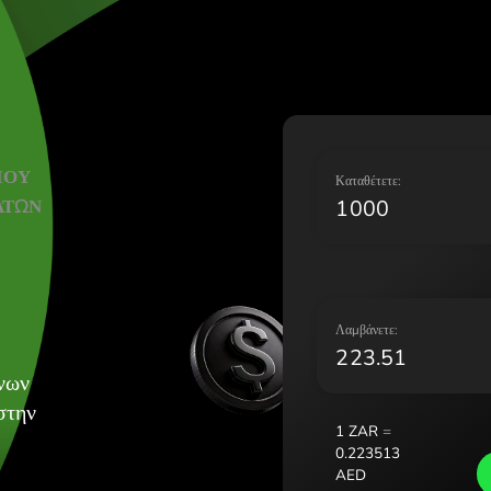
Lietuva (L
Magyaror
Malta (En
Nederlan
Norge (N
Polska (P
ΑΝΤ ΝΟΤΙΟΥ
Portugal 
Κ
Ν ΕΜΙΡΑΤΩΝ
România 
D
Slovensko
Sverige (
Україна 
Λ