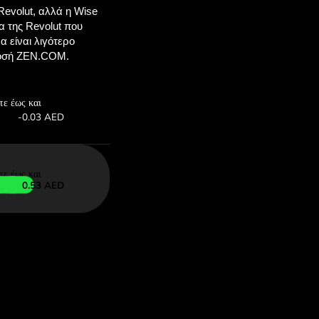
ονομήσεις
COM
ες παραπάνω, για να
με το ZEN.COM.
Εξοικονομείστε: