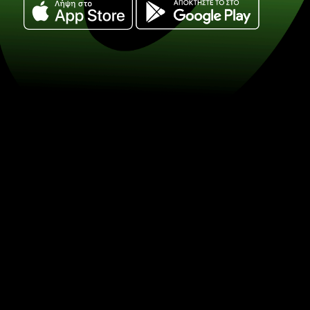
Ανταλλάξτε ραντ νοτιου αφρικης με ντιρχ
αραβικων εμιρατων. (ZAR / AED) Εξοικον
ανταλλαγή νομισμάτων με τη ZEN.COM.