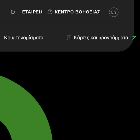
ΔΩΡΕΆΝ ΔΟΚΙΜΉ
ΔΩΡΕΆΝ ΔΟΚΙΜΉ
ΆΝΟΙΓΜΑ ΛΟΓΑΡΙΑΣΜΟΎ
ΕΤΑΙΡΕΊΑ
ΚΈΝΤΡΟ ΒΟΉΘΕΙΑΣ
CY
ικά)
 (Български)
ština)
eers
Κρυπτονομίσματα
Κρυπτονομίσματα
Blog
Κάρτες και προγράμματα
Προγραμματιστές
(Dansk)
and (Deutsch)
Ελληνικά)
Español)
rançais)
nglish)
liano)
Ελληνικά)