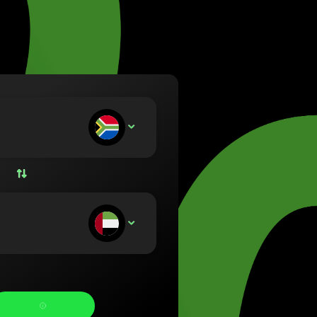
ietuvių)
szág (Magyar)
glish)
d (Nederlands)
orsk bokmål)
olski)
(Português)
αταθέτετε:
ZAR
(Română)
 (Slovenčina)
Svenska)
(Українська)
αμβάνετε: