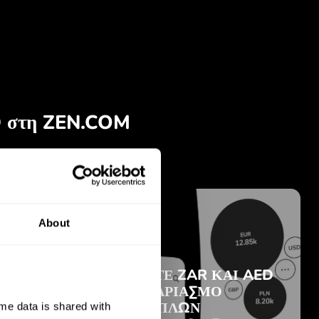
About
e data is shared with 