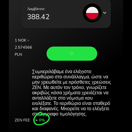
Portugal (Português)
Λαμβάνετε:
PLN
România (Română)
Slovensko (Slovenčina)
Sverige (Svenska)
1
NOK
=
2.574566
Україна (Українська)
PLN
Türkiye (Türkçe)
Συμπεριλάβαμε ένα ελάχιστο
Singapore (English)
περιθώριο στο συνάλλαγμα, ώστε να
μην χρεωθείτε με πρόσθετες χρεώσεις
United Kingdom (English)
ZEN. Με αυτόν τον τρόπο, γνωρίζετε
ακριβώς πόσα χρήματα χρειάζεται να
International (English)
ανταλλάξετε στο νόμισμα που
επιλέξατε. Το περιθώριο είναι σταθερό
και διαφανές. Μπορείτε να το ελέγξετε
στο έγγραφο τιμολόγησης.
ZEN FEE
=
0%