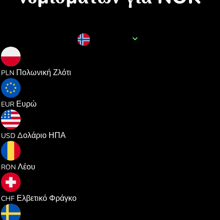
Όνομα νομίσματος
NOK
0.388415
Πολωνική Ζλότι
PLN
0.090448
Ευρώ
EUR
0.104548
Δολάριο ΗΠΑ
USD
0.474261
Λέου
RON
0.084477
Ελβετικό Φράγκο
CHF
0.991199