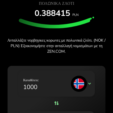
ΔΩΡΕΆΝ ΔΟΚΙΜΉ
ΠΟΛΩΝΙΚΆ ΖΛΌΤΙ
España (Español)
0.388415
Κάρτες και προγράμματα
Προγραμματιστές
PLN
France (Français)
ΚΈΝΤΡΟ ΒΟΉΘΕΙΑΣ
Ireland (English)
Italia (Italiano)
Ανταλλάξτε νορβηγικες κορωνες με πολωνικά ζλότι. (NOK /
Κύπρος (Ελληνικά)
PLN) Εξοικονομήστε στην ανταλλαγή νομισμάτων με τη
ZEN.COM.
Lietuva (Lietuvių)
Magyarország (Magyar)
Malta (English)
Καταθέτετε:
NOK
Nederland (Nederlands)
Norge (Norsk bokmål)
Polska (Polski)