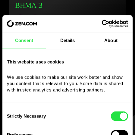
ΒΗΜΑ 3
Χρησιμοποιήστε το
Consent
Details
About
επιλεγμένο νόμισμα
This website uses cookies
όπως θέλετε
We use cookies to make our site work better and show 
Στείλτε χρήματα στο εξωτερικό,
you content that's relevant to you. Some data is shared 
κάντε ανάληψη από ATM χωρίς
with trusted analytics and advertising partners. 
προμήθεια, πληρώστε με την κάρτα
πολλαπλών νομισμάτων
Consent
— απλά και χωρίς άγχος.
Strictly Necessary
Selection
ΒΗΜΑ 1
Preferences