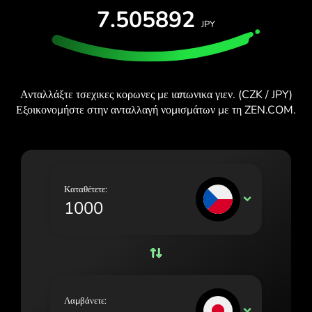
ΔΩΡΕΆΝ ΔΟΚΙΜΉ
7.505892
España (Español)
JPY
Κάρτες και προγράμματα
Προγραμματιστές
France (Français)
ΚΈΝΤΡΟ ΒΟΉΘΕΙΑΣ
Ireland (English)
Ανταλλάξτε τσεχικες κορωνες με ιαπωνικα γιεν. (CZK / JPY)
Italia (Italiano)
Εξοικονομήστε στην ανταλλαγή νομισμάτων με τη ZEN.COM.
Κύπρος (Ελληνικά)
Lietuva (Lietuvių)
Magyarország (Magyar)
Καταθέτετε:
CZK
Malta (English)
Nederland (Nederlands)
Norge (Norsk bokmål)
Polska (Polski)
Λαμβάνετε:
JPY