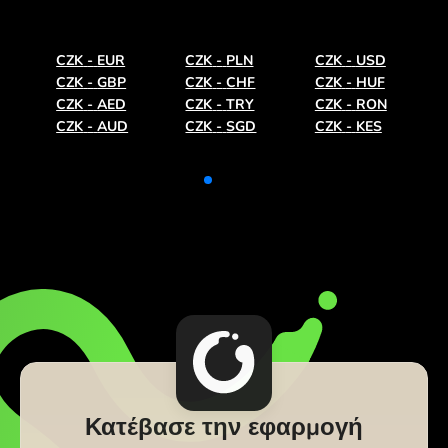
CZK
-
EUR
CZK
-
PLN
CZK
-
USD
CZK
-
GBP
CZK
-
CHF
CZK
-
HUF
CZK
-
AED
CZK
-
TRY
CZK
-
RON
CZK
-
AUD
CZK
-
SGD
CZK
-
KES
Κατέβασε την εφαρμογή