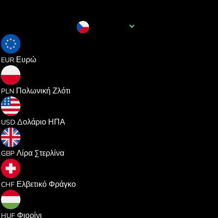
Όνομα νομίσματος
CZK
0.041124
Ευρώ
EUR
0.176710
Πολωνική Ζλότι
PLN
0.047565
Δολάριο ΗΠΑ
USD
0.035255
Λίρα Στερλίνα
GBP
0.038433
Ελβετικό Φράγκο
CHF
14.92916
Φιορίνι
HUF