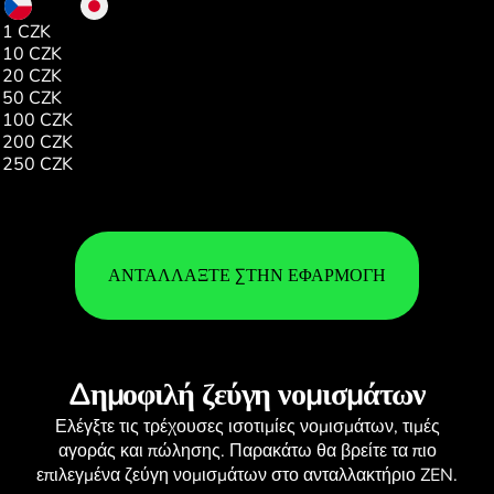
CZK
JPY
1 CZK
7.00
10 CZK
75.00
20 CZK
150.00
50 CZK
375.00
100 CZK
750.00
200 CZK
1501.00
250 CZK
1876.00
ΑΝΤΑΛΛΆΞΤΕ ΣΤΗΝ ΕΦΑΡΜΟΓΉ
Δημοφιλή ζεύγη νομισμάτων
Ελέγξτε τις τρέχουσες
ισοτιμίες νομισμάτων
, τιμές
αγοράς και πώλησης. Παρακάτω θα βρείτε τα πιο
επιλεγμένα ζεύγη νομισμάτων στο ανταλλακτήριο ZEN.