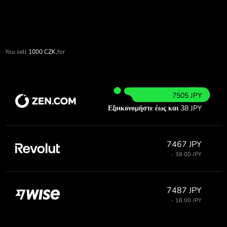
You sell
1000
CZK,
for
7505 JPY
Εξοικονομήστε έως και
38 JPY
7467 JPY
- 38.00 JPY
7487 JPY
- 18.00 JPY