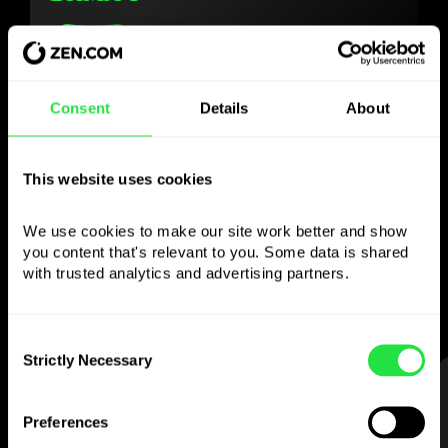
Χρησιμοποιήστε το
Consent
Details
About
επιλεγμένο νόμισμα
This website uses cookies
όπως θέλετε
We use cookies to make our site work better and show 
Στείλτε χρήματα στο εξωτερικό,
you content that's relevant to you. Some data is shared 
κάντε ανάληψη από ATM χωρίς
with trusted analytics and advertising partners. 
προμήθεια, πληρώστε με την κάρτα
πολλαπλών νομισμάτων
Consent
— απλά και χωρίς άγχος.
Strictly Necessary
Selection
ΒΗΜΑ 1
Preferences