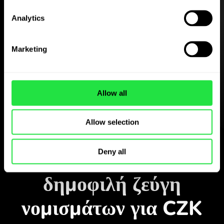
Analytics
Κατεβάστε δωρεάν
Marketing
την εφαρμογή ZEN.COM
Κατεβάστε την εφαρμογή
και εγγραφείτε σε λίγα λεπτά.
Allow all
Allow selection
Ανταλλαγή στην εφαρμογή
Παρακολουθήστε τα
Deny all
δημοφιλή ζεύγη
νομισμάτων για CZK