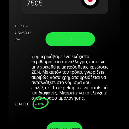
Portugal (Português)
România (Română)
Slovensko (Slovenčina)
1
CZK
=
7.505892
Sverige (Svenska)
JPY
Україна (Українська)
Συμπεριλάβαμε ένα ελάχιστο
Türkiye (Türkçe)
περιθώριο στο συνάλλαγμα, ώστε να
μην χρεωθείτε με πρόσθετες χρεώσεις
ZEN. Με αυτόν τον τρόπο, γνωρίζετε
Singapore (English)
ακριβώς πόσα χρήματα χρειάζεται να
ανταλλάξετε στο νόμισμα που
United Kingdom (English)
επιλέξατε. Το περιθώριο είναι σταθερό
και διαφανές. Μπορείτε να το ελέγξετε
International (English)
στο έγγραφο τιμολόγησης.
ZEN FEE
=
0%