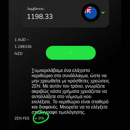
Portugal (Português)
Λαμβάνετε:
NZD
România (Română)
Slovensko (Slovenčina)
Sverige (Svenska)
1
AUD
=
1.198336
Україна (Українська)
NZD
Türkiye (Türkçe)
Συμπεριλάβαμε ένα ελάχιστο
Singapore (English)
περιθώριο στο συνάλλαγμα, ώστε να
μην χρεωθείτε με πρόσθετες χρεώσεις
United Kingdom (English)
ZEN. Με αυτόν τον τρόπο, γνωρίζετε
ακριβώς πόσα χρήματα χρειάζεται να
International (English)
ανταλλάξετε στο νόμισμα που
επιλέξατε. Το περιθώριο είναι σταθερό
και διαφανές. Μπορείτε να το ελέγξετε
στο έγγραφο τιμολόγησης.
ZEN FEE
=
0%