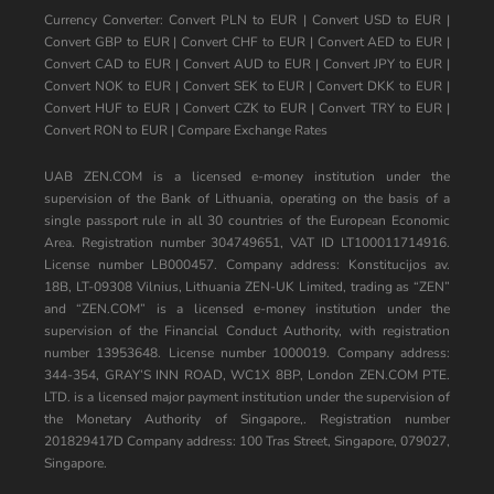
Currency Converter:
Convert PLN to EUR
|
Convert USD to EUR
|
Convert GBP to EUR
|
Convert CHF to EUR
|
Convert AED to EUR
|
Convert CAD to EUR
|
Convert AUD to EUR
|
Convert JPY to EUR
|
Convert NOK to EUR
|
Convert SEK to EUR
|
Convert DKK to EUR
|
Convert HUF to EUR
|
Convert CZK to EUR
|
Convert TRY to EUR
|
Convert RON to EUR
|
Compare Exchange Rates
UAB ZEN.COM is a licensed e-money institution under the
supervision of the Bank of Lithuania, operating on the basis of a
single passport rule in all 30 countries of the European Economic
Area. Registration number 304749651, VAT ID LT100011714916.
License number LB000457. Company address: Konstitucijos av.
18B, LT-09308 Vilnius, Lithuania ZEN-UK Limited, trading as “ZEN”
and “ZEN.COM” is a licensed e-money institution under the
supervision of the Financial Conduct Authority, with registration
number 13953648. License number 1000019. Company address:
344-354, GRAY’S INN ROAD, WC1X 8BP, London ZEN.COM PTE.
LTD. is a licensed major payment institution under the supervision of
the Monetary Authority of Singapore,. Registration number
201829417D Company address: 100 Tras Street, Singapore, 079027,
Singapore.