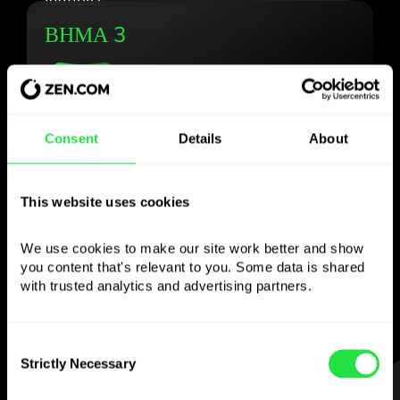
ΒΗΜΑ 3
Χρησιμοποιήστε το
Consent
Details
About
επιλεγμένο νόμισμα
This website uses cookies
όπως θέλετε
We use cookies to make our site work better and show 
Στείλτε χρήματα στο εξωτερικό,
you content that's relevant to you. Some data is shared 
κάντε ανάληψη από ATM χωρίς
with trusted analytics and advertising partners. 
προμήθεια, πληρώστε με την κάρτα
πολλαπλών νομισμάτων
— απλά και χωρίς άγχος.
Consent
Strictly Necessary
Selection
ΒΗΜΑ 1