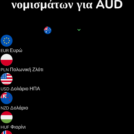
νομισμάτων για AUD
Όνομα νομίσματος
AUD
0.610311
Ευρώ
EUR
2.623259
Πολωνική Ζλότι
PLN
0.704442
Δολάριο ΗΠΑ
USD
1.198336
Δολάριο
NZD
220.99442
Φιορίνι
HUF