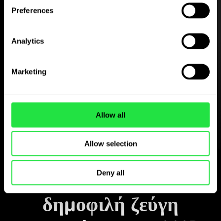
Preferences
Analytics
Κατεβάστε δωρεάν
την εφαρμογή ZEN.COM
Marketing
Κατεβάστε την εφαρμογή
και εγγραφείτε σε λίγα λεπτά.
Allow all
Allow selection
Ανταλλαγή στην εφαρμογή
Παρακολουθήστε τα
Deny all
δημοφιλή ζεύγη