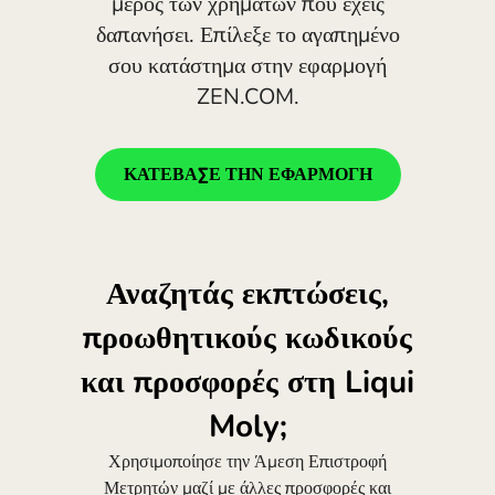
μέρος των χρημάτων που έχεις
Portugal (Português)
δαπανήσει. Επίλεξε το αγαπημένο
România (Română)
σου κατάστημα στην εφαρμογή
ZEN.COM.
Slovensko (Slovenčina)
Sverige (Svenska)
ΚΑΤΕΒΑΣΕ ΤΗΝ ΕΦΑΡΜΟΓΗ
Україна (Українська)
Türkiye (Türkçe)
Singapore (English)
Αναζητάς εκπτώσεις,
United Kingdom (English)
προωθητικούς κωδικούς
International (English)
και προσφορές στη Liqui
Moly;
Χρησιμοποίησε την Άμεση Επιστροφή
Μετρητών μαζί με άλλες προσφορές και