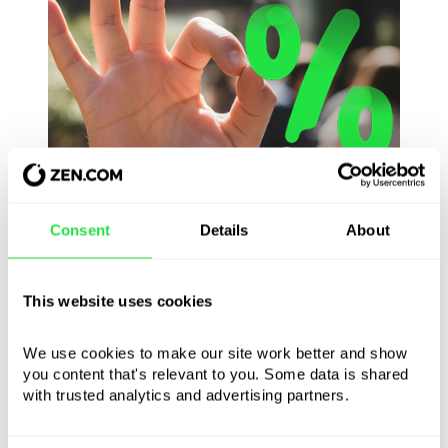
Consent
Details
About
Χωρίς χρεώσεις
This website uses cookies
Χωρίς προμήθειες ή κρυφές χρεώσεις. Το
We use cookies to make our site work better and show 
πλήρες ποσό της επιστροφής μετρητών
you content that's relevant to you. Some data is shared 
πηγαίνει απευθείας σε εσένα.
with trusted analytics and advertising partners. 