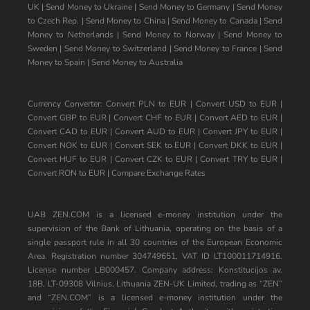
UK
|
Send Money to Ukraine
|
Send Money to Germany
|
Send Money
to Czech Rep.
|
Send Money to China
|
Send Money to Canada
|
Send
Money to Netherlands
|
Send Money to Norway
|
Send Money to
Sweden
|
Send Money to Switzerland
|
Send Money to France
|
Send
Money to Spain
|
Send Money to Australia
Currency Converter:
Convert PLN to EUR
|
Convert USD to EUR
|
Convert GBP to EUR
|
Convert CHF to EUR
|
Convert AED to EUR
|
Convert CAD to EUR
|
Convert AUD to EUR
|
Convert JPY to EUR
|
Convert NOK to EUR
|
Convert SEK to EUR
|
Convert DKK to EUR
|
Convert HUF to EUR
|
Convert CZK to EUR
|
Convert TRY to EUR
|
Convert RON to EUR
|
Compare Exchange Rates
UAB ZEN.COM is a licensed e-money institution under the
supervision of the Bank of Lithuania, operating on the basis of a
single passport rule in all 30 countries of the European Economic
Area. Registration number 304749651, VAT ID LT100011714916.
License number LB000457. Company address: Konstitucijos av.
18B, LT-09308 Vilnius, Lithuania ZEN-UK Limited, trading as “ZEN”
and “ZEN.COM” is a licensed e-money institution under the