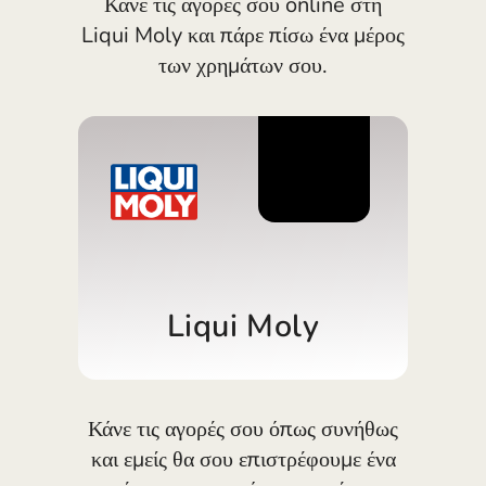
Κάνε τις αγορές σου online στη
ΔΩΡΕΆΝ ΔΟΚΙΜΉ
España (Español)
Liqui Moly και πάρε πίσω ένα μέρος
Κάρτες και προγράμματα
Προγραμματιστές
των χρημάτων σου.
France (Français)
ΚΈΝΤΡΟ ΒΟΉΘΕΙΑΣ
Ireland (English)
Italia (Italiano)
3%
Κύπρος (Ελληνικά)
Lietuva (Lietuvių)
Magyarország (Magyar)
Liqui Moly
Malta (English)
Nederland (Nederlands)
Norge (Norsk bokmål)
Κάνε τις αγορές σου όπως συνήθως
και εμείς θα σου επιστρέφουμε ένα
Polska (Polski)