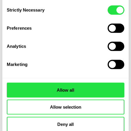
Consent
Strictly Necessary
Selection
Preferences
Analytics
Marketing
Allow all
Πάμπολλες εκπτώσεις και
Allow selection
προσφορές
Deny all
Χρησιμοποίησε την Άμεση Επιστροφή