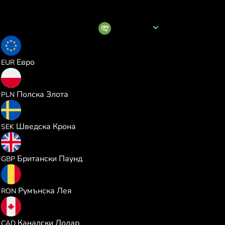
Име на валутата
SAR
0.228669
Евро
EUR
0.981820
Полска Злота
PLN
2.466482
Шведска Крона
SEK
0.195888
Британски Паунд
GBP
1.179269
Румънска Лея
RON
0.368673
Канадски Долар
CAD