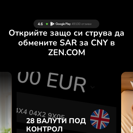
Открийте защо си струва да
обмените SAR за CNY в
ZEN.COM
И
28 ВАЛУТИ ПОД
Н
КОНТРОЛ
.
В УДОБНО
ПРИЛОЖЕНИЕ.
28 ВАЛУТИ ПОД
е
а
КОНТРОЛ
Купувайте SAR, продавайте