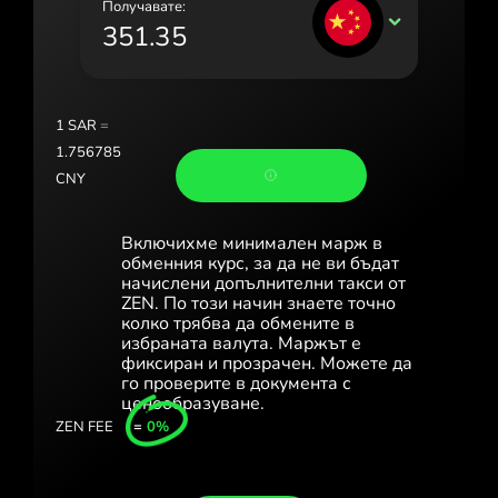
Получавате:
Portugal (Português)
CNY
România (Română)
Slovensko (Slovenčina)
1
SAR
=
Sverige (Svenska)
1.756785
CNY
Україна (Українська)
Türkiye (Türkçe)
Включихме минимален марж в
обменния курс, за да не ви бъдат
Singapore (English)
начислени допълнителни такси от
ZEN. По този начин знаете точно
колко трябва да обмените в
United Kingdom (English)
избраната валута. Маржът е
фиксиран и прозрачен. Можете да
International (English)
го проверите в документа с
ценообразуване.
ZEN FEE
=
0%