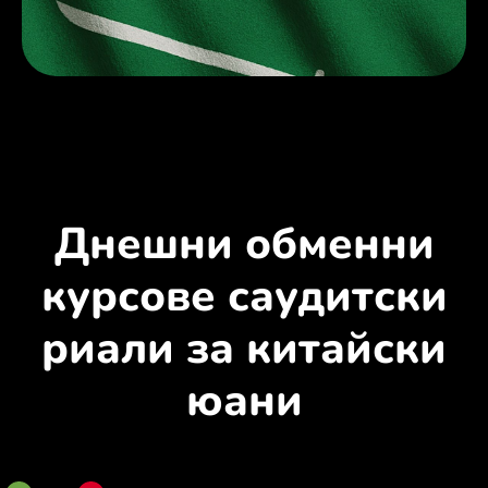
Днешни обменни
курсове саудитски
риали за китайски
юани