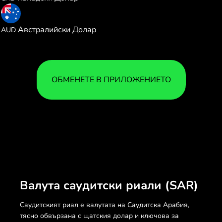
0.368271
Австралийски Долар
AUD
ОБМЕНЕТЕ В ПРИЛОЖЕНИЕТО
Валута саудитски риали (SAR)
Саудитският риал е валутата на Саудитска Арабия,
тясно обвързана с щатския долар и ключова за