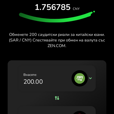
ТЕСТВАЙ БЕЗПЛАТНО
1.756785
España (Español)
CNY
Карти и планове
Разработчици
France (Français)
ПОМОЩЕН ЦЕНТЪР
Ireland (English)
Обменете 200 саудитски риали за китайски юани.
Italia (Italiano)
(SAR / CNY) Спестявайте при обмен на валута със
ZEN.COM.
Κύπρος (Ελληνικά)
Lietuva (Lietuvių)
Magyarország (Magyar)
Внасяте:
Malta (English)
SAR
Nederland (Nederlands)
Norge (Norsk bokmål)
Polska (Polski)