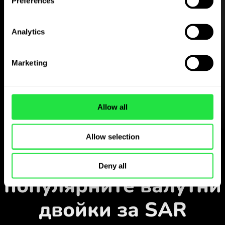
Preferences
Analytics
Изтеглете
приложението
Marketing
ZEN.COM безплатно
Изтеглете приложението
и се регистрирайте за
Allow all
няколко минути.
Обмен в приложението
Allow selection
Наблюдавайте
Deny all
популярните валутни
двойки за SAR