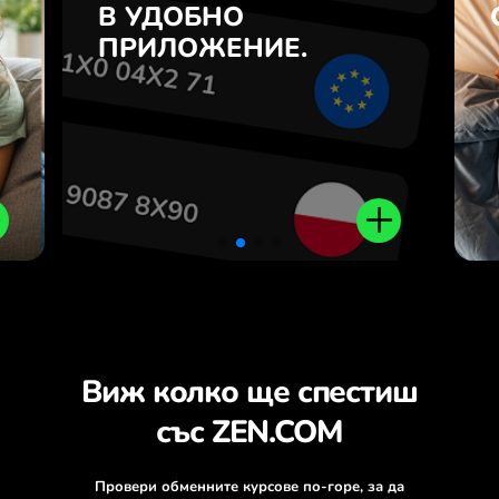
7
В УДОБНО
CNY и обратно с едно
з
кликване в приложението
ПРИЛОЖЕНИЕ.
.
ZEN.COM.
Виж колко ще спестиш
със ZEN.COM
Провери обменните курсове по-горе, за да