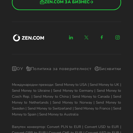
ZEN.COM ЗА БИЗНЕС
ОУ
Политика за поверителност
Бисквитки
Международни преводи:
Send Money to USA
|
Send Money to UK
|
Send Money to Ukraine
|
Send Money to Germany
|
Send Money to
Czech Rep.
|
Send Money to China
|
Send Money to Canada
|
Send
Money to Netherlands
|
Send Money to Norway
|
Send Money to
Sweden
|
Send Money to Switzerland
|
Send Money to France
|
Send
Money to Spain
|
Send Money to Australia
Валутен конвертор:
Convert PLN to EUR
|
Convert USD to EUR
|
Convert GBP to EUR
|
Convert CHF to EUR
|
Convert AED to EUR
|