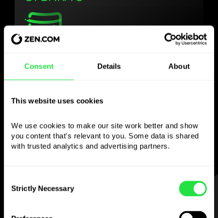
Използвайте
Consent
Details
About
избраната валута
както желаете
This website uses cookies
Изпращайте пари в чужбина,
We use cookies to make our site work better and show 
теглете от банкомати без
you content that's relevant to you. Some data is shared 
комисионна, плащайте с мултивалутна
with trusted analytics and advertising partners. 
карта
— просто и без стрес.
Consent
Strictly Necessary
СТЪПКА 1
Selection