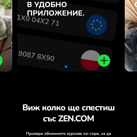
7
В УДОБНО
NOK и обратно с едно
з
кликване в приложението
ПРИЛОЖЕНИЕ.
.
ZEN.COM.
Виж колко ще спестиш
със ZEN.COM
Провери обменните курсове по-горе, за да