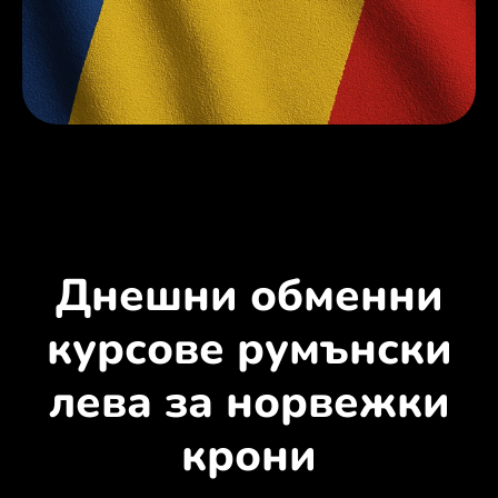
Днешни обменни
курсове румънски
лева за норвежки
крони