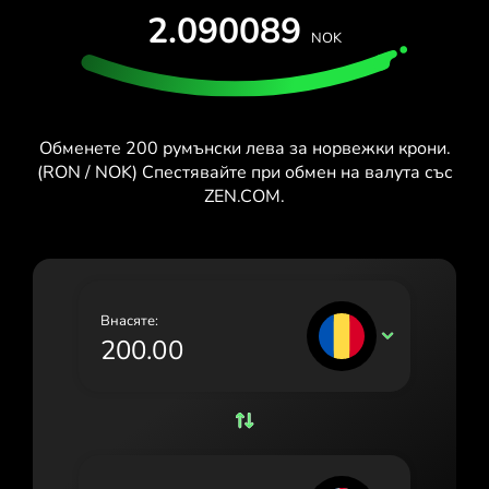
ТЕСТВАЙ БЕЗПЛАТНО
2.090089
España (Español)
NOK
Карти и планове
Разработчици
France (Français)
ПОМОЩЕН ЦЕНТЪР
Ireland (English)
Обменете 200 румънски лева за норвежки крони.
Italia (Italiano)
(RON / NOK) Спестявайте при обмен на валута със
ZEN.COM.
Κύπρος (Ελληνικά)
Lietuva (Lietuvių)
Magyarország (Magyar)
Внасяте:
Malta (English)
RON
Nederland (Nederlands)
Norge (Norsk bokmål)
Polska (Polski)