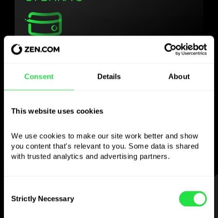
Използвайте
избраната валута
Consent
Details
About
както желаете
This website uses cookies
Изпращайте пари в чужбина,
теглете от банкомати без
We use cookies to make our site work better and show 
комисионна, плащайте с мултивалутна
you content that's relevant to you. Some data is shared 
карта
with trusted analytics and advertising partners. 
— просто и без стрес.
СТЪПКА 1
Consent
Strictly Necessary
Selection