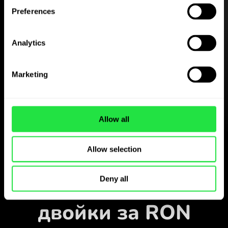
Preferences
Изтеглете
Analytics
приложението
ZEN.COM безплатно
Marketing
Изтеглете приложението
и се регистрирайте за
няколко минути.
Allow all
Обмен в приложението
Allow selection
Наблюдавайте
популярните валутни
Deny all
двойки за RON