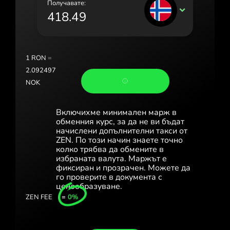
Получавате:
Portugal (Português)
NOK
România (Română)
Slovensko (Slovenčina)
1
RON
=
Sverige (Svenska)
2.092497
NOK
Україна (Українська)
Türkiye (Türkçe)
Включихме минимален марж в
обменния курс, за да не ви бъдат
Singapore (English)
начислени допълнителни такси от
ZEN. По този начин знаете точно
колко трябва да обмените в
United Kingdom (English)
избраната валута. Маржът е
фиксиран и прозрачен. Можете да
International (English)
го проверите в документа с
ценообразуване.
ZEN FEE
=
0%