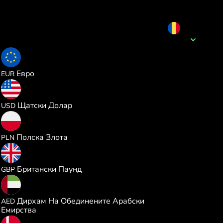
RON
Име на валутата
0.189816
Евро
EUR
0.219273
Щатски Долар
USD
0.816828
Полска Злота
PLN
0.162762
Британски Паунд
GBP
0.805087
Дирхам На Обединените Арабски
AED
Емирства