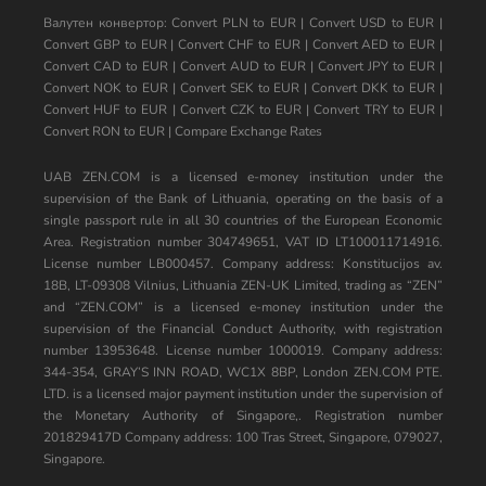
Валутен конвертор:
Convert PLN to EUR
|
Convert USD to EUR
|
Convert GBP to EUR
|
Convert CHF to EUR
|
Convert AED to EUR
|
Convert CAD to EUR
|
Convert AUD to EUR
|
Convert JPY to EUR
|
Convert NOK to EUR
|
Convert SEK to EUR
|
Convert DKK to EUR
|
Convert HUF to EUR
|
Convert CZK to EUR
|
Convert TRY to EUR
|
Convert RON to EUR
|
Compare Exchange Rates
UAB ZEN.COM is a licensed e-money institution under the
supervision of the Bank of Lithuania, operating on the basis of a
single passport rule in all 30 countries of the European Economic
Area. Registration number 304749651, VAT ID LT100011714916.
License number LB000457. Company address: Konstitucijos av.
18B, LT-09308 Vilnius, Lithuania ZEN-UK Limited, trading as “ZEN”
and “ZEN.COM” is a licensed e-money institution under the
supervision of the Financial Conduct Authority, with registration
number 13953648. License number 1000019. Company address:
344-354, GRAY’S INN ROAD, WC1X 8BP, London ZEN.COM PTE.
LTD. is a licensed major payment institution under the supervision of
the Monetary Authority of Singapore,. Registration number
201829417D Company address: 100 Tras Street, Singapore, 079027,
Singapore.