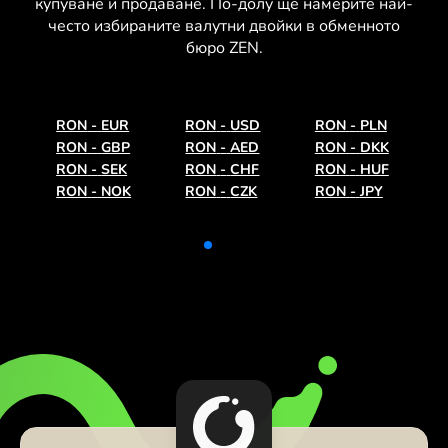
купуване и продаване. По-долу ще намерите най-
често избираните валутни двойки в обменното
бюро ZEN.
RON
-
EUR
RON
-
USD
RON
-
PLN
RON
-
GBP
RON
-
AED
RON
-
DKK
RON
-
SEK
RON
-
CHF
RON
-
HUF
RON
-
NOK
RON
-
CZK
RON
-
JPY