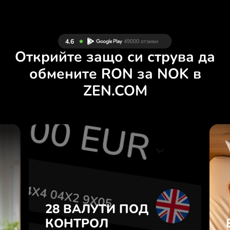
Открийте защо си струва да
обмените RON за NOK в
ZEN.COM
И
28 ВАЛУТИ ПОД
Н
КОНТРОЛ
.
В УДОБНО
ПРИЛОЖЕНИЕ.
28 ВАЛУТИ ПОД
е
а
КОНТРОЛ
Купувайте RON, продавайте