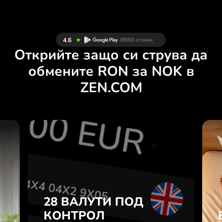
Открийте защо си струва да
обмените RON за NOK в
ZEN.COM
И
28 ВАЛУТИ ПОД
Н
КОНТРОЛ
.
В УДОБНО
ПРИЛОЖЕНИЕ.
28 ВАЛУТИ ПОД
е
а
КОНТРОЛ
Купувайте RON, продавайте