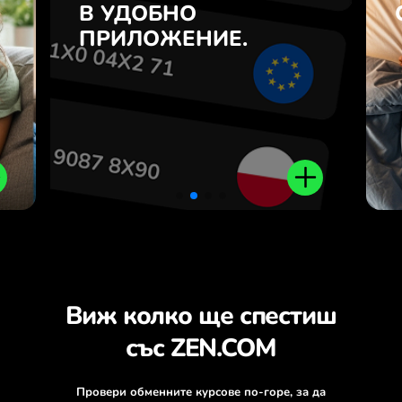
7
В УДОБНО
NOK и обратно с едно
з
кликване в приложението
ПРИЛОЖЕНИЕ.
.
ZEN.COM.
Виж колко ще спестиш
със ZEN.COM
Провери обменните курсове по-горе, за да