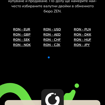
купуване и продаване. По-долу ще намерите най-
често избираните валутни двойки в обменното
бюро ZEN.
RON
-
EUR
RON
-
USD
RON
-
PLN
RON
-
GBP
RON
-
AED
RON
-
DKK
RON
-
SEK
RON
-
CHF
RON
-
HUF
RON
-
NOK
RON
-
CZK
RON
-
JPY