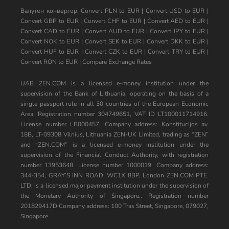
Валутен конвертор:
Convert PLN to EUR
|
Convert USD to EUR
|
Convert GBP to EUR
|
Convert CHF to EUR
|
Convert AED to EUR
|
Convert CAD to EUR
|
Convert AUD to EUR
|
Convert JPY to EUR
|
Convert NOK to EUR
|
Convert SEK to EUR
|
Convert DKK to EUR
|
Convert HUF to EUR
|
Convert CZK to EUR
|
Convert TRY to EUR
|
Convert RON to EUR
|
Compare Exchange Rates
UAB ZEN.COM is a licensed e-money institution under the
supervision of the Bank of Lithuania, operating on the basis of a
single passport rule in all 30 countries of the European Economic
Area. Registration number 304749651, VAT ID LT100011714916.
License number LB000457. Company address: Konstitucijos av.
18B, LT-09308 Vilnius, Lithuania ZEN-UK Limited, trading as “ZEN”
and “ZEN.COM” is a licensed e-money institution under the
supervision of the Financial Conduct Authority, with registration
number 13953648. License number 1000019. Company address:
344-354, GRAY’S INN ROAD, WC1X 8BP, London ZEN.COM PTE.
LTD. is a licensed major payment institution under the supervision of
the Monetary Authority of Singapore,. Registration number
201829417D Company address: 100 Tras Street, Singapore, 079027,
Singapore.