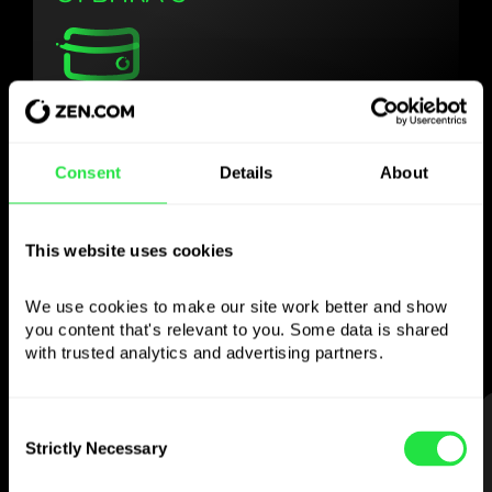
Използвайте
избраната валута
Consent
Details
About
както желаете
This website uses cookies
Изпращайте пари в чужбина,
теглете от банкомати без
We use cookies to make our site work better and show 
комисионна, плащайте с мултивалутна
you content that's relevant to you. Some data is shared 
карта
with trusted analytics and advertising partners. 
— просто и без стрес.
СТЪПКА 1
Consent
Strictly Necessary
Selection