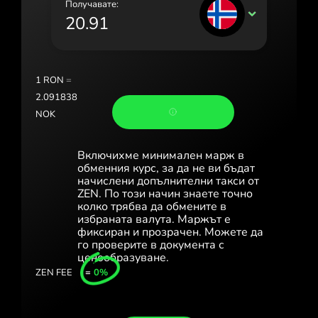
Получавате:
Portugal (Português)
NOK
România (Română)
Slovensko (Slovenčina)
1
RON
=
Sverige (Svenska)
2.091838
NOK
Україна (Українська)
Türkiye (Türkçe)
Включихме минимален марж в
обменния курс, за да не ви бъдат
Singapore (English)
начислени допълнителни такси от
ZEN. По този начин знаете точно
колко трябва да обмените в
United Kingdom (English)
избраната валута. Маржът е
фиксиран и прозрачен. Можете да
International (English)
го проверите в документа с
ценообразуване.
ZEN FEE
=
0%