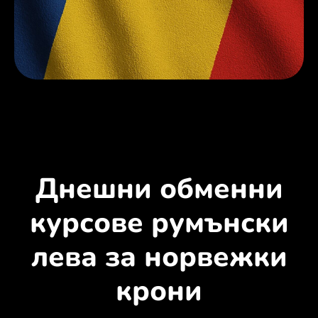
Днешни обменни
курсове румънски
лева за норвежки
крони