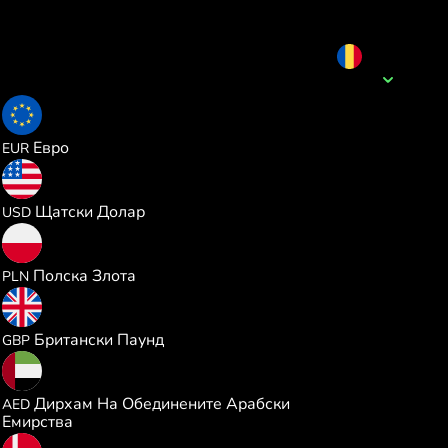
RON
Име на валутата
0.189816
Евро
EUR
0.219273
Щатски Долар
USD
0.816828
Полска Злота
PLN
0.162762
Британски Паунд
GBP
0.804892
Дирхам На Обединените Арабски
AED
Емирства