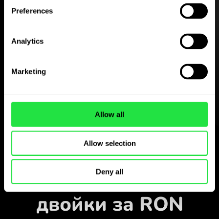
Preferences
Изтеглете
Analytics
приложението
ZEN.COM безплатно
Marketing
Изтеглете приложението
и се регистрирайте за
няколко минути.
Allow all
Обмен в приложението
Allow selection
Наблюдавайте
популярните валутни
Deny all
двойки за RON