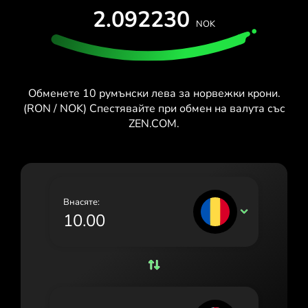
ТЕСТВАЙ БЕЗПЛАТНО
2.092230
España (Español)
NOK
Карти и планове
Разработчици
France (Français)
ПОМОЩЕН ЦЕНТЪР
Ireland (English)
Обменете 10 румънски лева за норвежки крони.
Italia (Italiano)
(RON / NOK) Спестявайте при обмен на валута със
ZEN.COM.
Κύπρος (Ελληνικά)
Lietuva (Lietuvių)
Magyarország (Magyar)
Внасяте:
Malta (English)
RON
Nederland (Nederlands)
Norge (Norsk bokmål)
Polska (Polski)