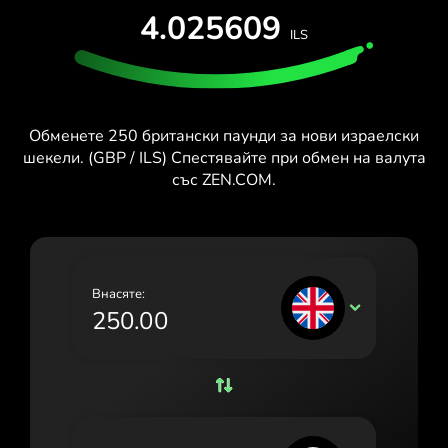
ТЕСТВАЙ БЕЗПЛАТНО
4.025609
España (Español)
ILS
Карти и планове
Разработчици
France (Français)
ПОМОЩЕН ЦЕНТЪР
Ireland (English)
Обменете 250 британски паунди за нови израелски
Italia (Italiano)
шекели. (GBP / ILS) Спестявайте при обмен на валута
със ZEN.COM.
Κύπρος (Ελληνικά)
Lietuva (Lietuvių)
Magyarország (Magyar)
Внасяте:
Malta (English)
GBP
Nederland (Nederlands)
Norge (Norsk bokmål)
Polska (Polski)