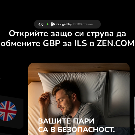
Открийте защо си струва да
обмените GBP за ILS в ZEN.COM
Д
ВАШИТЕ ПАРИ
Л
СА В БЕЗОПАСНОСТ.
О
ZEN.COM защитава Вашите
.
спестявания и поверителност.
ВАШИТЕ ПАРИ
е
Научете повече
е
СА В БЕЗОПАСНОСТ.