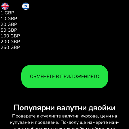
GBP
ILS
1 GBP
4.02
10 GBP
40.25
20 GBP
80.51
50 GBP
201.28
100 GBP
402.56
200 GBP
805.12
250 GBP
1006.40
ОБМЕНЕТЕ В ПРИЛОЖЕНИЕТО
Популярни валутни двойки
Проверете актуалните
валутни курсове
, цени на
купуване и продаване. По-долу ще намерите най-
често избираните валутни двойки в обменното