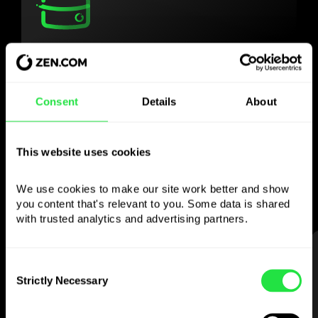
Използвайте
избраната валута
Consent
Details
About
както желаете
This website uses cookies
Изпращайте пари в чужбина,
теглете от банкомати без
комисионна, плащайте с мултивалутна
We use cookies to make our site work better and show 
карта
you content that's relevant to you. Some data is shared 
with trusted analytics and advertising partners. 
— просто и без стрес.
СТЪПКА 1
Consent
Strictly Necessary
Selection