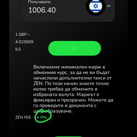
Получавате:
Portugal (Português)
ILS
România (Română)
Slovensko (Slovenčina)
1
GBP
=
Sverige (Svenska)
4.025609
ILS
Україна (Українська)
Türkiye (Türkçe)
Включихме минимален марж в
обменния курс, за да не ви бъдат
Singapore (English)
начислени допълнителни такси от
ZEN. По този начин знаете точно
колко трябва да обмените в
United Kingdom (English)
избраната валута. Маржът е
фиксиран и прозрачен. Можете да
International (English)
го проверите в документа с
ценообразуване.
ZEN FEE
=
0%