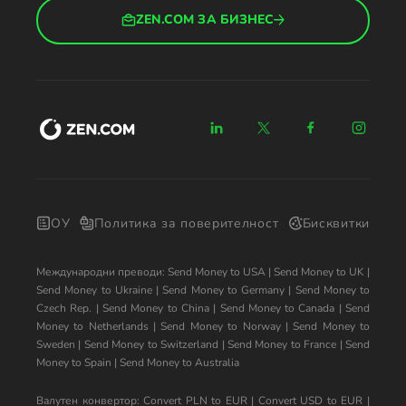
ZEN.COM ЗА БИЗНЕС
ОУ
Политика за поверителност
Бисквитки
Международни преводи:
Send Money to USA
|
Send Money to UK
|
Send Money to Ukraine
|
Send Money to Germany
|
Send Money to
Czech Rep.
|
Send Money to China
|
Send Money to Canada
|
Send
Money to Netherlands
|
Send Money to Norway
|
Send Money to
Sweden
|
Send Money to Switzerland
|
Send Money to France
|
Send
Money to Spain
|
Send Money to Australia
Валутен конвертор:
Convert PLN to EUR
|
Convert USD to EUR
|