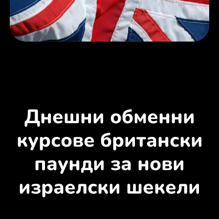
Днешни обменни
курсове британски
паунди за нови
израелски шекели