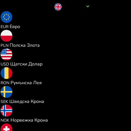
Име на валутата
GBP
1.165443
Евро
EUR
5.006519
Полска Злота
PLN
1.344630
Щатски Долар
USD
6.096590
Румънска Лея
RON
12.74178
Шведска Крона
SEK
12.78421
Норвежка Крона
NOK