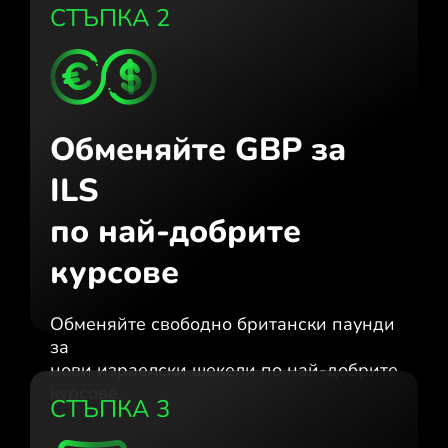
СТЪПКА 2
Обменяйте GBP за
ILS
по най-добрите
курсове
Обменяйте свободно британски паунди
за
нови израелски шекели по най-добрите
курсове.
СТЪПКА 3