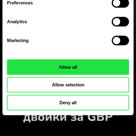
Preferences
Изтеглете
приложението
Analytics
ZEN.COM безплатно
Marketing
Изтеглете приложението
и се регистрирайте за
няколко минути.
Allow all
Обмен в приложението
Наблюдавайте
Allow selection
популярните валутни
Deny all
двойки за GBP