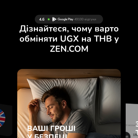
Дізнайтеся, чому варто
обміняти UGX на THB у
ZEN.COM
Д
ВАШІ ГРОШІ
М
У БЕЗПЕЦІ.
У
ZEN.COM захищає Ваші
.
заощадження та приватність.
ВАШІ ГРОШІ
B
Дізнатися більше
у
У БЕЗПЕЦІ.