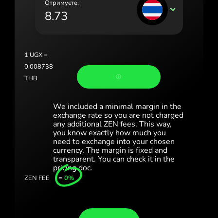
Отримуєте:
Portugal (Português)
THB
România (Română)
Slovensko (Slovenčina)
1
UGX
=
Sverige (Svenska)
0.008738
THB
Україна (Українська)
Türkiye (Türkçe)
We included a minimal margin in the
exchange rate so you are not charged
Singapore (English)
any additional ZEN fees. This way,
you know exactly how much you
need to exchange into your chosen
United Kingdom (English)
currency. The margin is fixed and
transparent. You can check it in the
International (English)
pricing doc.
ZEN FEE
=
0%