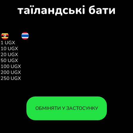
таїландські бати
UGX
THB
1 UGX
0.00
10 UGX
0.08
20 UGX
0.17
50 UGX
0.43
100 UGX
0.87
200 UGX
1.74
250 UGX
2.18
ОБМІНЯТИ У ЗАСТОСУНКУ