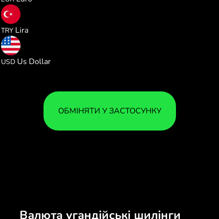
0.012647
Lira
TRY
0.000265
Us Dollar
USD
ОБМІНЯТИ У ЗАСТОСУНКУ
Валюта угандійські шилінги