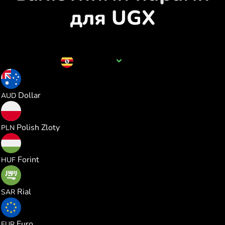
для UGX
Назва валюти
UGX
0.000375
Dollar
AUD
0.000986
Polish Zloty
PLN
0.082681
Forint
HUF
0.000992
Rial
SAR
0.000229
Euro
EUR