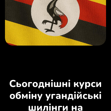
Сьогоднішні курси
обміну угандійські
шилінги на