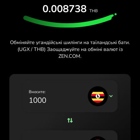
0.008738
España (Español)
THB
France (Français)
Ireland (English)
Обміняйте угандійські шилінги на таїландські бати.
Italia (Italiano)
(UGX / THB) Заощаджуйте на обміні валют із
ZEN.COM.
Κύπρος (Ελληνικά)
Lietuva (Lietuvių)
Magyarország (Magyar)
Вносите:
Malta (English)
UGX
Nederland (Nederlands)
Norge (Norsk bokmål)
Polska (Polski)