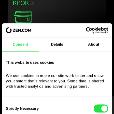
КРОК 3
Користуйтесь
обраною валютою
Consent
Details
About
так, як Вам зручно
This website uses cookies
Надсилайте гроші за кордон,
знімайте з банкоматів без
We use cookies to make our site work better and show 
комісії, платіть мультивалютною карткою
you content that's relevant to you. Some data is shared 
— просто та без стресу.
with trusted analytics and advertising partners. 
КРОК 1
Consent
Strictly Necessary
Selection