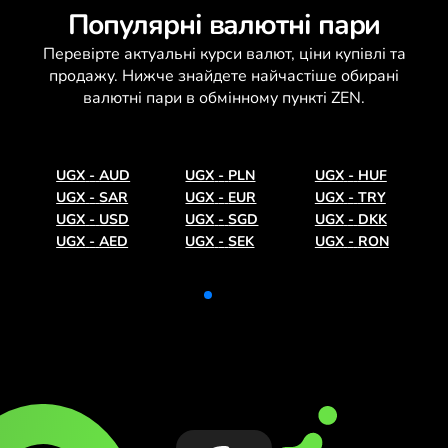
Популярні валютні пари
Перевірте актуальні
курси валют
, ціни купівлі та
продажу. Нижче знайдете найчастіше обирані
валютні пари в обмінному пункті ZEN.
UGX
-
AUD
UGX
-
PLN
UGX
-
HUF
UGX
-
SAR
UGX
-
EUR
UGX
-
TRY
UGX
-
USD
UGX
-
SGD
UGX
-
DKK
UGX
-
AED
UGX
-
SEK
UGX
-
RON