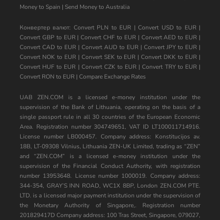
Money to Spain
|
Send Money to Australia
Конвертер валют:
Convert PLN to EUR
|
Convert USD to EUR
|
Convert GBP to EUR
|
Convert CHF to EUR
|
Convert AED to EUR
|
Convert CAD to EUR
|
Convert AUD to EUR
|
Convert JPY to EUR
|
Convert NOK to EUR
|
Convert SEK to EUR
|
Convert DKK to EUR
|
Convert HUF to EUR
|
Convert CZK to EUR
|
Convert TRY to EUR
|
Convert RON to EUR
|
Compare Exchange Rates
UAB ZEN.COM is a licensed e-money institution under the
supervision of the Bank of Lithuania, operating on the basis of a
single passport rule in all 30 countries of the European Economic
Area. Registration number 304749651, VAT ID LT100011714916.
License number LB000457. Company address: Konstitucijos av.
18B, LT-09308 Vilnius, Lithuania ZEN-UK Limited, trading as “ZEN”
and “ZEN.COM” is a licensed e-money institution under the
supervision of the Financial Conduct Authority, with registration
number 13953648. License number 1000019. Company address:
344-354, GRAY’S INN ROAD, WC1X 8BP, London ZEN.COM PTE.
LTD. is a licensed major payment institution under the supervision of
the Monetary Authority of Singapore,. Registration number
201829417D Company address: 100 Tras Street, Singapore, 079027,