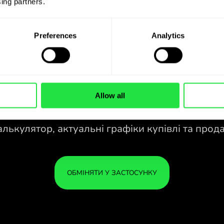
ing partners. 
Preferences
Analytics
Allow all
28 ВАЛЮТ ПІД
КОНТРОЛЕМ
У ЗРУЧНОМУ
ЗАСТОСУНКУ.
зао
28 ВАЛЮТ ПІД
Купуйте SGD, продавайте RON і
КОНТРОЛЕМ
ВАШ
навпаки одним кліком у
У ЗРУЧНОМУ
У БЕ
застосунку ZEN.COM.
ЗАСТОСУНКУ.