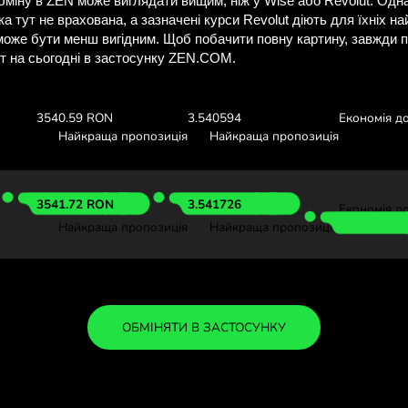
ізнайтеся, скільки 
з ZEN.CO
Перегляньте курси валют вищ
скільки ви заощадите з
:
1000 SGD
Отримуєте:
Курс валю
3518.71 RON
3.518717