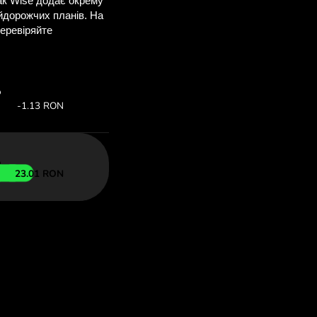
ви заощадите
M
е, щоб побачити
 ZEN.COM.
т:
Заощаджуєте:
Економія до