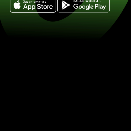
Обміняйте сінгапурські долари на р
(SGD / RON) Заощаджуйте на обміні
ZEN.COM.