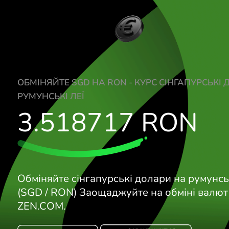
ОБМІНЯЙТЕ SGD НА RON - КУРС СІНГАП
РУМУНСЬКІ ЛЕЇ
3.518717
RO