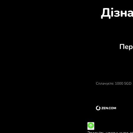
Д
Ціна сінгапурські долари, вал