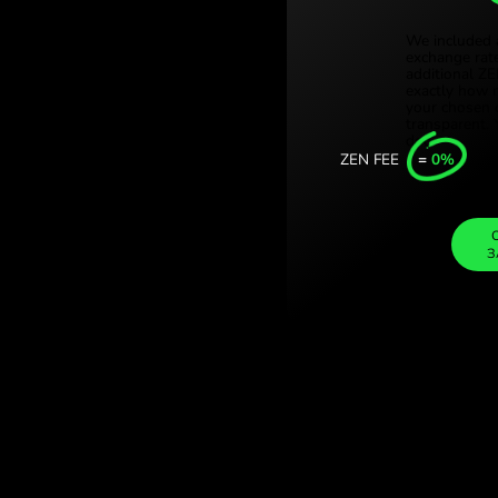
Türkiye (Tü
умунські леї.
Singapore 
 валют із
United Kin
Internation