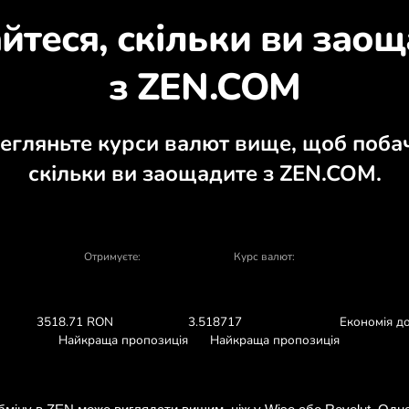
ізнайтеся, чому варт
ютний калькулятор, актуальні графіки к
ОБМІНЯТИ У ЗАСТОСУНК