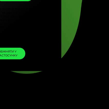
RON
rkçe)
(English)
1
SGD
=
gdom (English)
3.518717
al (English)
RON
We included a minimal margin in the
exchange rate so you are not charged any
additional ZEN fees. This way, you know
exactly how much you need to exchange into
your chosen currency. The margin is fixed and
transparent. You can check it in the pricing
doc.
ZEN FEE
=
0%
ОБМІНЯТИ У
ЗАСТОСУНКУ