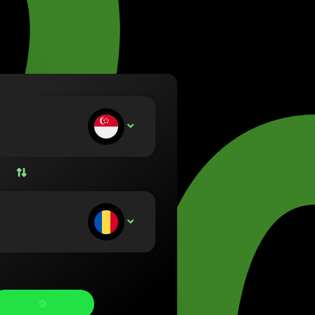
etuvių)
zág (Magyar)
lish)
(Nederlands)
rsk bokmål)
ski)
Português)
носите:
SGD
Română)
(Slovenčina)
venska)
країнська)
тримуєте: