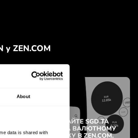
About
e data is shared with 