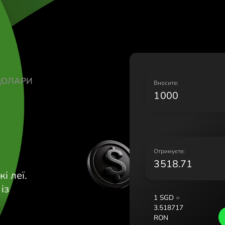
Lietuva (Li
Magyarors
Malta (Eng
Nederland 
Norge (No
Polska (Pol
УРСЬКІ ДОЛАРИ
Portugal (
В
România (
N
Slovensko 
Sverige (S
Україна (У
О