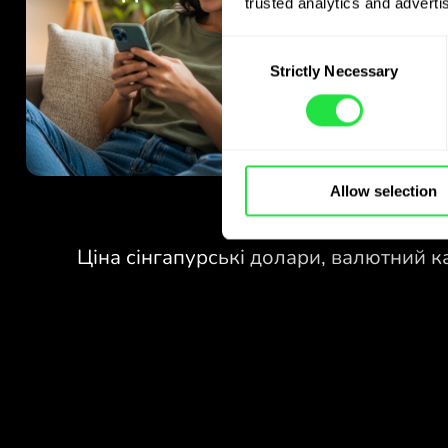
trusted analytics and advertis
Consent
Strictly Necessary
Selection
Allow selection
БЕЗ КОМІСІЙ
ЗА ОБМІН
У ВИХІДНІ.
Уже на старті отримуєте
БЕЗ КОМІСІЙ
безкоштовний доступ до плану
Pro - обмінюйте валюти 24/7
ЗА ОБМІН
за вигідними курсами, без
У ВИХІДНІ.
прихованих комісій.