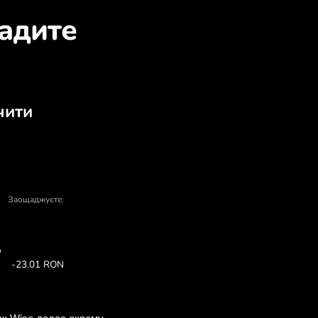
о обміняти SGD на RON
упівлі та продажу - є багато причин о
У