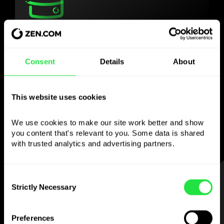
Користуйтесь
обраною валютою
Consent
Details
About
так, як Вам зручно
This website uses cookies
Надсилайте гроші за кордон,
знімайте з банкоматів без
We use cookies to make our site work better and show 
комісії, платіть мультивалютною карткою
you content that's relevant to you. Some data is shared 
— просто та без стресу.
with trusted analytics and advertising partners. 
КРОК 1
Consent
Strictly Necessary
Selection
Preferences