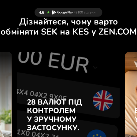
Дізнайтеся, чому варто
обміняти SEK на KES у ZEN.COM
Й
28 ВАЛЮТ ПІД
Н
КОНТРОЛЕМ
.
У ЗРУЧНОМУ
ЗАСТОСУНКУ.
28 ВАЛЮТ ПІД
е
о
КОНТРОЛЕМ
Купуйте SEK, продавайте KES
у
У ЗРУЧНОМУ
і навпаки одним кліком у
7
застосунку ZEN.COM.
ЗАСТОСУНКУ.
з