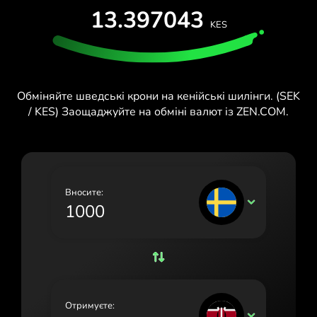
13.397043
España (Español)
KES
France (Français)
Ireland (English)
Обміняйте шведські крони на кенійські шилінги. (SEK
Italia (Italiano)
/ KES) Заощаджуйте на обміні валют із ZEN.COM.
Κύπρος (Ελληνικά)
Lietuva (Lietuvių)
Magyarország (Magyar)
Вносите:
SEK
Malta (English)
Nederland (Nederlands)
Norge (Norsk bokmål)
Polska (Polski)
Отримуєте:
KES