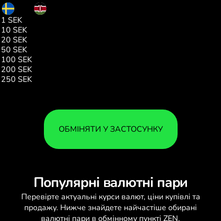
SEK
KES
1 SEK
13.39
10 SEK
133.97
20 SEK
267.94
50 SEK
669.85
100 SEK
1339.70
200 SEK
2679.40
250 SEK
3349.26
ОБМІНЯТИ У ЗАСТОСУНКУ
Популярні валютні пари
Перевірте актуальні
курси валют
, ціни купівлі та
продажу. Нижче знайдете найчастіше обирані
валютні пари в обмінному пункті ZEN.