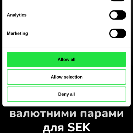
Завантажте
Analytics
застосунок
ZEN.COM
Marketing
безкоштовно
Завантажте застосунок
Allow all
і зареєструйтесь за кілька
хвилин.
Обміняти у застосунку
Allow selection
Стежте за
популярними
Deny all
валютними парами
для SEK