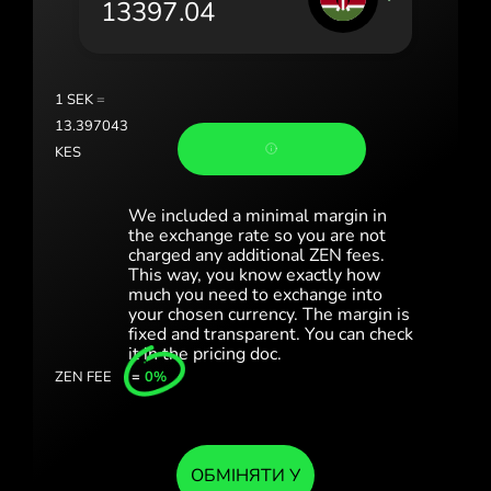
Portugal (Português)
România (Română)
Slovensko (Slovenčina)
1
SEK
=
13.397043
Sverige (Svenska)
KES
Україна (Українська)
We included a minimal margin in
Türkiye (Türkçe)
the exchange rate so you are not
charged any additional ZEN fees.
This way, you know exactly how
Singapore (English)
much you need to exchange into
your chosen currency. The margin is
United Kingdom (English)
fixed and transparent. You can check
it in the pricing doc.
International (English)
ZEN FEE
=
0%
ОБМІНЯТИ У