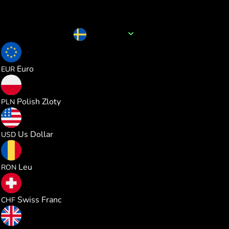
Назва валюти
SEK
0.091083
Euro
EUR
0.391371
Polish Zloty
PLN
0.105265
Us Dollar
USD
0.477515
Leu
RON
0.085211
Swiss Franc
CHF
0.078168