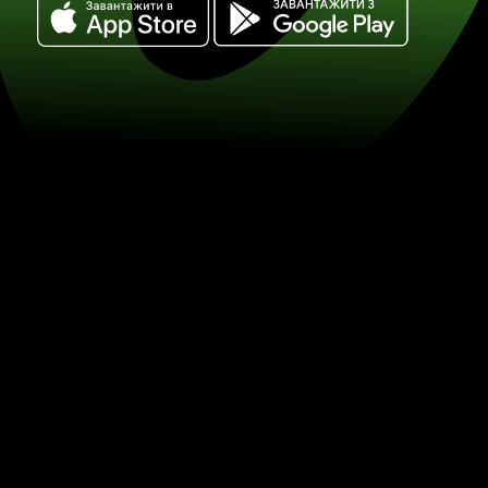
Обміняйте нові ізраїльські шекелі н
бати. (ILS / THB) Заощаджуйте на об
ZEN.COM.