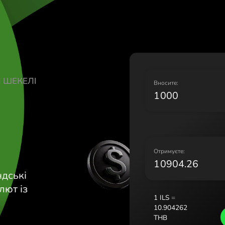
Lietuva (Li
Magyarors
Malta (Eng
Nederland 
Norge (No
Polska (Pol
АЇЛЬСЬКІ ШЕКЕЛІ
Portugal (
В
România (
B
Slovensko 
Sverige (S
Україна (У
О