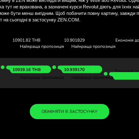
ізнайтеся, скільки 
з ZEN.CO
Перегляньте курси валют вищ
скільки ви заощадите з
:
1000 ILS
Отримуєте:
Курс валю
10904.26 THB
10.904262