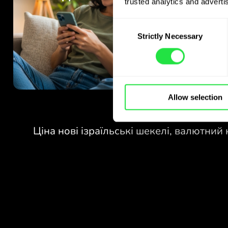
trusted analytics and advertis
Consent
Strictly Necessary
Selection
Allow selection
БЕЗ КОМІСІЙ
ЗА ОБМІН
У ВИХІДНІ.
Уже на старті отримуєте
БЕЗ КОМІСІЙ
безкоштовний доступ до плану
Pro - обмінюйте валюти 24/7
ЗА ОБМІН
за вигідними курсами, без
У ВИХІДНІ.
прихованих комісій.