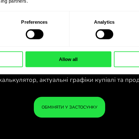
ing partners. 
Preferences
Analytics
Allow all
28 ВАЛЮТ ПІД
КОНТРОЛЕМ
У ЗРУЧНОМУ
ЗАСТОСУНКУ.
зао
28 ВАЛЮТ ПІД
Купуйте ILS, продавайте THB і
КОНТРОЛЕМ
ВАШ
навпаки одним кліком у
У ЗРУЧНОМУ
У БЕ
застосунку ZEN.COM.
ЗАСТОСУНКУ.