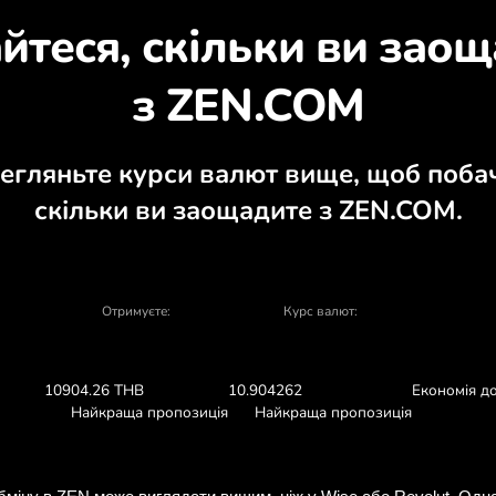
Дізнайтеся, чому варт
алютний калькулятор, актуальні графіки
ОБМІНЯТИ У ЗАСТОСУНК