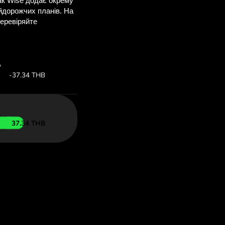
ви заощадите
M
е, щоб побачити
 ZEN.COM.
т:
Заощаджуєте:
Економія до