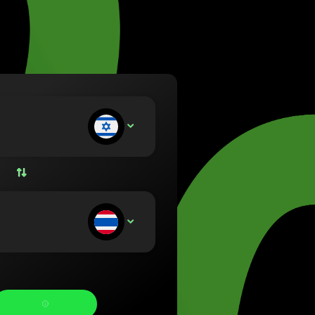
etuvių)
zág (Magyar)
lish)
(Nederlands)
rsk bokmål)
ski)
Português)
носите:
ILS
Română)
(Slovenčina)
venska)
країнська)
тримуєте: