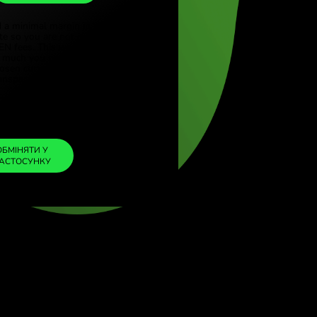
THB
rkçe)
(English)
1
ILS
=
gdom (English)
10.904262
al (English)
THB
We included a minimal margin in the
exchange rate so you are not charged any
additional ZEN fees. This way, you know
exactly how much you need to exchange
into your chosen currency. The margin is
fixed and transparent. You can check it in the
pricing doc.
ZEN FEE
=
0%
ОБМІНЯТИ У
ЗАСТОСУНКУ