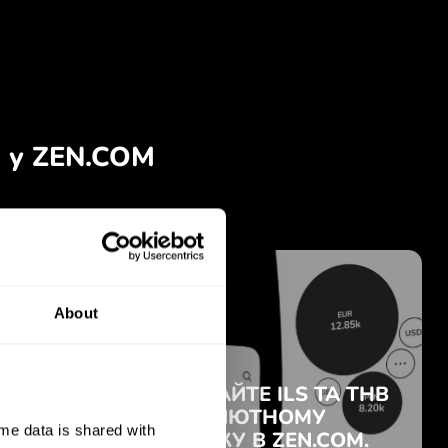
About
e data is shared with 