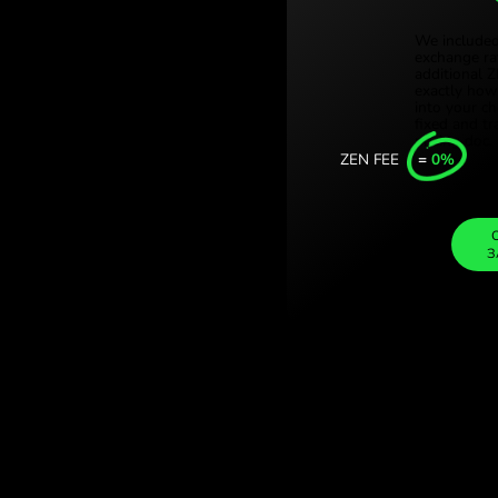
Türkiye (Tü
а таїландські
Singapore 
міні валют із
United Kin
Internation