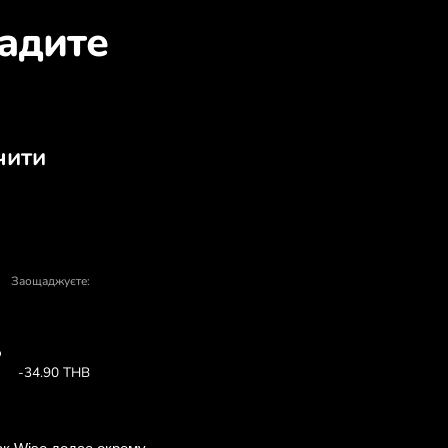
о обміняти ILS на THB
 купівлі та продажу - є багато причин 
У