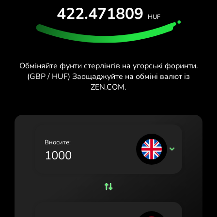
422.471809
España (Español)
HUF
France (Français)
Ireland (English)
Обміняйте фунти стерлінгів на угорські форинти.
Italia (Italiano)
(GBP / HUF) Заощаджуйте на обміні валют із
ZEN.COM.
Κύπρος (Ελληνικά)
Lietuva (Lietuvių)
Magyarország (Magyar)
Вносите:
Malta (English)
GBP
Nederland (Nederlands)
Norge (Norsk bokmål)
Polska (Polski)