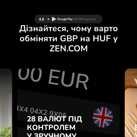
Дізнайтеся, чому варто
обміняти GBP на HUF у
ZEN.COM
Й
28 ВАЛЮТ ПІД
Н
КОНТРОЛЕМ
.
У ЗРУЧНОМУ
ЗАСТОСУНКУ.
28 ВАЛЮТ ПІД
е
о
КОНТРОЛЕМ
Купуйте GBP, продавайте HUF
у
У ЗРУЧНОМУ
і навпаки одним кліком у