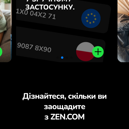
7
застосунку ZEN.COM.
ЗАСТОСУНКУ.
з
.
Дізнайтеся, скільки ви
заощадите
з ZEN.COM