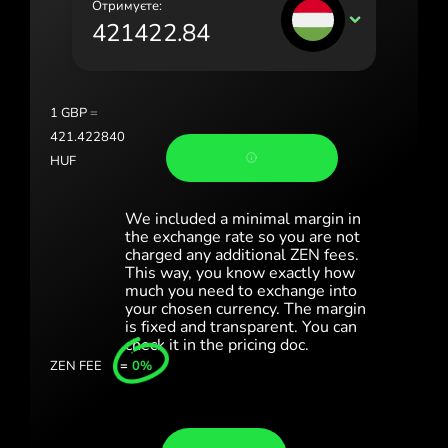
Отримуєте:
Portugal (Português)
HUF
România (Română)
Slovensko (Slovenčina)
1
GBP
=
Sverige (Svenska)
421.422840
HUF
Україна (Українська)
Türkiye (Türkçe)
We included a minimal margin in
the exchange rate so you are not
Singapore (English)
charged any additional ZEN fees.
This way, you know exactly how
much you need to exchange into
United Kingdom (English)
your chosen currency. The margin
is fixed and transparent. You can
International (English)
check it in the pricing doc.
ZEN FEE
=
0%