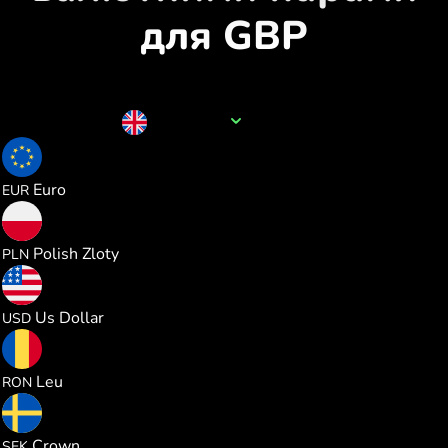
для GBP
Назва валюти
GBP
1.165642
Euro
EUR
5.009673
Polish Zloty
PLN
1.348156
Us Dollar
USD
6.105435
Leu
RON
12.74939
Crown
SEK