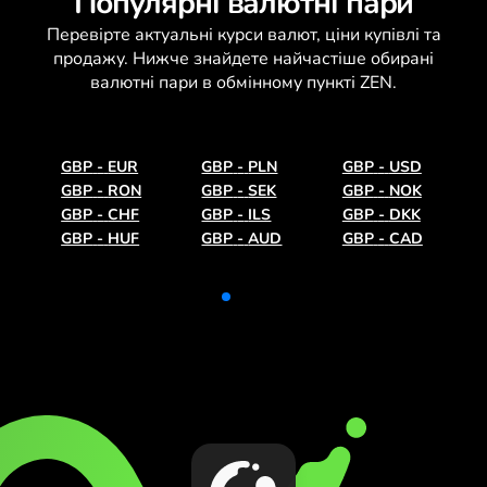
Популярні валютні пари
Перевірте актуальні
курси валют
, ціни купівлі та
продажу. Нижче знайдете найчастіше обирані
валютні пари в обмінному пункті ZEN.
GBP
-
EUR
GBP
-
PLN
GBP
-
USD
GBP
-
RON
GBP
-
SEK
GBP
-
NOK
GBP
-
CHF
GBP
-
ILS
GBP
-
DKK
GBP
-
HUF
GBP
-
AUD
GBP
-
CAD