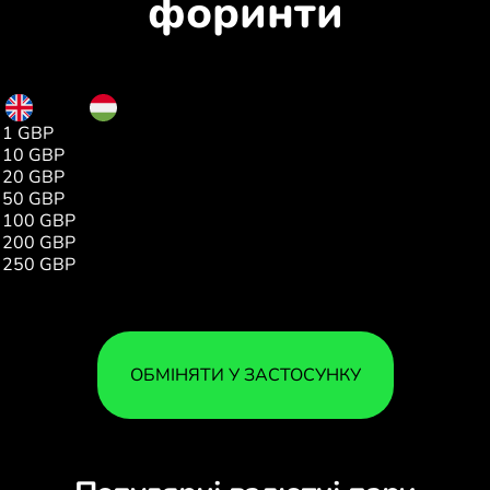
форинти
GBP
HUF
1 GBP
422.47
10 GBP
4224.71
20 GBP
8449.43
50 GBP
21123.59
100 GBP
42247.18
200 GBP
84494.36
250 GBP
105600.44
ОБМІНЯТИ У ЗАСТОСУНКУ