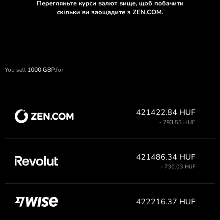
Перегляньте курси валют вище, щоб побачити
скільки ви заощадите з ZEN.COM.
You sell
1000
GBP,
for
421422.84 HUF
- 793.53 HUF
421486.34 HUF
- 730.03 HUF
422216.37 HUF