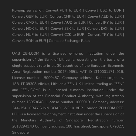
Конвертер валют:
Convert PLN to EUR
|
Convert USD to EUR
|
Convert GBP to EUR
|
Convert CHF to EUR
|
Convert AED to EUR
|
Convert CAD to EUR
|
Convert AUD to EUR
|
Convert JPY to EUR
|
Convert NOK to EUR
|
Convert SEK to EUR
|
Convert DKK to EUR
|
Convert HUF to EUR
|
Convert CZK to EUR
|
Convert TRY to EUR
|
Convert RON to EUR
|
Compare Exchange Rates
UAB ZEN.COM is a licensed e-money institution under the
supervision of the Bank of Lithuania, operating on the basis of a
single passport rule in all 30 countries of the European Economic
Area. Registration number 304749651, VAT ID LT100011714916.
License number LB000457. Company address: Konstitucijos av.
18B, LT-09308 Vilnius, Lithuania ZEN-UK Limited, trading as “ZEN”
and “ZEN.COM” is a licensed e-money institution under the
supervision of the Financial Conduct Authority, with registration
number 13953648. License number 1000019. Company address:
344-354, GRAY’S INN ROAD, WC1X 8BP, London ZEN.COM PTE.
LTD. is a licensed major payment institution under the supervision of
the Monetary Authority of Singapore,. Registration number
201829417D Company address: 100 Tras Street, Singapore, 079027,
Singapore.