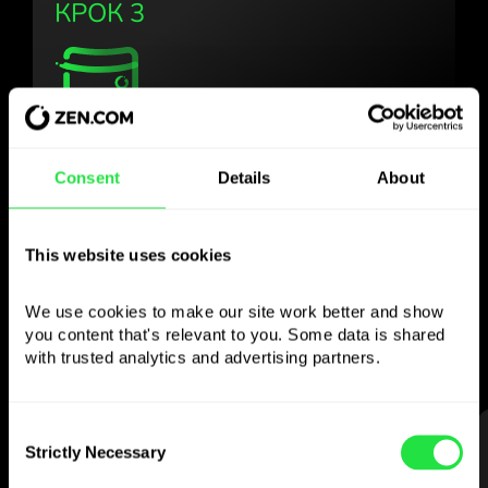
КРОК 3
Користуйтесь
Consent
Details
About
обраною валютою
так, як Вам зручно
This website uses cookies
Надсилайте гроші за кордон,
We use cookies to make our site work better and show 
знімайте з банкоматів без
you content that's relevant to you. Some data is shared 
комісії, платіть мультивалютною карткою
with trusted analytics and advertising partners. 
— просто та без стресу.
Consent
КРОК 1
Strictly Necessary
Selection