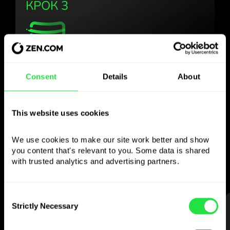
КРОК 3
Користуйтесь
Consent
Details
About
обраною валютою
так, як Вам зручно
This website uses cookies
Надсилайте гроші за кордон,
We use cookies to make our site work better and show 
знімайте з банкоматів без
you content that's relevant to you. Some data is shared 
комісії, платіть мультивалютною карткою
with trusted analytics and advertising partners. 
— просто та без стресу.
Consent
Strictly Necessary
КРОК 1
Selection