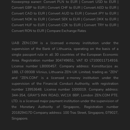
Конвертер валют:
Convert PLN to EUR
|
Convert USD to EUR
|
Convert GBP to EUR
|
Convert CHF to EUR
|
Convert AED to EUR
|
Convert CAD to EUR
|
Convert AUD to EUR
|
Convert JPY to EUR
|
Convert NOK to EUR
|
Convert SEK to EUR
|
Convert DKK to EUR
|
Convert HUF to EUR
|
Convert CZK to EUR
|
Convert TRY to EUR
|
Convert RON to EUR
|
Compare Exchange Rates
UAB ZEN.COM is a licensed e-money institution under the
supervision of the Bank of Lithuania, operating on the basis of a
single passport rule in all 30 countries of the European Economic
Area. Registration number 304749651, VAT ID LT100011714916.
License number LB000457. Company address: Konstitucijos av.
18B, LT-09308 Vilnius, Lithuania ZEN-UK Limited, trading as “ZEN”
and “ZEN.COM” is a licensed e-money institution under the
supervision of the Financial Conduct Authority, with registration
number 13953648. License number 1000019. Company address:
344-354, GRAY’S INN ROAD, WC1X 8BP, London ZEN.COM PTE.
LTD. is a licensed major payment institution under the supervision of
the Monetary Authority of Singapore,. Registration number
201829417D Company address: 100 Tras Street, Singapore, 079027,
Singapore.