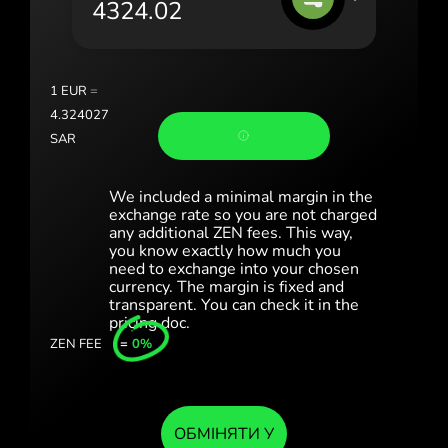
Portugal (Português)
România (Română)
Slovensko (Slovenčina)
1
EUR
=
4.324027
Sverige (Svenska)
SAR
Україна (Українська)
We included a minimal margin in the
Türkiye (Türkçe)
exchange rate so you are not charged
any additional ZEN fees. This way,
you know exactly how much you
Singapore (English)
need to exchange into your chosen
currency. The margin is fixed and
United Kingdom (English)
transparent. You can check it in the
pricing doc.
International (English)
ZEN FEE
=
0%
ОБМІНЯТИ У