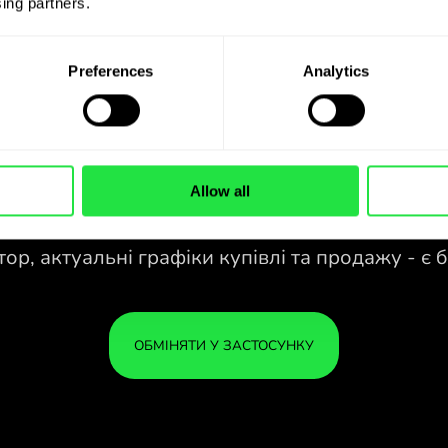
ing partners. 
Preferences
Analytics
Allow all
28 ВАЛЮТ ПІД
КОНТРОЛЕМ
У ЗРУЧНОМУ
ЗАСТОСУНКУ.
зао
28 ВАЛЮТ ПІД
Купуйте EUR, продавайте QAR і
КОНТРОЛЕМ
ВАШ
навпаки одним кліком у
У ЗРУЧНОМУ
У БЕ
застосунку ZEN.COM.
ЗАСТОСУНКУ.