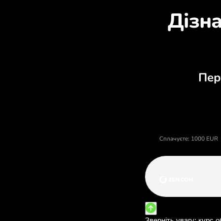
Д
Ціна євро, валютний ка