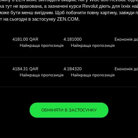
ізнайтеся, скільки 
з ZEN.CO
Перегляньте курси валют вищ
скільки ви заощадите з
:
1000 EUR
Отримуєте:
Курс валю
4198.68 QAR
4.19868