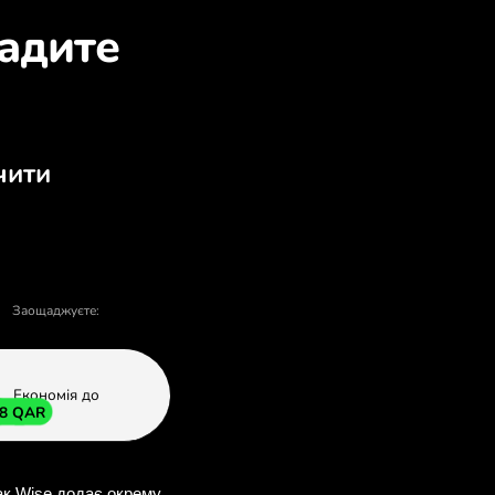
о обміняти EUR на QAR
та продажу - є багато причин обрати ZE
У