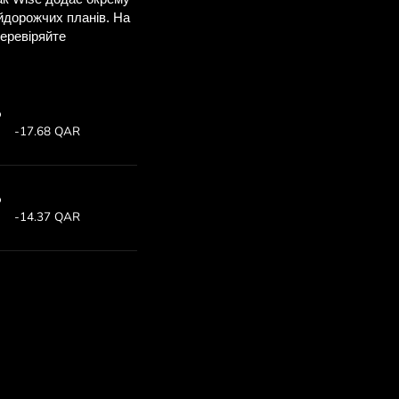
ви заощадите
M
е, щоб побачити
 ZEN.COM.
т:
Заощаджуєте:
7
Економія до