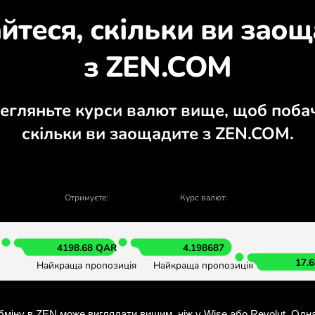
ізнайтеся, чому варт
лькулятор, актуальні графіки купівлі 
ОБМІНЯТИ У ЗАСТОСУНК