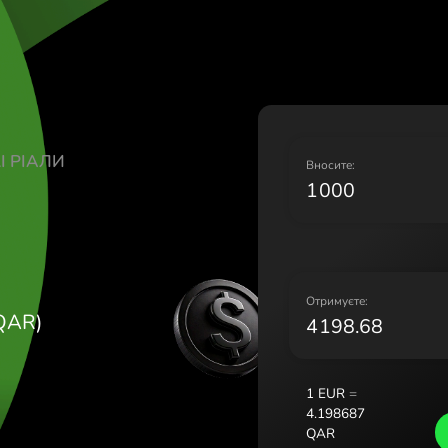
Lietuva (Li
Magyarors
Malta (Eng
Nederland 
Norge (No
Polska (Pol
АТАРСЬКІ РІАЛИ
Portugal (
В
R
România (
Slovensko 
Sverige (S
Україна (У
О