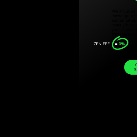
 (EUR / QAR)
Türkiye (Tü
EN.COM.
Singapore 
United Kin
Internation