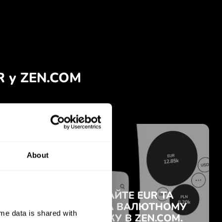
About
e data is shared with 