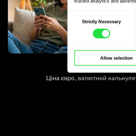
trusted analytics and advertis
Consent
Strictly Necessary
Selection
Allow selection
БЕЗ КОМІСІЙ
ЗА ОБМІН
У ВИХІДНІ.
Уже на старті отримуєте
БЕЗ КОМІСІЙ
безкоштовний доступ до плану
Pro - обмінюйте валюти 24/7
ЗА ОБМІН
за вигідними курсами, без
У ВИХІДНІ.
прихованих комісій.