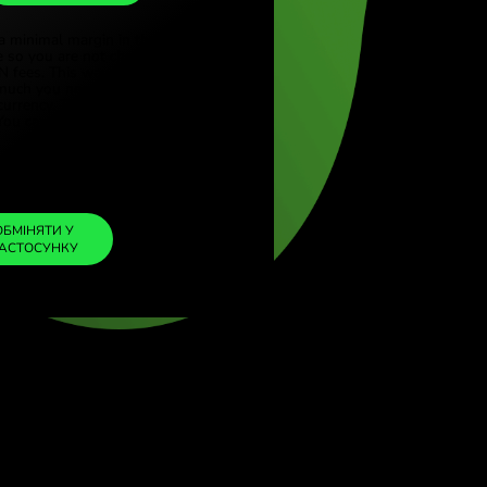
QAR
rkçe)
(English)
1
EUR
=
gdom (English)
4.198687
al (English)
QAR
We included a minimal margin in the
exchange rate so you are not charged any
additional ZEN fees. This way, you know
exactly how much you need to exchange into
your chosen currency. The margin is fixed and
transparent. You can check it in the pricing
doc.
ZEN FEE
=
0%
ОБМІНЯТИ У
ЗАСТОСУНКУ