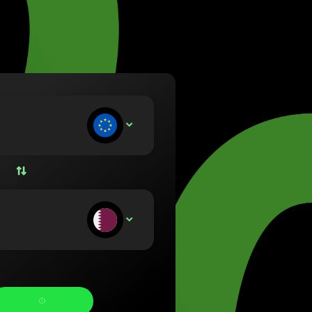
etuvių)
zág (Magyar)
lish)
(Nederlands)
rsk bokmål)
ski)
Português)
носите:
EUR
Română)
(Slovenčina)
venska)
країнська)
тримуєте: