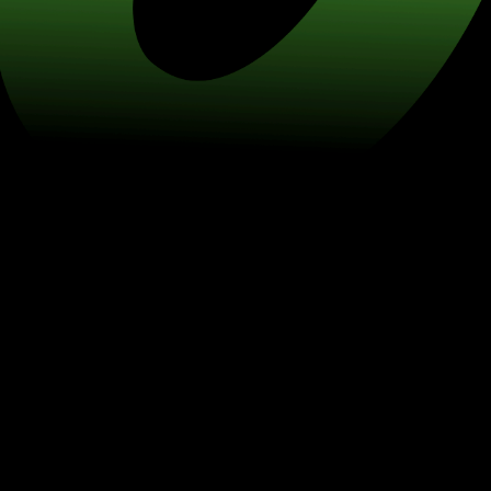
Обміняйте євро на катарські ріали.
Заощаджуйте на обміні валют із Z