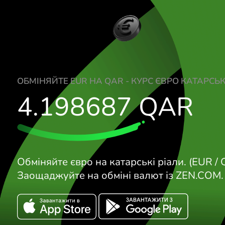
ОБМІНЯЙТЕ EUR НА QAR - КУРС ЄВРО К
4.198687
QA