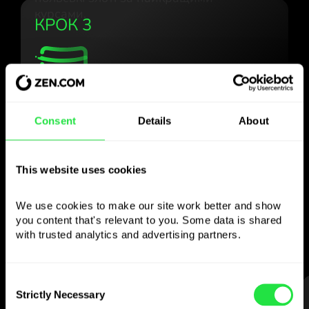
курсами.
КРОК 3
Користуйтесь
Consent
Details
About
обраною валютою
так, як Вам зручно
This website uses cookies
Надсилайте гроші за кордон,
We use cookies to make our site work better and show 
знімайте з банкоматів без
you content that's relevant to you. Some data is shared 
комісії, платіть мультивалютною карткою
with trusted analytics and advertising partners. 
— просто та без стресу.
Consent
Strictly Necessary
КРОК 1
Selection