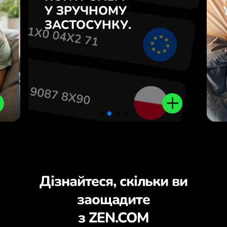
у
У ЗРУЧНОМУ
і навпаки одним кліком у
7
застосунку ZEN.COM.
ЗАСТОСУНКУ.
з
.
Дізнайтеся, скільки ви
заощадите
з ZEN.COM