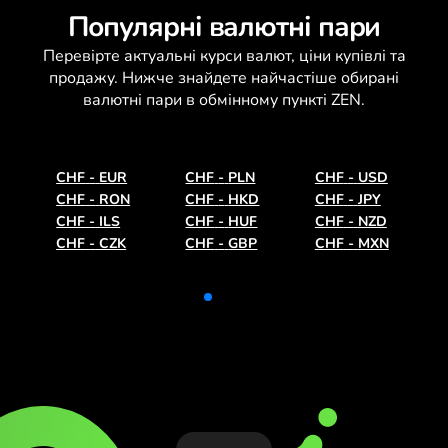
Популярні валютні пари
Перевірте актуальні
курси валют
, ціни купівлі та
продажу. Нижче знайдете найчастіше обирані
валютні пари в обмінному пункті ZEN.
CHF
-
EUR
CHF
-
PLN
CHF
-
USD
CHF
-
RON
CHF
-
HKD
CHF
-
JPY
CHF
-
ILS
CHF
-
HUF
CHF
-
NZD
CHF
-
CZK
CHF
-
GBP
CHF
-
MXN