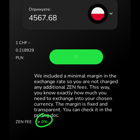
Portugal (Português)
Отримуєте:
PLN
România (Română)
Slovensko (Slovenčina)
Sverige (Svenska)
1
CHF
=
0.218929
Україна (Українська)
PLN
Türkiye (Türkçe)
We included a minimal margin in the
Singapore (English)
exchange rate so you are not charged
any additional ZEN fees. This way,
United Kingdom (English)
you know exactly how much you
need to exchange into your chosen
International (English)
currency. The margin is fixed and
transparent. You can check it in the
pricing doc.
ZEN FEE
=
0%