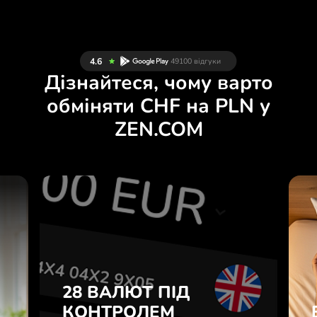
Дізнайтеся, чому варто
обміняти CHF на PLN у
ZEN.COM
Й
28 ВАЛЮТ ПІД
Н
КОНТРОЛЕМ
.
У ЗРУЧНОМУ
ЗАСТОСУНКУ.
28 ВАЛЮТ ПІД
е
о
КОНТРОЛЕМ
Купуйте CHF, продавайте PLN