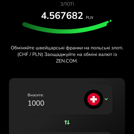
ЗЛОТІ
España (Español)
4.567682
PLN
France (Français)
Ireland (English)
Italia (Italiano)
Обміняйте швейцарські франки на польські злоті.
Κύπρος (Ελληνικά)
(CHF / PLN) Заощаджуйте на обміні валют із
ZEN.COM.
Lietuva (Lietuvių)
Magyarország (Magyar)
Malta (English)
Вносите:
CHF
Nederland (Nederlands)
Norge (Norsk bokmål)
Polska (Polski)