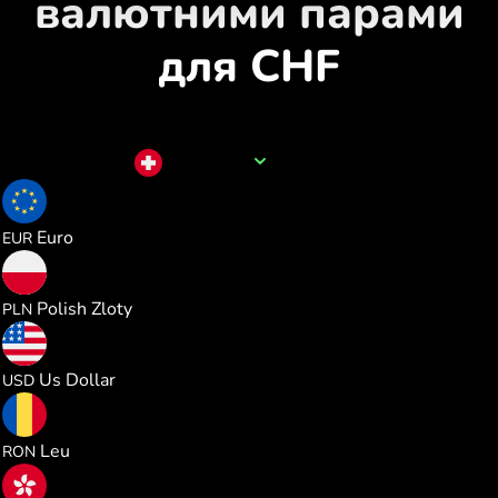
валютними парами
для CHF
Назва валюти
CHF
1.063036
Euro
EUR
4.567682
Polish Zloty
PLN
1.228551
Us Dollar
USD
5.573076
Leu
RON
9.651384