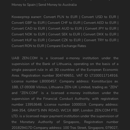
Money to Spain
|
Send Money to Australia
Конвертер валют:
Convert PLN to EUR
|
Convert USD to EUR
|
Convert GBP to EUR
|
Convert CHF to EUR
|
Convert AED to EUR
|
Convert CAD to EUR
|
Convert AUD to EUR
|
Convert JPY to EUR
|
Convert NOK to EUR
|
Convert SEK to EUR
|
Convert DKK to EUR
|
Convert HUF to EUR
|
Convert CZK to EUR
|
Convert TRY to EUR
|
Convert RON to EUR
|
Compare Exchange Rates
UAB ZEN.COM is a licensed e-money institution under the
supervision of the Bank of Lithuania, operating on the basis of a
single passport rule in all 30 countries of the European Economic
Area. Registration number 304749651, VAT ID LT100011714916.
License number LB000457. Company address: Konstitucijos av.
18B, LT-09308 Vilnius, Lithuania ZEN-UK Limited, trading as “ZEN”
and “ZEN.COM” is a licensed e-money institution under the
supervision of the Financial Conduct Authority, with registration
number 13953648. License number 1000019. Company address:
344-354, GRAY’S INN ROAD, WC1X 8BP, London ZEN.COM PTE.
LTD. is a licensed major payment institution under the supervision of
the Monetary Authority of Singapore,. Registration number
201829417D Company address: 100 Tras Street, Singapore, 079027,