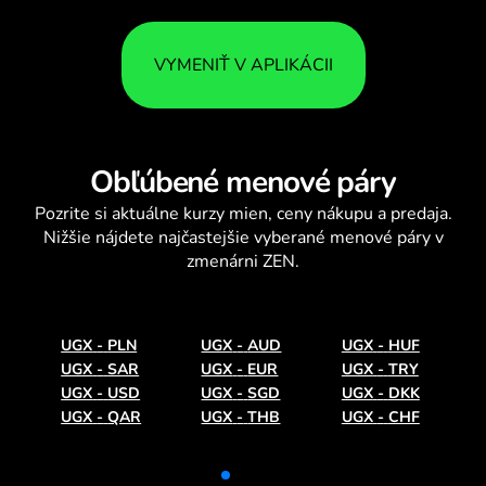
VYMENIŤ V APLIKÁCII
Obľúbené menové páry
Pozrite si aktuálne
kurzy mien
, ceny nákupu a predaja.
Nižšie nájdete najčastejšie vyberané menové páry v
zmenárni ZEN.
UGX
-
PLN
UGX
-
AUD
UGX
-
HUF
UGX
-
SAR
UGX
-
EUR
UGX
-
TRY
UGX
-
USD
UGX
-
SGD
UGX
-
DKK
UGX
-
QAR
UGX
-
THB
UGX
-
CHF