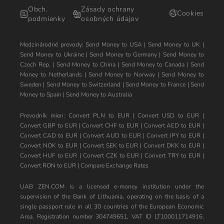
Obch.
Zásady ochrany
Cookies
podmienky
osobných údajov
Medzinárodné prevody:
Send Money to USA
|
Send Money to UK
|
Send Money to Ukraine
|
Send Money to Germany
|
Send Money to
Czech Rep.
|
Send Money to China
|
Send Money to Canada
|
Send
Money to Netherlands
|
Send Money to Norway
|
Send Money to
Sweden
|
Send Money to Switzerland
|
Send Money to France
|
Send
Money to Spain
|
Send Money to Australia
Prevodník mien:
Convert PLN to EUR
|
Convert USD to EUR
|
Convert GBP to EUR
|
Convert CHF to EUR
|
Convert AED to EUR
|
Convert CAD to EUR
|
Convert AUD to EUR
|
Convert JPY to EUR
|
Convert NOK to EUR
|
Convert SEK to EUR
|
Convert DKK to EUR
|
Convert HUF to EUR
|
Convert CZK to EUR
|
Convert TRY to EUR
|
Convert RON to EUR
|
Compare Exchange Rates
UAB ZEN.COM is a licensed e-money institution under the
supervision of the Bank of Lithuania, operating on the basis of a
single passport rule in all 30 countries of the European Economic
Area. Registration number 304749651, VAT ID LT100011714916.