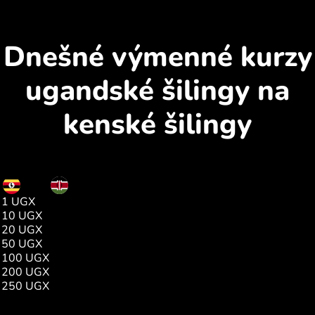
Dnešné výmenné kurzy
ugandské šilingy na
kenské šilingy
UGX
KES
1 UGX
0.03
10 UGX
0.34
20 UGX
0.68
50 UGX
1.70
100 UGX
3.41
200 UGX
6.83
250 UGX
8.54