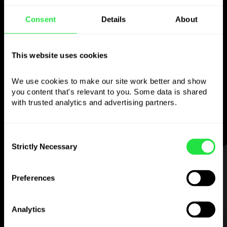
Použite zvolenú menu
Consent
Details
About
ako chcete
This website uses cookies
Posielajte peniaze do zahraničia,
vyberajte z bankomatov bez
We use cookies to make our site work better and show 
you content that's relevant to you. Some data is shared 
provízie, plaťte viacmenovou kartou
with trusted analytics and advertising partners. 
— jednoducho a bez stresu.
Consent
Strictly Necessary
Selection
KROK 1
Preferences
Analytics