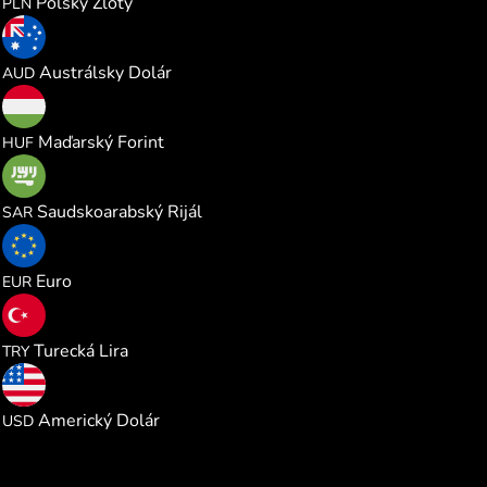
Poľský Zlotý
PLN
0.000375
Austrálsky Dolár
AUD
0.082687
Maďarský Forint
HUF
0.000991
Saudskoarabský Rijál
SAR
0.000229
Euro
EUR
0.012570
Turecká Lira
TRY
0.000264
Americký Dolár
USD