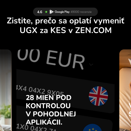
Zistite, prečo sa oplatí vymeniť
UGX za KES v ZEN.COM
Y
28 MIEN POD
U
KONTROLOU
.
V POHODLNEJ
APLIKÁCII.
28 MIEN POD
e
e
KONTROLOU
Kupujte UGX, predávajte KES a
7
V POHODLNEJ
naopak jedným kliknutím v
z
aplikácii ZEN.COM.
APLIKÁCII.
.