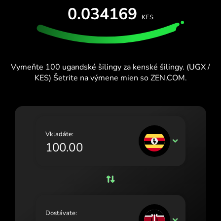
OTESTUJTE SI TO ZADARMO
0.034169
España (Español)
KES
Karty a plány
Vývojári
France (Français)
CENTRUM POMOCI
Ireland (English)
Vymeňte 100 ugandské šilingy za kenské šilingy. (UGX /
Italia (Italiano)
KES) Šetrite na výmene mien so ZEN.COM.
Κύπρος (Ελληνικά)
Lietuva (Lietuvių)
Magyarország (Magyar)
Vkladáte:
UGX
Malta (English)
Nederland (Nederlands)
Norge (Norsk bokmål)
Polska (Polski)
Dostávate:
KES