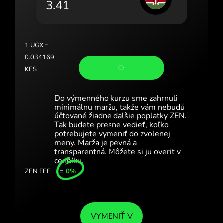
Portugal (Português)
România (Română)
Slovensko (Slovenčina)
1
UGX
=
0.034169
Sverige (Svenska)
KES
Україна (Українська)
Do výmenného kurzu sme zahrnuli
Türkiye (Türkçe)
minimálnu maržu, takže vám nebudú
účtované žiadne ďalšie poplatky ZEN.
Tak budete presne vedieť, koľko
Singapore (English)
potrebujete vymeniť do zvolenej
meny. Marža je pevná a
United Kingdom (English)
transparentná. Môžete si ju overiť v
cenníku.
International (English)
ZEN FEE
=
0%
VYMENIŤ V