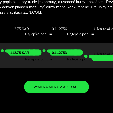
Pozrite sa, koľko 
so ZEN.C
Skontrolujte si vyššie uveden
a pozrite sa, koľko ušetríte
000 THB
Prijať:
Výmenný ku
112.72 SAR
0.112725
Najlepšia ponuka
Najlepš