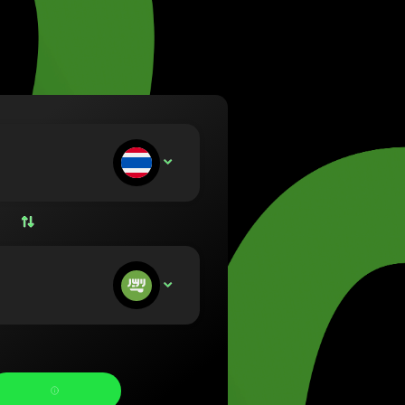
a (Lietuvių)
rország (Magyar)
 (English)
land (Nederlands)
 (Norsk bokmål)
a (Polski)
gal (Português)
kladáte:
THB
ia (Română)
nsko (Slovenčina)
ge (Svenska)
на (Українська)
ostávate: