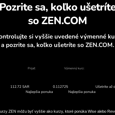
Zistite, prečo sa opl
alkulátor, aktuálne grafy nákupu a predaj
VYMENIŤ V APLIKÁCII