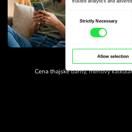
trusted analytics and advertis
Consent
Strictly Necessary
Selection
ŽIADNE POPLATKY
Allow selection
ZA VÝMENU
CEZ VÍKENDY.
Hneď na začiatku získavate
ŽIADNE POPLATKY
bezplatný prístup k tarife
Pro - vymieňajte meny 24/7
ZA VÝMENU
za výhodné kurzy, bez
CEZ VÍKENDY.
skrytých poplatkov.