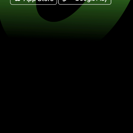
Vymeňte thajské bahty za saudskoarab
SAR) Šetrite na výmene mien so ZEN