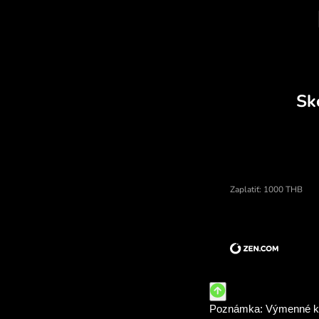
Cena thajské bahty, menový k