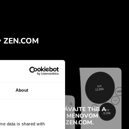
About
e data is shared with 