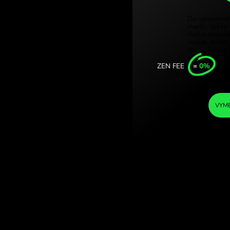
Türkiy
ské rialy. (THB /
Singa
.COM.
Unite
Intern