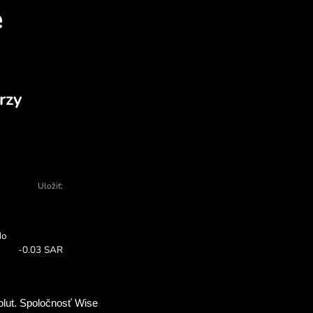
atí vymeniť THB za SAR 
a - existuje veľa dôvodov, prečo si vybr