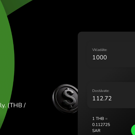
Lietuv
Magya
Malta
Neder
Norge
Polsk
AHTY
Portu
V
Român
Slove
Sveri
Украї
D