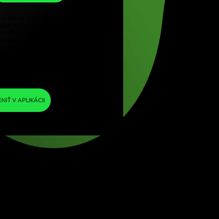
SAR
e (Türkçe)
pore (English)
1
THB
=
d Kingdom (English)
0.112725
ational (English)
SAR
Do výmenného kurzu sme zahrnuli minimálnu
maržu, takže vám nebudú účtované žiadne
ďalšie poplatky ZEN. Tak budete presne
vedieť, koľko potrebujete vymeniť do zvolenej
meny. Marža je pevná a transparentná. Môžete
si ju overiť v cenníku.
ZEN FEE
=
0%
VYMENIŤ V APLIKÁCII