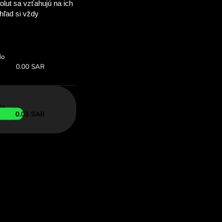
ušetríte
OM
é výmenné kurzy
 so ZEN.COM.
rz:
Uložiť:
Ušetrite až do
ia ponuka
-0.03 SAR