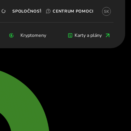
OTESTUJTE SI TO ZADARMO
OKX
OTVORIŤ ÚČET
SPOLOČNOSŤ
CENTRUM POMOCI
SK
(Slovenčina)
рия (Български)
 (Čeština)
Kryptomeny
Kryptomeny
Blog
Vývojári
Karty a plány
rk (Dansk)
chland (Deutsch)
α (Ελληνικά)
a (Español)
e (Français)
d (English)
(Italiano)
ς (Ελληνικά)