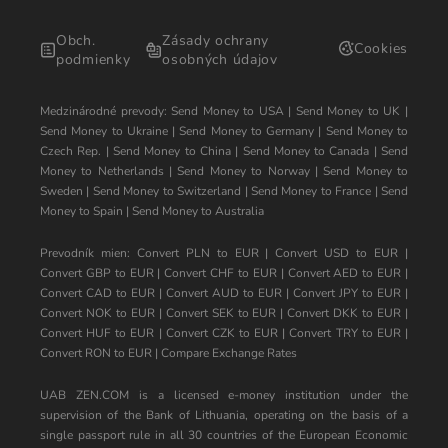
Obch.
Zásady ochrany
Cookies
podmienky
osobných údajov
Medzinárodné prevody:
Send Money to USA
|
Send Money to UK
|
Send Money to Ukraine
|
Send Money to Germany
|
Send Money to
Czech Rep.
|
Send Money to China
|
Send Money to Canada
|
Send
Money to Netherlands
|
Send Money to Norway
|
Send Money to
Sweden
|
Send Money to Switzerland
|
Send Money to France
|
Send
Money to Spain
|
Send Money to Australia
Prevodník mien:
Convert PLN to EUR
|
Convert USD to EUR
|
Convert GBP to EUR
|
Convert CHF to EUR
|
Convert AED to EUR
|
Convert CAD to EUR
|
Convert AUD to EUR
|
Convert JPY to EUR
|
Convert NOK to EUR
|
Convert SEK to EUR
|
Convert DKK to EUR
|
Convert HUF to EUR
|
Convert CZK to EUR
|
Convert TRY to EUR
|
Convert RON to EUR
|
Compare Exchange Rates
UAB ZEN.COM is a licensed e-money institution under the
supervision of the Bank of Lithuania, operating on the basis of a
single passport rule in all 30 countries of the European Economic