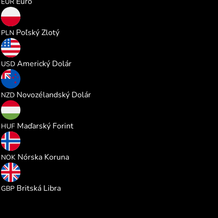
Euro
EUR
2.621576
Poľský Zlotý
PLN
0.705640
Americký Dolár
USD
1.197217
Novozélandský Dolár
NZD
221.37031
Maďarský Forint
HUF
6.708946
Nórska Koruna
NOK
0.523045
Britská Libra
GBP