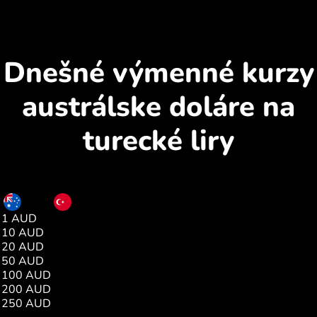
Dnešné výmenné kurzy
austrálske doláre na
turecké liry
AUD
TRY
1 AUD
33.58
10 AUD
335.89
20 AUD
671.79
50 AUD
1679.49
100 AUD
3358.98
200 AUD
6717.96
250 AUD
8397.46