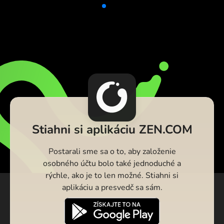
Stiahni si aplikáciu ZEN.COM
Postarali sme sa o to, aby založenie
osobného účtu bolo také jednoduché a
rýchle, ako je to len možné. Stiahni si
aplikáciu a presvedč sa sám.