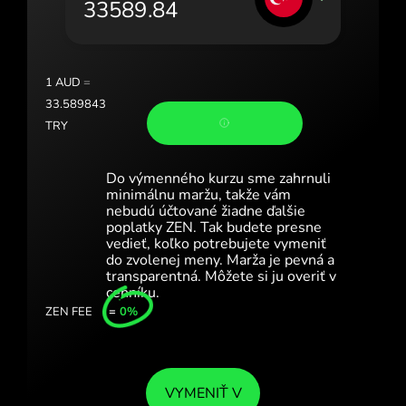
Portugal (Português)
România (Română)
Slovensko (Slovenčina)
1
AUD
=
33.589843
Sverige (Svenska)
TRY
Україна (Українська)
Do výmenného kurzu sme zahrnuli
Türkiye (Türkçe)
minimálnu maržu, takže vám
nebudú účtované žiadne ďalšie
poplatky ZEN. Tak budete presne
Singapore (English)
vedieť, koľko potrebujete vymeniť
do zvolenej meny. Marža je pevná a
United Kingdom (English)
transparentná. Môžete si ju overiť v
cenníku.
International (English)
ZEN FEE
=
0%
VYMENIŤ V