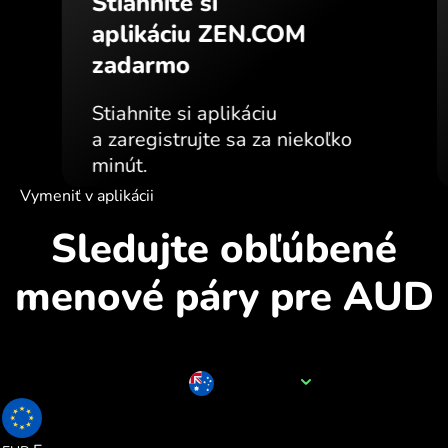
Stiahnite si
aplikáciu ZEN.COM
zadarmo
Stiahnite si aplikáciu
a zaregistrujte sa za niekoľko
minút.
Vymeniť v aplikácii
Sledujte obľúbené
menové páry pre AUD
Názov meny
AUD
0.610415