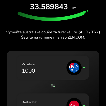
OTESTUJTE SI TO ZADARMO
33.589843
España (Español)
TRY
Karty a plány
Vývojári
France (Français)
CENTRUM POMOCI
Ireland (English)
Vymeňte austrálske doláre za turecké liry. (AUD / TRY)
Italia (Italiano)
Šetrite na výmene mien so ZEN.COM.
Κύπρος (Ελληνικά)
Lietuva (Lietuvių)
Magyarország (Magyar)
Vkladáte:
AUD
Malta (English)
Nederland (Nederlands)
Norge (Norsk bokmål)
Polska (Polski)
Dostávate:
TRY