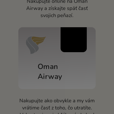
Nakupujte online na Oman
OTESTUJTE SI TO ZADARMO
España (Español)
Airway a získajte späť časť
Karty a plány
Vývojári
svojich peňazí.
France (Français)
CENTRUM POMOCI
Ireland (English)
Italia (Italiano)
0.7%
Κύπρος (Ελληνικά)
Lietuva (Lietuvių)
Oman
Magyarország (Magyar)
Airway
Malta (English)
Nederland (Nederlands)
Norge (Norsk bokmål)
Nakupujte ako obvykle a my vám
vrátime časť z toho, čo utratíte.
Polska (Polski)