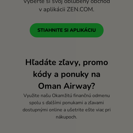
Vyberte si svoj obľúbený obchod
Portugal (Português)
v aplikácii ZEN.COM.
România (Română)
Slovensko (Slovenčina)
STIAHNITE SI APLIKÁCIU
Sverige (Svenska)
Україна (Українська)
Hľadáte zľavy, promo
Türkiye (Türkçe)
kódy a ponuky na
Singapore (English)
Oman Airway?
United Kingdom (English)
Využite našu Okamžitú finančnú odmenu
International (English)
spolu s ďalšími ponukami a zľavami
dostupnými online a ušetrite ešte viac pri
nákupoch.