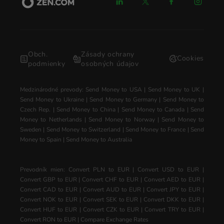
Obch.
Zásady ochrany
Cookies
podmienky
osobných údajov
Medzinárodné prevody:
Send Money to USA
|
Send Money to UK
|
Send Money to Ukraine
|
Send Money to Germany
|
Send Money to
Czech Rep.
|
Send Money to China
|
Send Money to Canada
|
Send
Money to Netherlands
|
Send Money to Norway
|
Send Money to
Sweden
|
Send Money to Switzerland
|
Send Money to France
|
Send
Money to Spain
|
Send Money to Australia
Prevodník mien:
Convert PLN to EUR
|
Convert USD to EUR
|
Convert GBP to EUR
|
Convert CHF to EUR
|
Convert AED to EUR
|
Convert CAD to EUR
|
Convert AUD to EUR
|
Convert JPY to EUR
|
Convert NOK to EUR
|
Convert SEK to EUR
|
Convert DKK to EUR
|
Convert HUF to EUR
|
Convert CZK to EUR
|
Convert TRY to EUR
|
Convert RON to EUR
|
Compare Exchange Rates