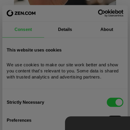
Žiadne poplatky
Consent
Details
About
Žiadne provízie ani skryté poplatky. Celá
This website uses cookies
suma finančnej odmeny ide priamo k vám.
We use cookies to make our site work better and show 
you content that's relevant to you. Some data is shared 
with trusted analytics and advertising partners. 
Consent
Strictly Necessary
Selection
Preferences