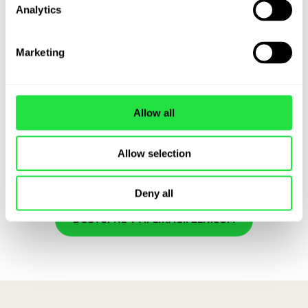
Analytics
Marketing
Zľavy a akcie
Allow all
Využite ZEN Okamžitú finančnú odmenu
spolu s akciami a zľavovými kódmi – a
získajte z každého nákupu viac.
Allow selection
Deny all
DOSTUPNÉ V APLIKÁCII ZEN.COM