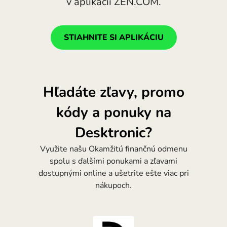
v aplikácii ZEN.COM.
Portugal (Português)
România (Română)
STIAHNITE SI APLIKÁCIU
Slovensko (Slovenčina)
Sverige (Svenska)
Україна (Українська)
Hľadáte zľavy, promo
Türkiye (Türkçe)
kódy a ponuky na
Singapore (English)
Desktronic?
United Kingdom (English)
Využite našu Okamžitú finančnú odmenu
spolu s ďalšími ponukami a zľavami
International (English)
dostupnými online a ušetrite ešte viac pri
nákupoch.