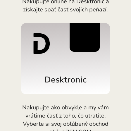
Nakupujte online na Desktronic a
OTESTUJTE SI TO ZADARMO
España (Español)
získajte späť časť svojich peňazí.
Karty a plány
Vývojári
France (Français)
CENTRUM POMOCI
Ireland (English)
3%
Italia (Italiano)
Κύπρος (Ελληνικά)
Lietuva (Lietuvių)
Magyarország (Magyar)
Desktronic
Malta (English)
Nederland (Nederlands)
Nakupujte ako obvykle a my vám
Norge (Norsk bokmål)
vrátime časť z toho, čo utratíte.
Vyberte si svoj obľúbený obchod
Polska (Polski)