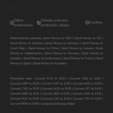
Obch.
Zásady ochrany
Cookies
podmienky
osobných údajov
Medzinárodné prevody:
Send Money to USA
|
Send Money to UK
|
Send Money to Ukraine
|
Send Money to Germany
|
Send Money to
Czech Rep.
|
Send Money to China
|
Send Money to Canada
|
Send
Money to Netherlands
|
Send Money to Norway
|
Send Money to
Sweden
|
Send Money to Switzerland
|
Send Money to France
|
Send
Money to Spain
|
Send Money to Australia
Prevodník mien:
Convert PLN to EUR
|
Convert USD to EUR
|
Convert GBP to EUR
|
Convert CHF to EUR
|
Convert AED to EUR
|
Convert CAD to EUR
|
Convert AUD to EUR
|
Convert JPY to EUR
|
Convert NOK to EUR
|
Convert SEK to EUR
|
Convert DKK to EUR
|
Convert HUF to EUR
|
Convert CZK to EUR
|
Convert TRY to EUR
|
Convert RON to EUR
|
Compare Exchange Rates