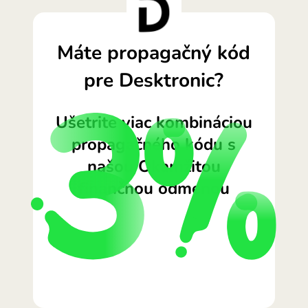
Máte propagačný kód
pre Desktronic?
Ušetrite viac kombináciou
propagačného kódu s
našou Okamžitou
finančnou odmenou