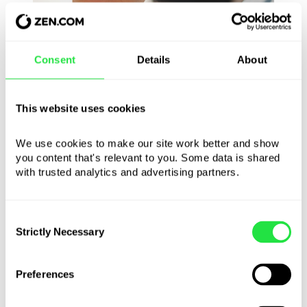
Žiadne poplatky
Consent
Details
About
Žiadne provízie ani skryté poplatky. Celá
suma finančnej odmeny ide priamo k vám.
This website uses cookies
We use cookies to make our site work better and show 
you content that's relevant to you. Some data is shared 
with trusted analytics and advertising partners. 
Consent
Strictly Necessary
Selection
Preferences