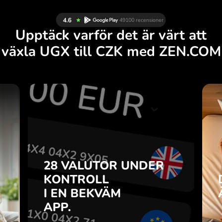
Upptäck varför det är värt att
växla UGX till CZK med ZEN.COM
R
28 VALUTOR UNDER
R
KONTROLL
.
I EN BEKVÄM
APP.
28 VALUTOR UNDER
u
o-
KONTROLL
Köp UGX, sälj CZK och tvärtom
r
I EN BEKVÄM
med ett klick i ZEN.COM-appen.
7
APP.
n