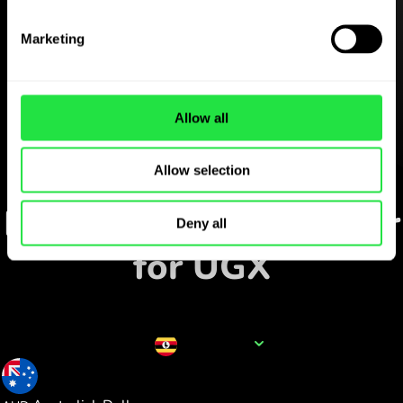
Ladda ner
ZEN.COM-appen gratis
Marketing
Ladda ner appen
och registrera dig på några
minuter.
Allow all
Allow selection
Växla i appen
Följ populära valutapar
Deny all
för UGX
Valutanamn
UGX
0.000376