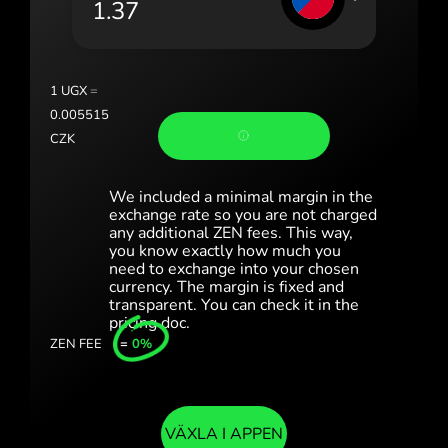
Portugal (Português)
România (Română)
Slovensko (Slovenčina)
1
UGX
=
0.005515
Sverige (Svenska)
CZK
Україна (Українська)
We included a minimal margin in the
Türkiye (Türkçe)
exchange rate so you are not charged
any additional ZEN fees. This way,
you know exactly how much you
Singapore (English)
need to exchange into your chosen
currency. The margin is fixed and
United Kingdom (English)
transparent. You can check it in the
pricing doc.
International (English)
ZEN FEE
=
0%
VÄXLA I APPEN