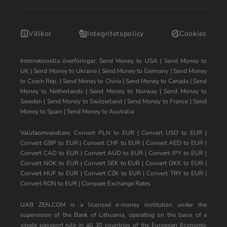
Villkor
Integritetspolicy
Cookies
Internationella överföringar:
Send Money to USA
|
Send Money to
UK
|
Send Money to Ukraine
|
Send Money to Germany
|
Send Money
to Czech Rep.
|
Send Money to China
|
Send Money to Canada
|
Send
Money to Netherlands
|
Send Money to Norway
|
Send Money to
Sweden
|
Send Money to Switzerland
|
Send Money to France
|
Send
Money to Spain
|
Send Money to Australia
Valutaomvandlare:
Convert PLN to EUR
|
Convert USD to EUR
|
Convert GBP to EUR
|
Convert CHF to EUR
|
Convert AED to EUR
|
Convert CAD to EUR
|
Convert AUD to EUR
|
Convert JPY to EUR
|
Convert NOK to EUR
|
Convert SEK to EUR
|
Convert DKK to EUR
|
Convert HUF to EUR
|
Convert CZK to EUR
|
Convert TRY to EUR
|
Convert RON to EUR
|
Compare Exchange Rates
UAB ZEN.COM is a licensed e-money institution under the
supervision of the Bank of Lithuania, operating on the basis of a
single passport rule in all 30 countries of the European Economic