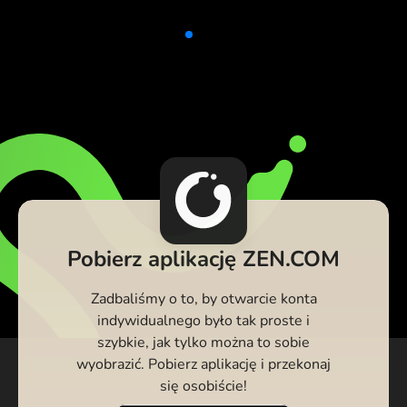
Pobierz aplikację ZEN.COM
Zadbaliśmy o to, by otwarcie konta
indywidualnego było tak proste i
szybkie, jak tylko można to sobie
wyobrazić. Pobierz aplikację i przekonaj
się osobiście!