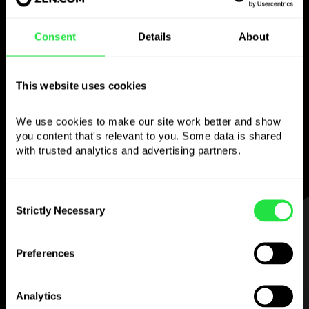
Använd den valda
Consent
Details
About
valutan
som du vill
This website uses cookies
We use cookies to make our site work better and show 
Skicka pengar utomlands,
you content that's relevant to you. Some data is shared 
ta ut från bankomater utan
with trusted analytics and advertising partners. 
provision, betala med flervalutakortet
— enkelt och stressfritt.
Consent
Strictly Necessary
Selection
STEG 1
Preferences
Analytics