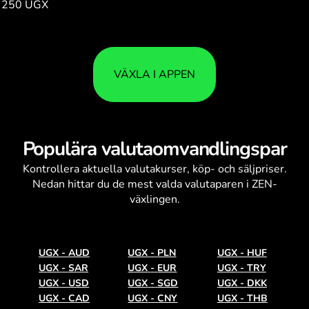
250 UGX
1.37
VÄXLA I APPEN
Populära valutaomvandlingspar
Kontrollera aktuella
valutakurser
, köp- och säljpriser.
Nedan hittar du de mest valda valutaparen i ZEN-
växlingen.
UGX
-
AUD
UGX
-
PLN
UGX
-
HUF
UGX
-
SAR
UGX
-
EUR
UGX
-
TRY
UGX
-
USD
UGX
-
SGD
UGX
-
DKK
UGX
-
CAD
UGX
-
CNY
UGX
-
THB