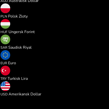
Australisk Dollar
AUD
0.000989
Polsk Zloty
PLN
0.082441
Ungersk Forint
HUF
0.000995
Saudisk Riyal
SAR
0.000229
Euro
EUR
0.012541
Turkisk Lira
TRY
0.000265
Amerikansk Dollar
USD