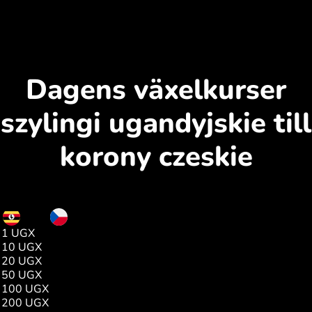
Dagens växelkurser
szylingi ugandyjskie till
korony czeskie
UGX
CZK
1 UGX
0.00
10 UGX
0.05
20 UGX
0.11
50 UGX
0.27
100 UGX
0.55
200 UGX
1.10