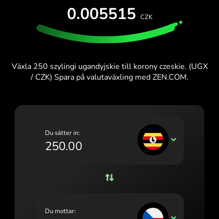
PROVA UTAN KOSTNAD
0.005515
España (Español)
CZK
Kort och abonnemang
Utvecklare
France (Français)
HJÄLPCENTER
Ireland (English)
Växla 250 szylingi ugandyjskie till korony czeskie. (UGX
Italia (Italiano)
/ CZK) Spara på valutaväxling med ZEN.COM.
Κύπρος (Ελληνικά)
Lietuva (Lietuvių)
Magyarország (Magyar)
Du sätter in:
UGX
Malta (English)
Nederland (Nederlands)
Norge (Norsk bokmål)
Polska (Polski)
Du mottar:
CZK