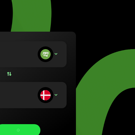
a (Lietuvių)
rország (Magyar)
(English)
and (Nederlands)
 (Norsk bokmål)
 (Polski)
al (Português)
u sätter in:
SAR
ia (Română)
sko (Slovenčina)
e (Svenska)
а (Українська)
u mottar: