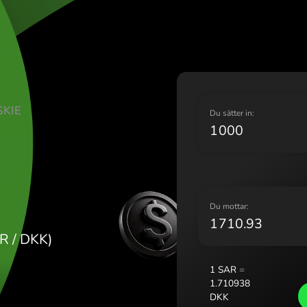
Lietuv
Magya
Malta 
Nederl
Norge
Polska
 SAUDYJSKIE
Portug
D
Român
Sloven
Sverig
Україн
D