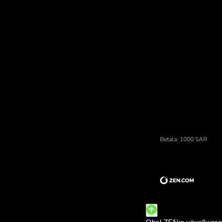
Upp
Pris på riale saudyjski