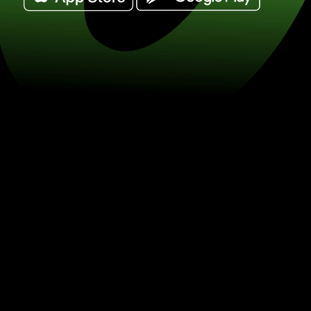
Växla riale saudyjskie till korony duń
Spara på valutaväxling med ZEN.COM