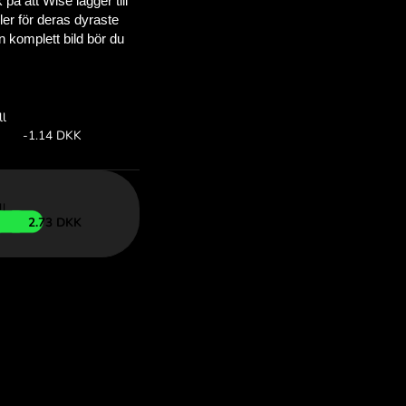
 sparar
OM
an för att
ed ZEN.COM.
:
Spara
Spara upp till