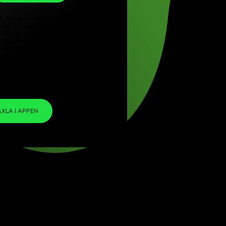
DKK
e (Türkçe)
ore (English)
1
SAR
=
 Kingdom (English)
1.710938
ational (English)
DKK
We included a minimal margin in the
exchange rate so you are not charged any
additional ZEN fees. This way, you know
exactly how much you need to exchange into
your chosen currency. The margin is fixed and
transparent. You can check it in the pricing
doc.
ZEN FEE
=
0%
VÄXLA I APPEN