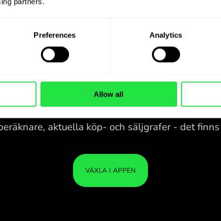
ing partners. 
Preferences
Analytics
Allow all
28 VALUTOR UNDER
KONTROLL
I EN BEKVÄM
APP.
be
28 VALUTOR UNDER
Köp SAR, sälj DKK och tvärtom
KONTROLL
DIN
med ett klick i ZEN.COM-appen.
I EN BEKVÄM
ÄR 
APP.