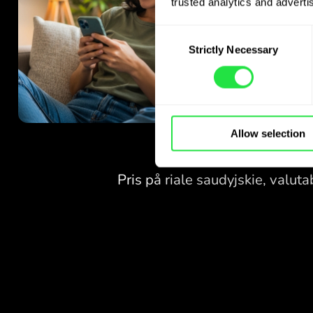
trusted analytics and advertis
Consent
Strictly Necessary
Selection
Allow selection
INGA AVGIFTER
FÖR VÄXLINGAR
PÅ HELGER.
Redan från start får du
INGA AVGIFTER
gratis tillgång till Pro-
abonnemanget - växla valutor
FÖR VÄXLINGAR
24/7
PÅ HELGER.
till förmånliga kurser, utan
dolda avgifter.