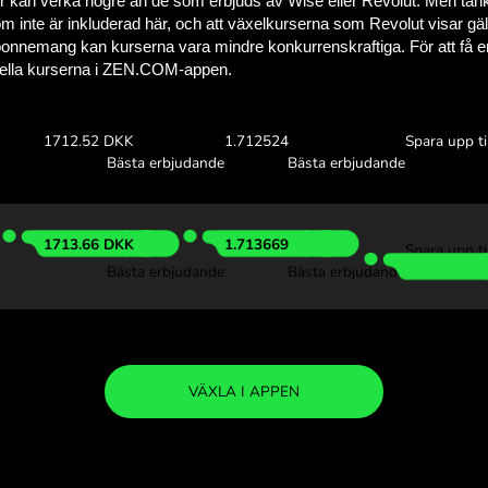
Se hur mycket du
med ZEN.C
Ta del av växelkurserna ov
se hur mycket du sparar m
00 SAR
Ta emot:
Växelkurs
1710.93 DKK
1.710938