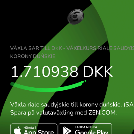
VÄXLA SAR TILL DKK - VÄXELKURS RIALE
KORONY DUŃSKIE
1.710938
DKK