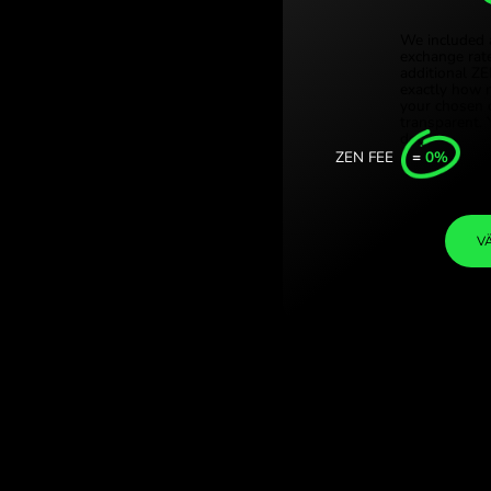
Türkiy
skie. (SAR / DKK)
Singap
.
United
Intern