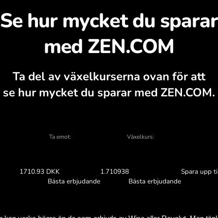
täck varför det är vär
e, valutaberäknare, aktuella köp- och sälj
VÄXLA I APPEN