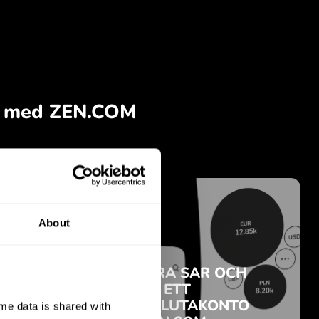
About
e data is shared with 