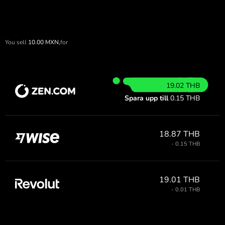
You sell
10.00
MXN,
for
19.02 THB
Spara upp till
0.15 THB
18.87 THB
- 0.15 THB
19.01 THB
- 0.01 THB