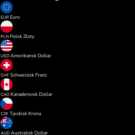
0.049836
Euro
EUR
0.214313
Polsk Zloty
PLN
0.057574
Amerikansk Dollar
USD
0.046428
Schweizisk Franc
CHF
0.080648
Kanadensisk Dollar
CAD
1.205410
Tjeckisk Krona
CZK
0.081620
Australisk Dollar
AUD