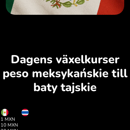
Dagens växelkurser
peso meksykańskie till
baty tajskie
MXN
THB
1 MXN
1.90
10 MXN
19.02