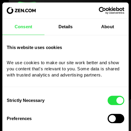
Använd den valda
Consent
Details
About
valutan
This website uses cookies
som du vill
We use cookies to make our site work better and show 
Skicka pengar utomlands,
you content that's relevant to you. Some data is shared 
ta ut från bankomater utan
with trusted analytics and advertising partners. 
provision, betala med flervalutakortet
— enkelt och stressfritt.
Consent
Strictly Necessary
Selection
STEG 1
Preferences