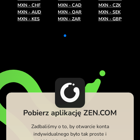
MXN
-
CHF
MXN
-
CAD
MXN
-
CZK
MXN
-
AUD
MXN
-
QAR
MXN
-
SEK
MXN
-
KES
MXN
-
ZAR
MXN
-
GBP
Pobierz aplikację ZEN.COM
Zadbaliśmy o to, by otwarcie konta
indywidualnego było tak proste i