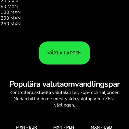
20 MXN
38.04
50 MXN
95.10
100 MXN
190.26
200 MXN
380.43
250 MXN
475.66
VÄXLA I APPEN
Populära valutaomvandlingspar
Kontrollera aktuella
valutakurser
, köp- och säljpriser.
Nedan hittar du de mest valda valutaparen i ZEN-
växlingen.
MXN
-
EUR
MXN
-
PLN
MXN
-
USD