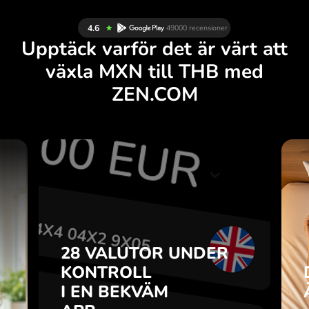
Upptäck varför det är värt att
växla MXN till THB med
ZEN.COM
R
28 VALUTOR UNDER
R
KONTROLL
.
I EN BEKVÄM
APP.
28 VALUTOR UNDER
u
o-
KONTROLL
Köp MXN, sälj THB och tvärtom
r
I EN BEKVÄM
med ett klick i ZEN.COM-appen.
7