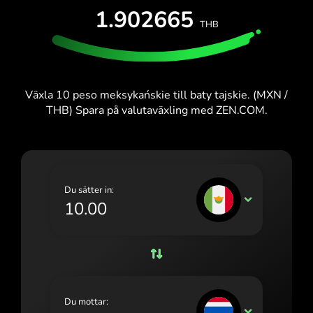
PROVA UTAN KOSTNAD
1.902665
España (Español)
THB
Kort och abonnemang
Utvecklare
France (Français)
HJÄLPCENTER
Ireland (English)
Växla 10 peso meksykańskie till baty tajskie. (MXN /
Italia (Italiano)
THB) Spara på valutaväxling med ZEN.COM.
Κύπρος (Ελληνικά)
Lietuva (Lietuvių)
Magyarország (Magyar)
Du sätter in:
MXN
Malta (English)
Nederland (Nederlands)
Norge (Norsk bokmål)
Polska (Polski)
Du mottar:
THB