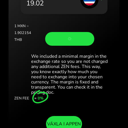
Portugal (Português)
România (Română)
Slovensko (Slovenčina)
1
MXN
=
1.902154
Sverige (Svenska)
THB
Україна (Українська)
We included a minimal margin in the
Türkiye (Türkçe)
exchange rate so you are not charged
any additional ZEN fees. This way,
you know exactly how much you
Singapore (English)
need to exchange into your chosen
currency. The margin is fixed and
United Kingdom (English)
transparent. You can check it in the
pricing doc.
International (English)
ZEN FEE
=
0%
VÄXLA I APPEN