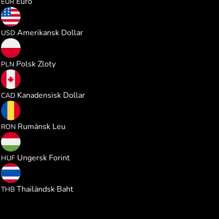
Euro
EUR
0.329956
Amerikansk Dollar
USD
1.228374
Polsk Zloty
PLN
0.461998
Kanadensisk Dollar
CAD
1.502153
Rumänsk Leu
RON
104.01635
Ungersk Forint
HUF
10.90503
Thailändsk Baht
THB