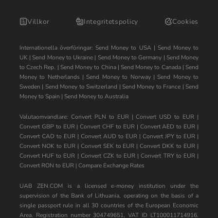
Villkor
Integritetspolicy
Cookies
Internationella överföringar:
Send Money to USA
|
Send Money to
UK
|
Send Money to Ukraine
|
Send Money to Germany
|
Send Money
to Czech Rep.
|
Send Money to China
|
Send Money to Canada
|
Send
Money to Netherlands
|
Send Money to Norway
|
Send Money to
Sweden
|
Send Money to Switzerland
|
Send Money to France
|
Send
Money to Spain
|
Send Money to Australia
Valutaomvandlare:
Convert PLN to EUR
|
Convert USD to EUR
|
Convert GBP to EUR
|
Convert CHF to EUR
|
Convert AED to EUR
|
Convert CAD to EUR
|
Convert AUD to EUR
|
Convert JPY to EUR
|
Convert NOK to EUR
|
Convert SEK to EUR
|
Convert DKK to EUR
|
Convert HUF to EUR
|
Convert CZK to EUR
|
Convert TRY to EUR
|
Convert RON to EUR
|
Compare Exchange Rates
UAB ZEN.COM is a licensed e-money institution under the
supervision of the Bank of Lithuania, operating on the basis of a
single passport rule in all 30 countries of the European Economic
Area. Registration number 304749651, VAT ID LT100011714916.