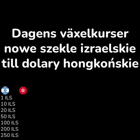
Dagens växelkurser
nowe szekle izraelskie
till dolary hongkońskie
ILS
HKD
1 ILS
2.58
10 ILS
25.86
20 ILS
51.73
50 ILS
129.33
100 ILS
258.66
200 ILS
517.30
250 ILS
646.63