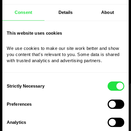
Använd den valda
Consent
Details
About
valutan
This website uses cookies
som du vill
We use cookies to make our site work better and show 
Skicka pengar utomlands,
you content that's relevant to you. Some data is shared 
ta ut från bankomater utan
with trusted analytics and advertising partners. 
provision, betala med flervalutakortet
— enkelt och stressfritt.
Consent
Strictly Necessary
Selection
STEG 1
Preferences
Analytics