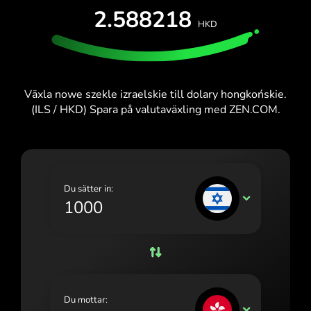
PROVA UTAN KOSTNAD
2.588218
España (Español)
HKD
Kort och abonnemang
Utvecklare
France (Français)
HJÄLPCENTER
Ireland (English)
Växla nowe szekle izraelskie till dolary hongkońskie.
Italia (Italiano)
(ILS / HKD) Spara på valutaväxling med ZEN.COM.
Κύπρος (Ελληνικά)
Lietuva (Lietuvių)
Magyarország (Magyar)
Du sätter in:
ILS
Malta (English)
Nederland (Nederlands)
Norge (Norsk bokmål)
Polska (Polski)
Du mottar:
HKD