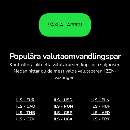
VÄXLA I APPEN
Populära valutaomvandlingspar
Kontrollera aktuella
valutakurser
, köp- och säljpriser.
Nedan hittar du de mest valda valutaparen i ZEN-
växlingen.
ILS
-
EUR
ILS
-
USD
ILS
-
PLN
ILS
-
CAD
ILS
-
RON
ILS
-
HUF
ILS
-
THB
ILS
-
GBP
ILS
-
AED
ILS
-
CZK
ILS
-
UGX
ILS
-
TRY