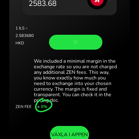
Portugal (Português)
România (Română)
Slovensko (Slovenčina)
1
ILS
=
2.583680
Sverige (Svenska)
HKD
Україна (Українська)
We included a minimal margin in the
Türkiye (Türkçe)
exchange rate so you are not charged
any additional ZEN fees. This way,
you know exactly how much you
Singapore (English)
need to exchange into your chosen
currency. The margin is fixed and
United Kingdom (English)
transparent. You can check it in the
pricing doc.
International (English)
ZEN FEE
=
0%
VÄXLA I APPEN