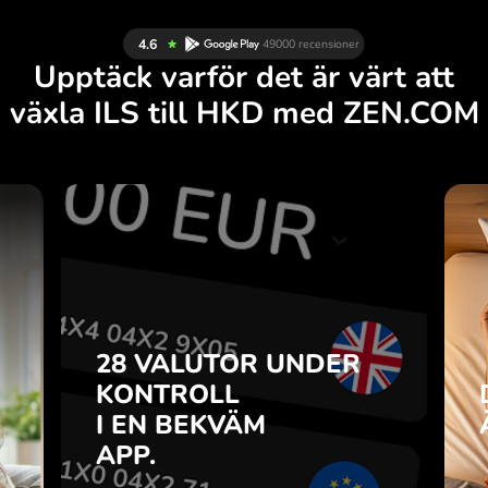
Upptäck varför det är värt att
växla ILS till HKD med ZEN.COM
R
28 VALUTOR UNDER
R
KONTROLL
.
I EN BEKVÄM
APP.
28 VALUTOR UNDER
u
o-
KONTROLL
Köp ILS, sälj HKD och tvärtom
r
I EN BEKVÄM
med ett klick i ZEN.COM-appen.
7
APP.
n