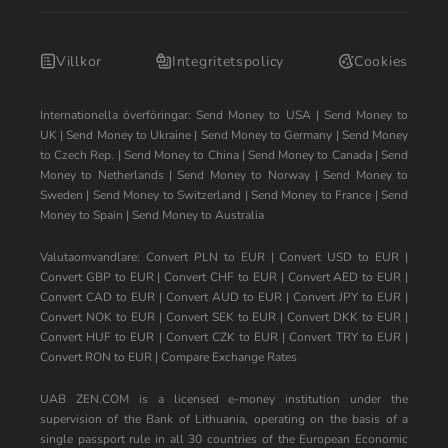
Villkor
Integritetspolicy
Cookies
Internationella överföringar:
Send Money to USA
|
Send Money to
UK
|
Send Money to Ukraine
|
Send Money to Germany
|
Send Money
to Czech Rep.
|
Send Money to China
|
Send Money to Canada
|
Send
Money to Netherlands
|
Send Money to Norway
|
Send Money to
Sweden
|
Send Money to Switzerland
|
Send Money to France
|
Send
Money to Spain
|
Send Money to Australia
Valutaomvandlare:
Convert PLN to EUR
|
Convert USD to EUR
|
Convert GBP to EUR
|
Convert CHF to EUR
|
Convert AED to EUR
|
Convert CAD to EUR
|
Convert AUD to EUR
|
Convert JPY to EUR
|
Convert NOK to EUR
|
Convert SEK to EUR
|
Convert DKK to EUR
|
Convert HUF to EUR
|
Convert CZK to EUR
|
Convert TRY to EUR
|
Convert RON to EUR
|
Compare Exchange Rates
UAB ZEN.COM is a licensed e-money institution under the
supervision of the Bank of Lithuania, operating on the basis of a
single passport rule in all 30 countries of the European Economic