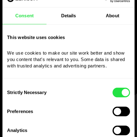
Consent
Details
About
Använd den valda
valutan
This website uses cookies
som du vill
We use cookies to make our site work better and show 
you content that's relevant to you. Some data is shared 
Skicka pengar utomlands,
with trusted analytics and advertising partners. 
ta ut från bankomater utan
provision, betala med flervalutakortet
— enkelt och stressfritt.
Consent
Strictly Necessary
Selection
STEG 1
Preferences
Analytics