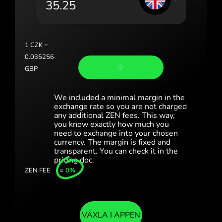
Portugal (Português)
România (Română)
Slovensko (Slovenčina)
1
CZK
=
0.035256
Sverige (Svenska)
GBP
Україна (Українська)
We included a minimal margin in the
Türkiye (Türkçe)
exchange rate so you are not charged
any additional ZEN fees. This way,
you know exactly how much you
Singapore (English)
need to exchange into your chosen
currency. The margin is fixed and
United Kingdom (English)
transparent. You can check it in the
pricing doc.
International (English)
ZEN FEE
=
0%
VÄXLA I APPEN