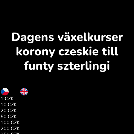
Dagens växelkurser
korony czeskie till
funty szterlingi
CZK
GBP
1 CZK
0.03
10 CZK
0.35
20 CZK
0.70
50 CZK
1.76
100 CZK
3.52
200 CZK
7.05