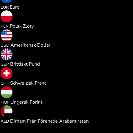
0.041124
Euro
EUR
0.176710
Polsk Zloty
PLN
0.047565
Amerikansk Dollar
USD
0.035256
Brittiskt Pund
GBP
0.038433
Schweizisk Franc
CHF
14.92916
Ungersk Forint
HUF
0.174680
Dirham Från Förenade Arabemiraten
AED