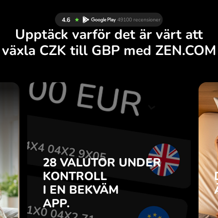
Upptäck varför det är värt att
växla CZK till GBP med ZEN.COM
R
28 VALUTOR UNDER
R
KONTROLL
.
I EN BEKVÄM
APP.
28 VALUTOR UNDER
u
o-
KONTROLL
Köp CZK, sälj GBP och tvärtom
r
I EN BEKVÄM
med ett klick i ZEN.COM-appen.
7
APP.
n