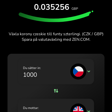
PROVA UTAN KOSTNAD
0.035256
España (Español)
GBP
Kort och abonnemang
Utvecklare
France (Français)
HJÄLPCENTER
Ireland (English)
Växla korony czeskie till funty szterlingi. (CZK / GBP)
Italia (Italiano)
Spara på valutaväxling med ZEN.COM.
Κύπρος (Ελληνικά)
Lietuva (Lietuvių)
Magyarország (Magyar)
Du sätter in:
CZK
Malta (English)
Nederland (Nederlands)
Norge (Norsk bokmål)
Polska (Polski)
Du mottar:
GBP