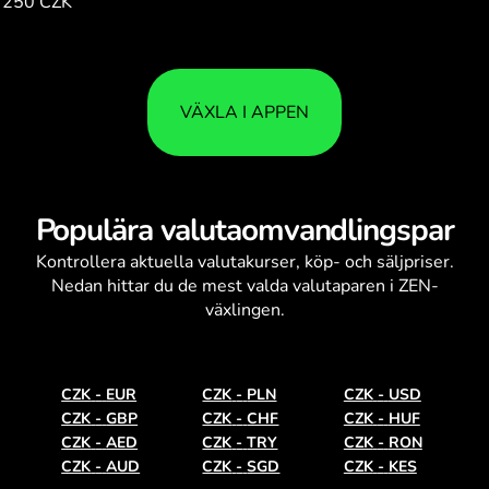
250 CZK
8.81
VÄXLA I APPEN
Populära valutaomvandlingspar
Kontrollera aktuella
valutakurser
, köp- och säljpriser.
Nedan hittar du de mest valda valutaparen i ZEN-
växlingen.
CZK
-
EUR
CZK
-
PLN
CZK
-
USD
CZK
-
GBP
CZK
-
CHF
CZK
-
HUF
CZK
-
AED
CZK
-
TRY
CZK
-
RON
CZK
-
AUD
CZK
-
SGD
CZK
-
KES