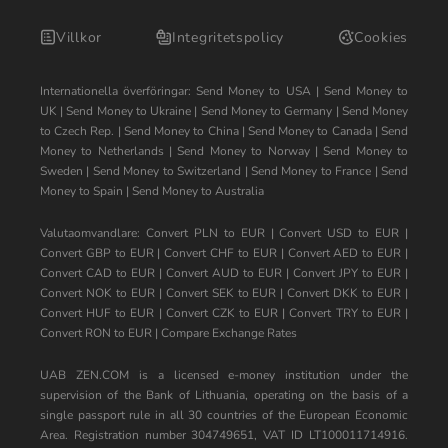
Villkor
Integritetspolicy
Cookies
Internationella överföringar:
Send Money to USA
|
Send Money to
UK
|
Send Money to Ukraine
|
Send Money to Germany
|
Send Money
to Czech Rep.
|
Send Money to China
|
Send Money to Canada
|
Send
Money to Netherlands
|
Send Money to Norway
|
Send Money to
Sweden
|
Send Money to Switzerland
|
Send Money to France
|
Send
Money to Spain
|
Send Money to Australia
Valutaomvandlare:
Convert PLN to EUR
|
Convert USD to EUR
|
Convert GBP to EUR
|
Convert CHF to EUR
|
Convert AED to EUR
|
Convert CAD to EUR
|
Convert AUD to EUR
|
Convert JPY to EUR
|
Convert NOK to EUR
|
Convert SEK to EUR
|
Convert DKK to EUR
|
Convert HUF to EUR
|
Convert CZK to EUR
|
Convert TRY to EUR
|
Convert RON to EUR
|
Compare Exchange Rates
UAB ZEN.COM is a licensed e-money institution under the
supervision of the Bank of Lithuania, operating on the basis of a
single passport rule in all 30 countries of the European Economic
Area. Registration number 304749651, VAT ID LT100011714916.