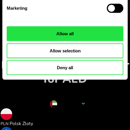
ZEN.COM-appen gratis
Marketing
Ladda ner appen
och registrera dig på några
minuter.
Allow all
Växla i appen
Allow selection
Följ populära valutapar
Deny all
för AED
Valutanamn
AED
1.006056
Polsk Zloty
PLN