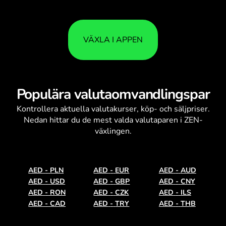
VÄXLA I APPEN
Populära valutaomvandlingspar
Kontrollera aktuella
valutakurser
, köp- och säljpriser.
Nedan hittar du de mest valda valutaparen i ZEN-
växlingen.
AED
-
PLN
AED
-
EUR
AED
-
AUD
AED
-
USD
AED
-
GBP
AED
-
CNY
AED
-
RON
AED
-
CZK
AED
-
ILS
AED
-
CAD
AED
-
TRY
AED
-
THB