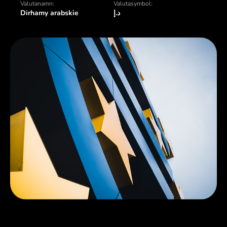
Valutanamn:
Valutasymbol:
Dirhamy arabskie
د.إ