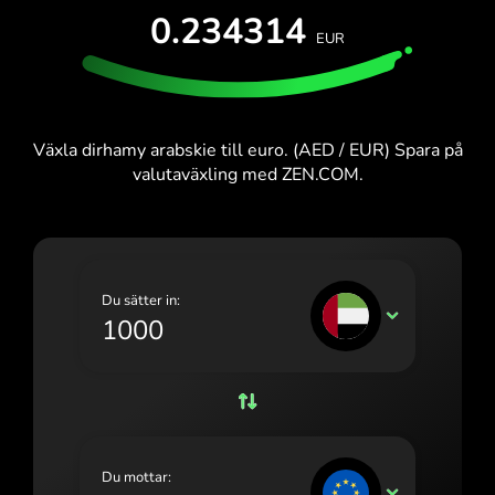
PROVA UTAN KOSTNAD
0.234314
España (Español)
EUR
Kort och abonnemang
Utvecklare
France (Français)
HJÄLPCENTER
Ireland (English)
Växla dirhamy arabskie till euro. (AED / EUR) Spara på
Italia (Italiano)
valutaväxling med ZEN.COM.
Κύπρος (Ελληνικά)
Lietuva (Lietuvių)
Magyarország (Magyar)
Du sätter in:
AED
Malta (English)
Nederland (Nederlands)
Norge (Norsk bokmål)
Polska (Polski)
Du mottar:
EUR