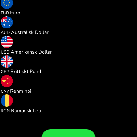
0.234314
Euro
EUR
0.383185
Australisk Dollar
AUD
0.270796
Amerikansk Dollar
USD
0.200724
Brittiskt Pund
GBP
1.827090
Renminbi
CNY
1.228414
Rumänsk Leu
RON