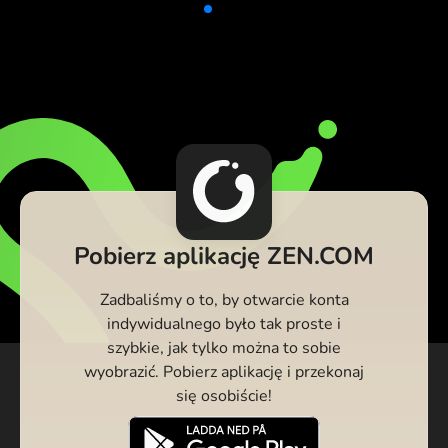
Pobierz aplikację ZEN.COM
Zadbaliśmy o to, by otwarcie konta
indywidualnego było tak proste i
szybkie, jak tylko można to sobie
wyobrazić. Pobierz aplikację i przekonaj
się osobiście!