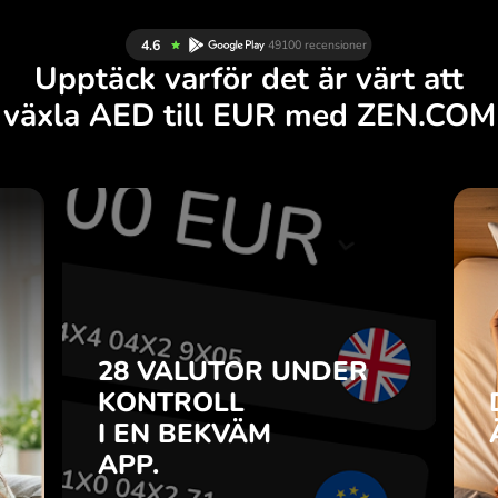
Upptäck varför det är värt att
växla AED till EUR med ZEN.COM
R
28 VALUTOR UNDER
R
KONTROLL
.
I EN BEKVÄM
APP.
28 VALUTOR UNDER
u
o-
KONTROLL
Köp AED, sälj EUR och tvärtom
r
I EN BEKVÄM
med ett klick i ZEN.COM-appen.
7
APP.
n