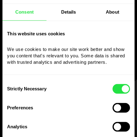
Använd den valda
Consent
Details
About
valutan
som du vill
This website uses cookies
Skicka pengar utomlands,
We use cookies to make our site work better and show 
ta ut från bankomater utan
you content that's relevant to you. Some data is shared 
provision, betala med flervalutakortet
with trusted analytics and advertising partners. 
— enkelt och stressfritt.
Consent
STEG 1
Strictly Necessary
Selection
Preferences
Analytics
Ladda ner