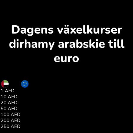
Dagens växelkurser
dirhamy arabskie till
euro
AED
EUR
1 AED
0.23
10 AED
2.34
20 AED
4.68
50 AED
11.71
100 AED
23.43
200 AED
46.86
250 AED
58.57