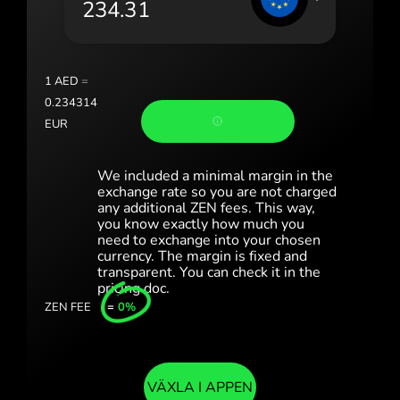
Portugal (Português)
România (Română)
Slovensko (Slovenčina)
1
AED
=
0.234314
Sverige (Svenska)
EUR
Україна (Українська)
We included a minimal margin in the
Türkiye (Türkçe)
exchange rate so you are not charged
any additional ZEN fees. This way,
you know exactly how much you
Singapore (English)
need to exchange into your chosen
currency. The margin is fixed and
United Kingdom (English)
transparent. You can check it in the
pricing doc.
International (English)
ZEN FEE
=
0%
VÄXLA I APPEN