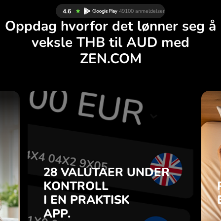
Oppdag hvorfor det lønner seg å
veksle THB til AUD med
ZEN.COM
R
28 VALUTAER UNDER
G
KONTROLL
.
I EN PRAKTISK
APP.
28 VALUTAER UNDER
du
o-
KONTROLL
Kjøp THB, selg AUD og
a
I EN PRAKTISK
omvendt med ett klikk i
7
ZEN.COM-appen.
APP.
n