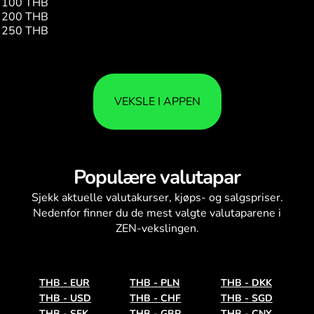
100 THB
4.25
200 THB
8.51
250 THB
10.64
VEKSLE I APPEN
Populære valutapar
Sjekk aktuelle
valutakurser
, kjøps- og salgspriser.
Nedenfor finner du de mest valgte valutaparene i
ZEN-vekslingen.
THB
-
EUR
THB
-
PLN
THB
-
DKK
THB
-
USD
THB
-
CHF
THB
-
SGD
THB
-
SEK
THB
-
GBP
THB
-
CNY