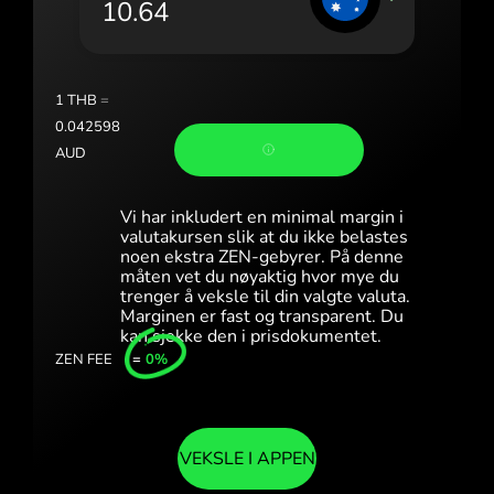
Portugal (Português)
România (Română)
Slovensko (Slovenčina)
1
THB
=
0.042598
Sverige (Svenska)
AUD
Україна (Українська)
Vi har inkludert en minimal margin i
Türkiye (Türkçe)
valutakursen slik at du ikke belastes
noen ekstra ZEN-gebyrer. På denne
måten vet du nøyaktig hvor mye du
Singapore (English)
trenger å veksle til din valgte valuta.
Marginen er fast og transparent. Du
United Kingdom (English)
kan sjekke den i prisdokumentet.
ZEN FEE
=
0%
International (English)
VEKSLE I APPEN