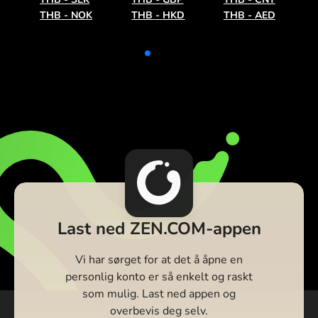
THB
-
NOK
THB
-
HKD
THB
-
AED
Last ned ZEN.COM-appen
Vi har sørget for at det å åpne en
personlig konto er så enkelt og raskt
som mulig. Last ned appen og
overbevis deg selv.