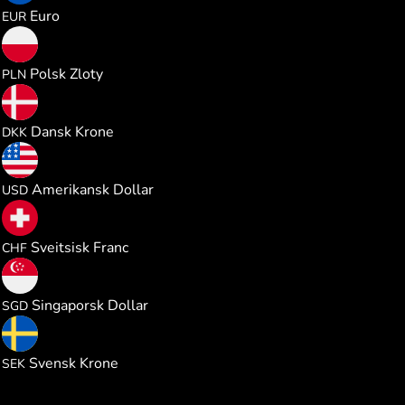
Euro
EUR
0.111928
Polsk Zloty
PLN
0.194618
Dansk Krone
DKK
0.030104
Amerikansk Dollar
USD
0.024305
Sveitsisk Franc
CHF
0.038471
Singaporsk Dollar
SGD
0.285046
Svensk Krone
SEK