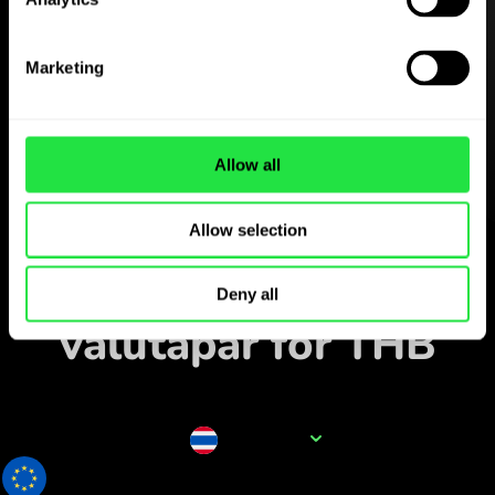
Last ned
ZEN.COM-appen gratis
Marketing
Last ned appen
og registrer deg på få
minutter.
Allow all
Allow selection
Veksle i appen
Følg populære
Deny all
valutapar for THB
Valutanavn
THB
0.026032