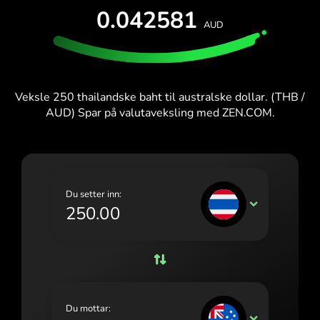
TEST GRATIS
0.042581
España (Español)
AUD
Kort og planer
Utviklere
France (Français)
HJELPESENTER
Ireland (English)
Veksle 250 thailandske baht til australske dollar. (THB /
Italia (Italiano)
AUD) Spar på valutaveksling med ZEN.COM.
Κύπρος (Ελληνικά)
Lietuva (Lietuvių)
Magyarország (Magyar)
Du setter inn:
THB
Malta (English)
Nederland (Nederlands)
Norge (Norsk bokmål)
Polska (Polski)
Du mottar:
AUD