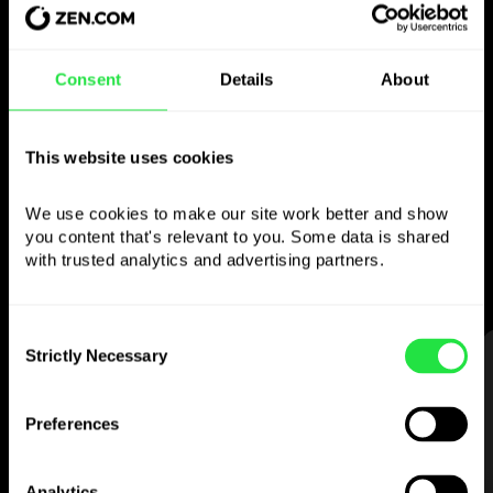
Bruk den valgte
Consent
Details
About
valutaen
som du vil
This website uses cookies
Send penger utenlands,
We use cookies to make our site work better and show 
ta ut fra minibanker uten
you content that's relevant to you. Some data is shared 
with trusted analytics and advertising partners. 
provisjon, betal med flervalutakortet
— enkelt og stressfritt.
Consent
Strictly Necessary
Selection
STEG 1
Preferences
Analytics