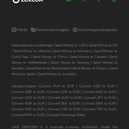
Vilkår
Personvernregler
Informasjonskapsler
Internasjonale overføringer:
Send Money to USA
|
Send Money to UK
|
Send Money to Ukraine
|
Send Money to Germany
|
Send Money to
Czech Rep.
|
Send Money to China
|
Send Money to Canada
|
Send
Money to Netherlands
|
Send Money to Norway
|
Send Money to
Sweden
|
Send Money to Switzerland
|
Send Money to France
|
Send
Money to Spain
|
Send Money to Australia
Valutaomregner:
Convert PLN to EUR
|
Convert USD to EUR
|
Convert GBP to EUR
|
Convert CHF to EUR
|
Convert AED to EUR
|
Convert CAD to EUR
|
Convert AUD to EUR
|
Convert JPY to EUR
|
Convert NOK to EUR
|
Convert SEK to EUR
|
Convert DKK to EUR
|
Convert HUF to EUR
|
Convert CZK to EUR
|
Convert TRY to EUR
|
Convert RON to EUR
|
Compare Exchange Rates
UAB ZEN.COM is a licensed e-money institution under the