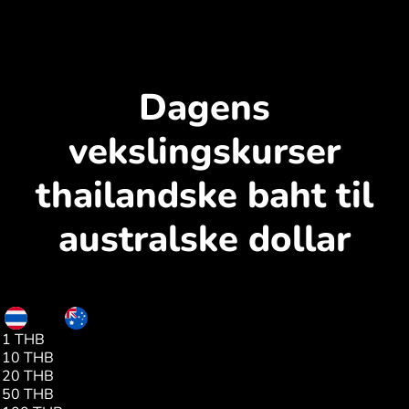
Dagens
vekslingskurser
thailandske baht til
australske dollar
THB
AUD
1 THB
0.04
10 THB
0.42
20 THB
0.85
50 THB
2.12