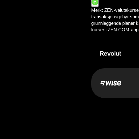
Betal:
20.