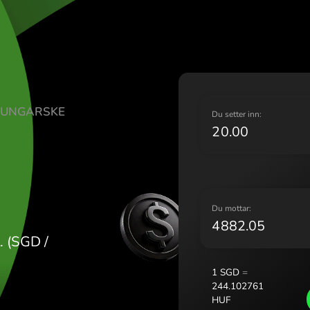
Liet
Mag
Malt
Nede
Norg
Pols
E-DOLLAR UNGARSKE
Port
D
Rom
UF
Slov
Sver
Укра
D