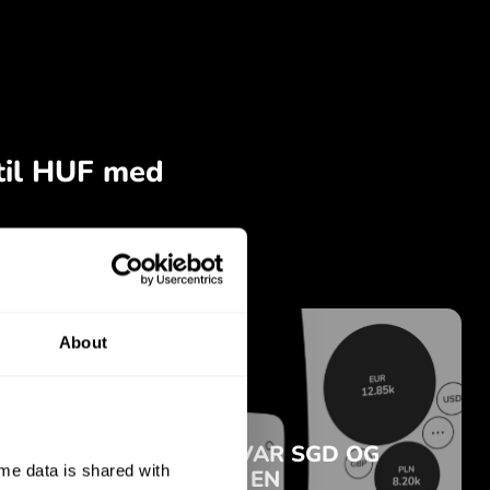
About
e data is shared with 