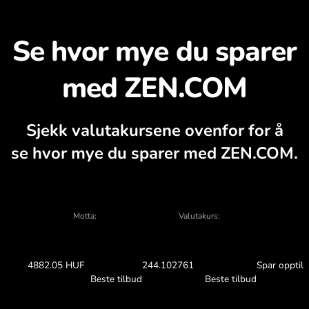
Oppdag hvorfor det løn
utakalkulator, aktuelle kjøps- og salgsdi
VEKSLE I APPEN