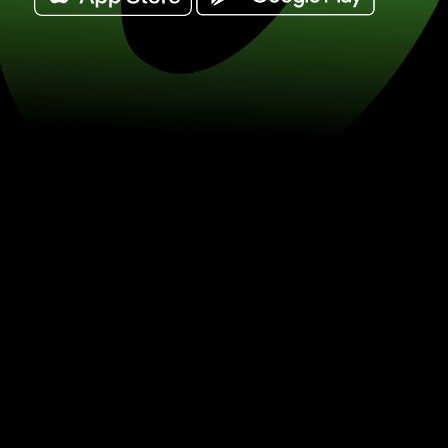
Veksle 20 singapore-dollar til ungarsk
HUF) Spar på valutaveksling med ZE