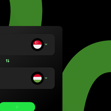
uva (Lietuvių)
yarország (Magyar)
a (English)
rland (Nederlands)
e (Norsk bokmål)
ka (Polski)
ugal (Português)
u setter inn:
SGD
ânia (Română)
ensko (Slovenčina)
ige (Svenska)
їна (Українська)
u mottar: