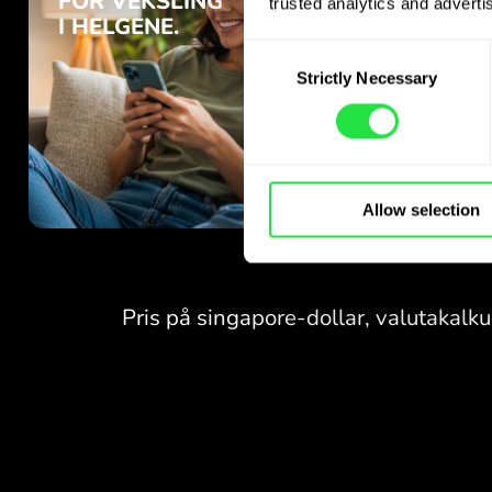
trusted analytics and advertis
Consent
Strictly Necessary
Selection
Allow selection
INGEN GEBYRER
FOR VEKSLING
I HELGENE.
Helt fra start får du
INGEN GEBYRER
gratis tilgang til Pro-
abonnementet - veksle valuta
FOR VEKSLING
24/7
I HELGENE.
til gunstige kurser, uten