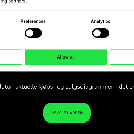
ing partners. 
Preferences
Analytics
Allow all
28 VALUTAER UNDER
KONTROLL
I EN PRAKTISK
APP.
28 VALUTAER UNDER
Kjøp SGD, selg HUF og omvendt
KONTROLL
PEN
med ett klikk i ZEN.COM-appen.
I EN PRAKTISK
ER T
APP.