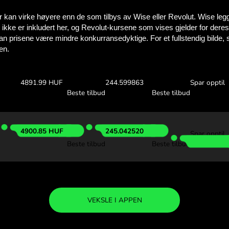
Se hvor mye du 
med ZEN.C
Sjekk valutakursene oven
se hvor mye du sparer me
00 SGD
Motta:
Valutakurs