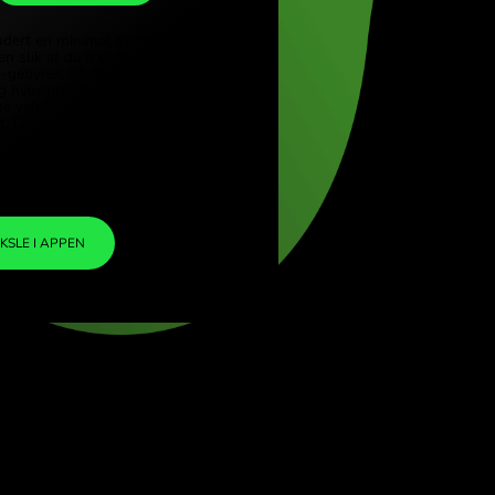
HUF
iye (Türkçe)
apore (English)
1
SGD
=
ed Kingdom (English)
244.102761
rnational (English)
HUF
Vi har inkludert en minimal margin i
valutakursen slik at du ikke belastes noen
ekstra ZEN-gebyrer. På denne måten vet
du nøyaktig hvor mye du trenger å veksle
til din valgte valuta. Marginen er fast og
transparent. Du kan sjekke den i
prisdokumentet.
ZEN FEE
=
0%
VEKSLE I APPEN