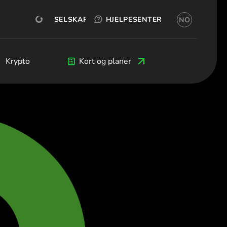
TEST GRATIS
Whitebit
ÅPNE KONTO
SELSKAP
HJELPESENTER
NO
orsk bokmål)
гария (Български)
o (Čeština)
eers
Krypto
Krypto
Blog
Kort og planer
Utviklere
mark (Dansk)
schland (Deutsch)
δα (Ελληνικά)
ña (Español)
ce (Français)
and (English)
a (Italiano)
ος (Ελληνικά)