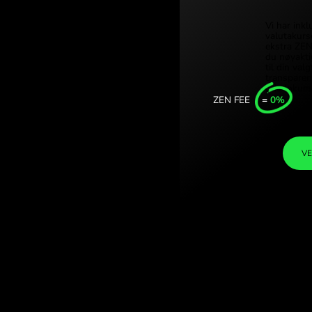
Türk
e forint. (SGD /
Sing
N.COM.
Unit
Inte