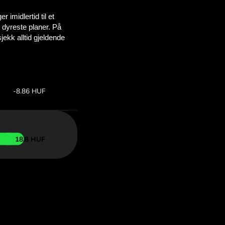
sparer
OM
for for å
d ZEN.COM.
:
Spar: