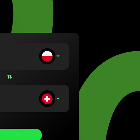
uva (Lietuvių)
yarország (Magyar)
a (English)
rland (Nederlands)
e (Norsk bokmål)
ka (Polski)
ugal (Português)
u setter inn:
PLN
ânia (Română)
ensko (Slovenčina)
ige (Svenska)
їна (Українська)
u mottar: