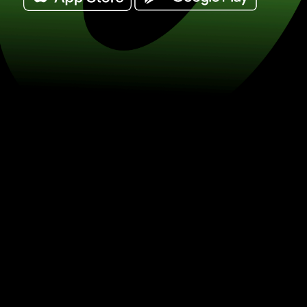
Veksle 10 polske złoty til sveitsiske f
Spar på valutaveksling med ZEN.COM