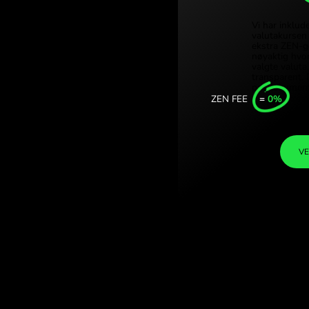
Türk
ranc. (PLN / CHF)
Sing
.
Unit
Inte