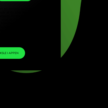
CHF
iye (Türkçe)
apore (English)
1
PLN
=
ed Kingdom (English)
4.604772
rnational (English)
CHF
Vi har inkludert en minimal margin i
valutakursen slik at du ikke belastes noen
ekstra ZEN-gebyrer. På denne måten vet du
nøyaktig hvor mye du trenger å veksle til din
valgte valuta. Marginen er fast og
transparent. Du kan sjekke den i
prisdokumentet.
ZEN FEE
=
0%
VEKSLE I APPEN