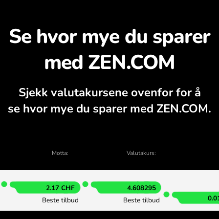
Oppdag hvorfor det løn
lutakalkulator, aktuelle kjøps- og salgsdi
VEKSLE I APPEN