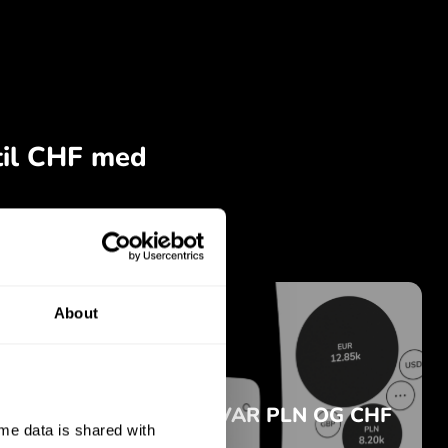
About
e data is shared with 