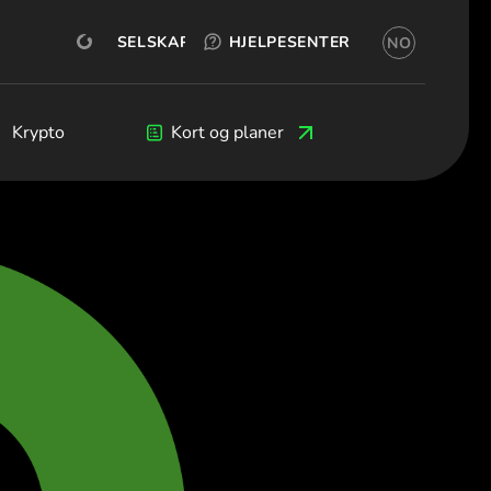
TEST GRATIS
Whitebit
ÅPNE KONTO
SELSKAP
HJELPESENTER
NO
orsk bokmål)
гария (Български)
o (Čeština)
eers
Krypto
Krypto
Blog
Kort og planer
Utviklere
mark (Dansk)
schland (Deutsch)
δα (Ελληνικά)
ña (Español)
ce (Français)
and (English)
a (Italiano)
ος (Ελληνικά)