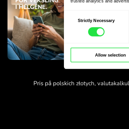
trusted analytics and advertis
Consent
Strictly Necessary
Selection
Allow selection
INGEN GEBYRER
FOR VEKSLING
I HELGENE.
Helt fra start får du
INGEN GEBYRER
gratis tilgang til Pro-
abonnementet - veksle valuta
FOR VEKSLING
24/7
I HELGENE.
til gunstige kurser, uten