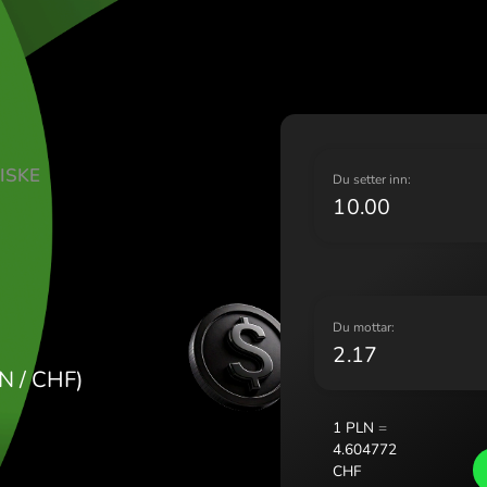
Liet
Mag
Malt
Nede
Norg
Pols
L SVEITSISKE
Port
D
Rom
Slov
Sver
Укра
D