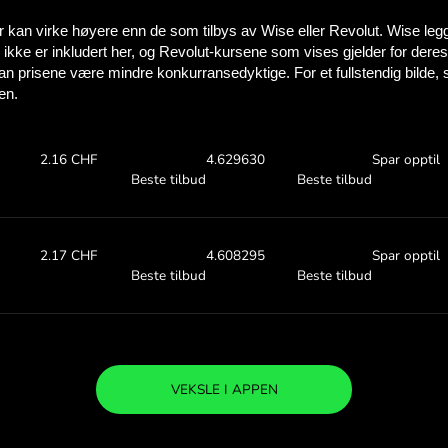
Se hvor mye du 
med ZEN.C
Sjekk valutakursene oven
se hvor mye du sparer me
00 PLN
Motta:
Valutakurs