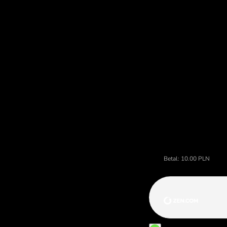
skjulte gebyrer.
Pris på polskich złotych, va