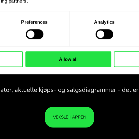
ing partners. 
Preferences
Analytics
Allow all
28 VALUTAER UNDER
KONTROLL
I EN PRAKTISK
APP.
28 VALUTAER UNDER
Kjøp PLN, selg CHF og omvendt
KONTROLL
PEN
med ett klikk i ZEN.COM-appen.
I EN PRAKTISK
ER T
APP.