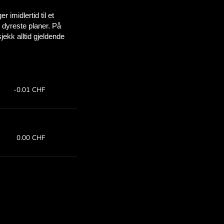
sparer
OM
for for å
d ZEN.COM.
:
Spar: