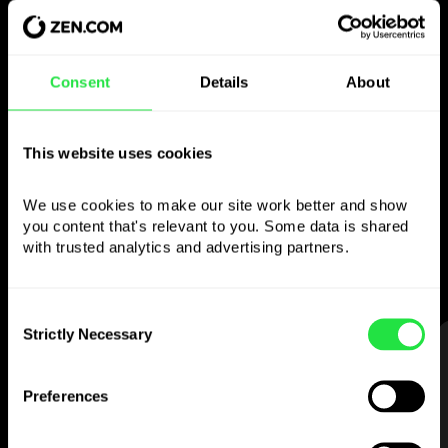
Bruk den valgte
Consent
Details
About
valutaen
som du vil
This website uses cookies
We use cookies to make our site work better and show 
Send penger utenlands,
you content that's relevant to you. Some data is shared 
ta ut fra minibanker uten
with trusted analytics and advertising partners. 
provisjon, betal med flervalutakortet
— enkelt og stressfritt.
Consent
Strictly Necessary
Selection
STEG 1
Preferences