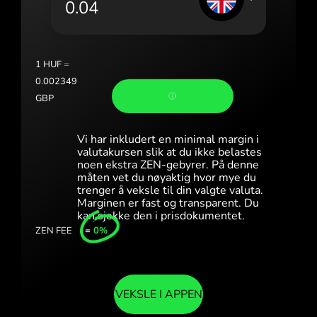
Portugal (Português)
România (Română)
Slovensko (Slovenčina)
1
HUF
=
0.002349
Sverige (Svenska)
GBP
Україна (Українська)
Vi har inkludert en minimal margin i
Türkiye (Türkçe)
valutakursen slik at du ikke belastes
noen ekstra ZEN-gebyrer. På denne
måten vet du nøyaktig hvor mye du
Singapore (English)
trenger å veksle til din valgte valuta.
Marginen er fast og transparent. Du
United Kingdom (English)
kan sjekke den i prisdokumentet.
ZEN FEE
=
0%
International (English)
VEKSLE I APPEN