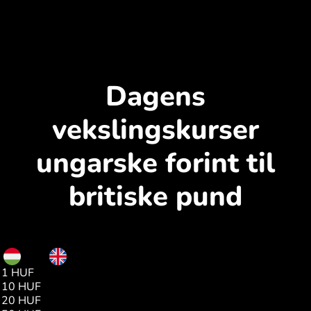
Dagens
vekslingskurser
ungarske forint til
britiske pund
HUF
GBP
1 HUF
0.00
10 HUF
0.02
20 HUF
0.04