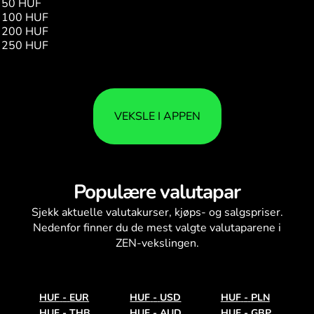
50 HUF
0.11
100 HUF
0.23
200 HUF
0.46
250 HUF
0.58
VEKSLE I APPEN
Populære valutapar
Sjekk aktuelle
valutakurser
, kjøps- og salgspriser.
Nedenfor finner du de mest valgte valutaparene i
ZEN-vekslingen.
HUF
-
EUR
HUF
-
USD
HUF
-
PLN
HUF
-
THB
HUF
-
AUD
HUF
-
GBP