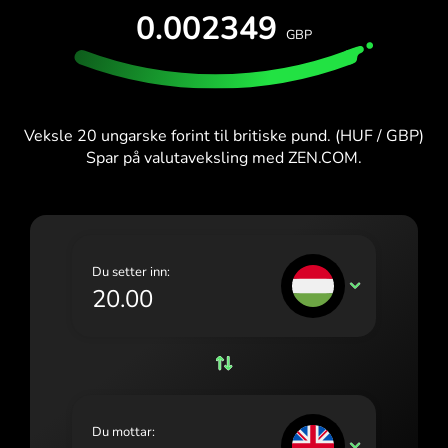
TEST GRATIS
0.002349
España (Español)
GBP
Kort og planer
Utviklere
France (Français)
HJELPESENTER
Ireland (English)
Veksle 20 ungarske forint til britiske pund. (HUF / GBP)
Italia (Italiano)
Spar på valutaveksling med ZEN.COM.
Κύπρος (Ελληνικά)
Lietuva (Lietuvių)
Magyarország (Magyar)
Du setter inn:
HUF
Malta (English)
Nederland (Nederlands)
Norge (Norsk bokmål)
Polska (Polski)
Du mottar:
GBP