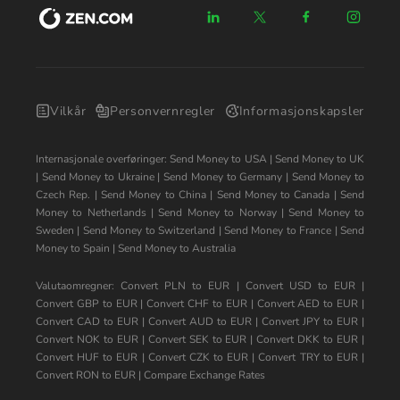
Vilkår
Personvernregler
Informasjonskapsler
Internasjonale overføringer:
Send Money to USA
|
Send Money to UK
|
Send Money to Ukraine
|
Send Money to Germany
|
Send Money to
Czech Rep.
|
Send Money to China
|
Send Money to Canada
|
Send
Money to Netherlands
|
Send Money to Norway
|
Send Money to
Sweden
|
Send Money to Switzerland
|
Send Money to France
|
Send
Money to Spain
|
Send Money to Australia
Valutaomregner:
Convert PLN to EUR
|
Convert USD to EUR
|
Convert GBP to EUR
|
Convert CHF to EUR
|
Convert AED to EUR
|
Convert CAD to EUR
|
Convert AUD to EUR
|
Convert JPY to EUR
|
Convert NOK to EUR
|
Convert SEK to EUR
|
Convert DKK to EUR
|
Convert HUF to EUR
|
Convert CZK to EUR
|
Convert TRY to EUR
|
Convert RON to EUR
|
Compare Exchange Rates