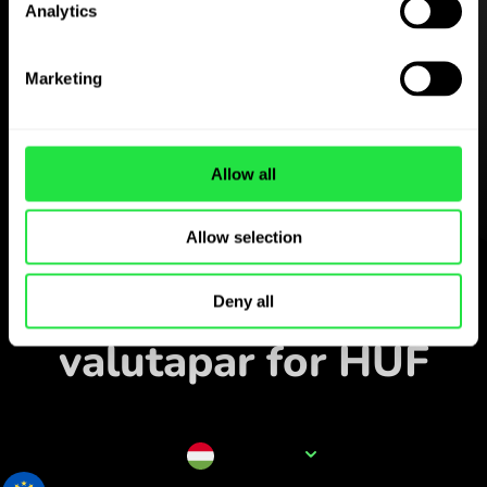
Analytics
Last ned
ZEN.COM-appen gratis
Marketing
Last ned appen
og registrer deg på få
Allow all
minutter.
Allow selection
Veksle i appen
Følg populære
Deny all
valutapar for HUF
Valutanavn
HUF