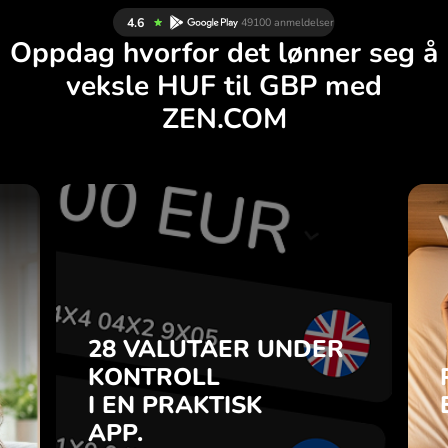
Oppdag hvorfor det lønner seg å
veksle HUF til GBP med
ZEN.COM
R
28 VALUTAER UNDER
G
KONTROLL
.
I EN PRAKTISK
APP.
28 VALUTAER UNDER
du
o-
KONTROLL
Kjøp HUF, selg GBP og
a
I EN PRAKTISK
omvendt med ett klikk i
7
ZEN.COM-appen.
APP.
n