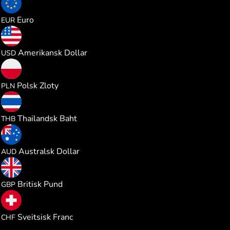
0.002743
Euro
EUR
0.003170
Amerikansk Dollar
USD
0.011786
Polsk Zloty
PLN
0.104655
Thailandsk Baht
THB
0.004483
Australsk Dollar
AUD
0.002349
Britisk Pund
GBP
0.002561
Sveitsisk Franc
CHF