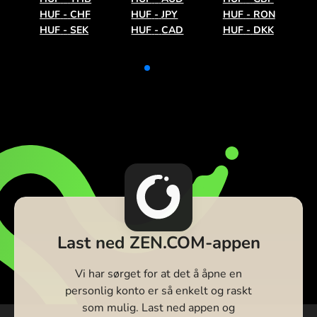
HUF
-
CHF
HUF
-
JPY
HUF
-
RON
HUF
-
SEK
HUF
-
CAD
HUF
-
DKK
Last ned ZEN.COM-appen
Vi har sørget for at det å åpne en
personlig konto er så enkelt og raskt
som mulig. Last ned appen og