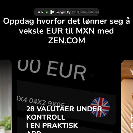
Oppdag hvorfor det lønner seg å
veksle EUR til MXN med
ZEN.COM
R
28 VALUTAER UNDER
G
KONTROLL
.
I EN PRAKTISK
APP.
28 VALUTAER UNDER
du
o-
KONTROLL
Kjøp EUR, selg MXN og
a
I EN PRAKTISK
omvendt med ett klikk i
7
ZEN.COM-appen.