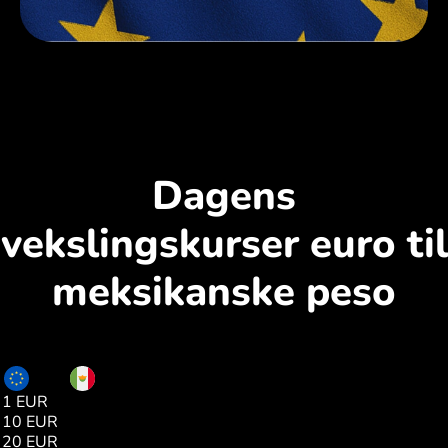
Dagens
vekslingskurser euro til
meksikanske peso
EUR
MXN
1 EUR
19.77
10 EUR
197.71
20 EUR
395.43