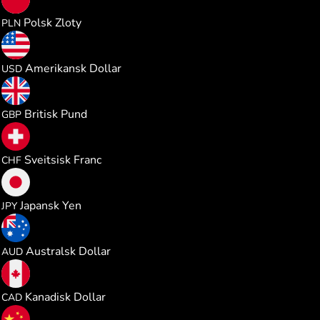
4.291104
Polsk Zloty
PLN
1.154604
Amerikansk Dollar
USD
0.855833
Britisk Pund
GBP
0.932800
Sveitsisk Franc
CHF
182.16587
Japansk Yen
JPY
1.633702
Australsk Dollar
AUD
1.610409
Kanadisk Dollar
CAD