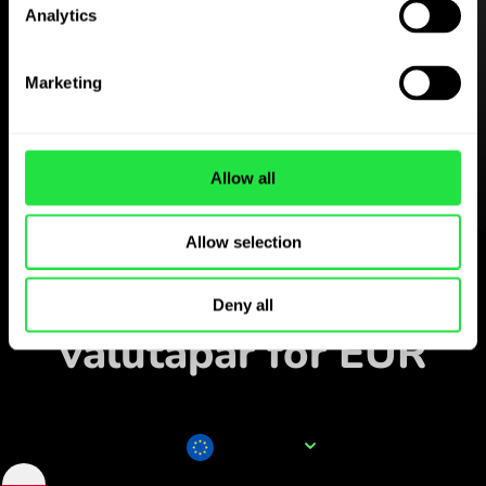
Analytics
Last ned
ZEN.COM-appen gratis
Marketing
Last ned appen
og registrer deg på få
minutter.
Allow all
Veksle i appen
Allow selection
Følg populære
Deny all
valutapar for EUR
Valutanavn
EUR