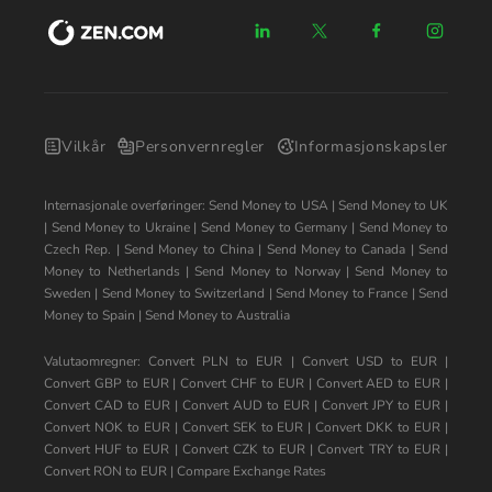
Vilkår
Personvernregler
Informasjonskapsler
Internasjonale overføringer:
Send Money to USA
|
Send Money to UK
|
Send Money to Ukraine
|
Send Money to Germany
|
Send Money to
Czech Rep.
|
Send Money to China
|
Send Money to Canada
|
Send
Money to Netherlands
|
Send Money to Norway
|
Send Money to
Sweden
|
Send Money to Switzerland
|
Send Money to France
|
Send
Money to Spain
|
Send Money to Australia
Valutaomregner:
Convert PLN to EUR
|
Convert USD to EUR
|
Convert GBP to EUR
|
Convert CHF to EUR
|
Convert AED to EUR
|
Convert CAD to EUR
|
Convert AUD to EUR
|
Convert JPY to EUR
|
Convert NOK to EUR
|
Convert SEK to EUR
|
Convert DKK to EUR
|
Convert HUF to EUR
|
Convert CZK to EUR
|
Convert TRY to EUR
|
Convert RON to EUR
|
Compare Exchange Rates