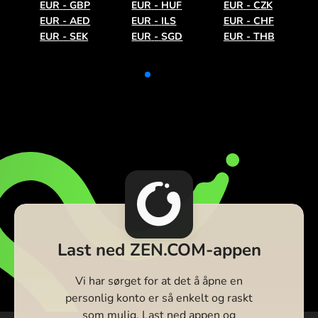
EUR
-
GBP
EUR
-
HUF
EUR
-
CZK
EUR
-
AED
EUR
-
ILS
EUR
-
CHF
EUR
-
SEK
EUR
-
SGD
EUR
-
THB
Last ned ZEN.COM-appen
Vi har sørget for at det å åpne en
personlig konto er så enkelt og raskt
som mulig. Last ned appen og