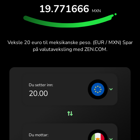
TEST GRATIS
19.771666
España (Español)
MXN
Kort og planer
Utviklere
France (Français)
HJELPESENTER
Ireland (English)
Veksle 20 euro til meksikanske peso. (EUR / MXN) Spar
Italia (Italiano)
på valutaveksling med ZEN.COM.
Κύπρος (Ελληνικά)
Lietuva (Lietuvių)
Magyarország (Magyar)
Du setter inn:
EUR
Malta (English)
Nederland (Nederlands)
Norge (Norsk bokmål)
Polska (Polski)
Du mottar:
MXN