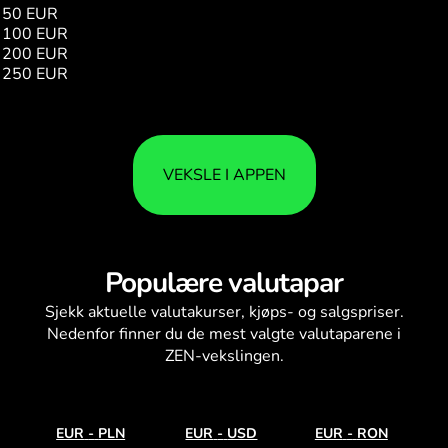
50 EUR
988.58
100 EUR
1977.16
200 EUR
3954.33
250 EUR
4942.91
VEKSLE I APPEN
Populære valutapar
Sjekk aktuelle
valutakurser
, kjøps- og salgspriser.
Nedenfor finner du de mest valgte valutaparene i
ZEN-vekslingen.
EUR
-
PLN
EUR
-
USD
EUR
-
RON