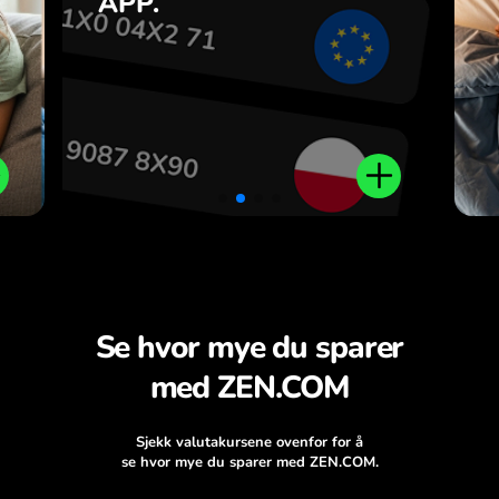
APP.
n
.
Se hvor mye du sparer
med ZEN.COM
Sjekk valutakursene ovenfor for å
se hvor mye du sparer med ZEN.COM.