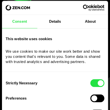
Bruk den valgte
Consent
Details
About
valutaen
som du vil
This website uses cookies
Send penger utenlands,
We use cookies to make our site work better and show 
ta ut fra minibanker uten
you content that's relevant to you. Some data is shared 
with trusted analytics and advertising partners. 
provisjon, betal med flervalutakortet
— enkelt og stressfritt.
Consent
Strictly Necessary
Selection
STEG 1
Preferences