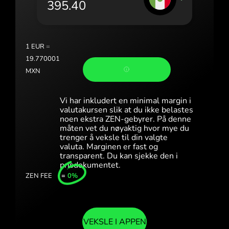
Portugal (Português)
România (Română)
Slovensko (Slovenčina)
1
EUR
=
19.770001
Sverige (Svenska)
MXN
Україна (Українська)
Vi har inkludert en minimal margin i
Türkiye (Türkçe)
valutakursen slik at du ikke belastes
noen ekstra ZEN-gebyrer. På denne
måten vet du nøyaktig hvor mye du
Singapore (English)
trenger å veksle til din valgte
valuta. Marginen er fast og
United Kingdom (English)
transparent. Du kan sjekke den i
prisdokumentet.
International (English)
ZEN FEE
=
0%
VEKSLE I APPEN