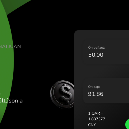
Lietuva (L
Magyarors
Malta (Eng
Nederland
Norge (No
Polska (Po
IJÁL KÍNAI JÜAN
Portugal 
Ö
România 
Slovensko
Sverige (
Україна (
Ö