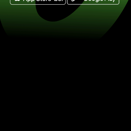
Váltson át 50 katari rijál pénznemet kí
pénznemre. (QAR / CNY) Spóroljon a 
ZEN.COM-mal.