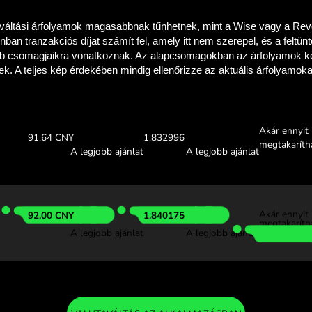
a meg, hogy mennyit
a ZEN.COM-
Ellenőrizze a fenti árfolya
megtudja, mennyit takaríthat m
.00 QAR
Fogadás:
Árfolyam