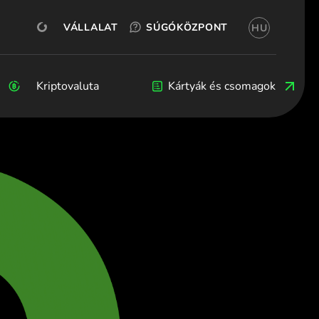
INGYENES KIPRÓBÁLÁS
OKX
SZÁMLANYITÁS
VÁLLALATI
SÚGÓKÖZPONT
HU
(Magyar)
 (Български)
ština)
Kriptovaluta
Kriptovaluta
Blog
Fejlesztők
Kártyák és csomagok
(Dansk)
nd (Deutsch)
λληνικά)
spañol)
ançais)
nglish)
iano)
λληνικά)