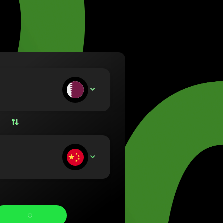
ietuvių)
zág (Magyar)
lish)
 (Nederlands)
rsk bokmål)
lski)
(Português)
n befizet:
QAR
(Română)
 (Slovenčina)
Svenska)
Українська)
n kap: