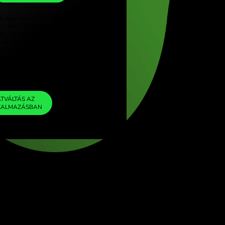
CNY
ürkçe)
 (English)
1
QAR
=
ngdom (English)
1.837377
nal (English)
CNY
Beleépítettünk egy minimális árrészt az
árfolyamba, így nem számítunk fel további
ZEN díjakat. Így pontosan tudod, mennyit kell
átváltanod a választott pénznemedre. Az
árrés rögzített és átlátható. A
díjszabásunkban megnézheted.
ZEN FEE
=
0%
ÁTVÁLTÁS AZ
ALKALMAZÁSBAN