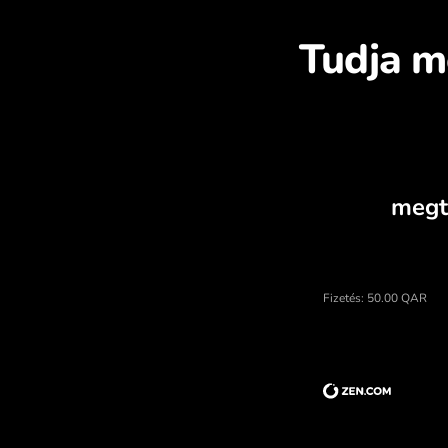
Fe
A katari rijál ára, valutak