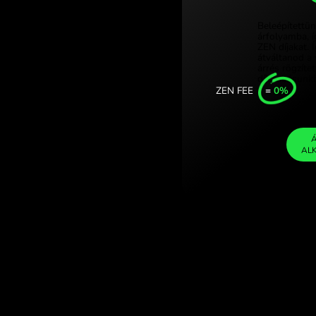
nai jüan
Türkiye (T
valutaváltáson a
Singapore
United Ki
Internatio