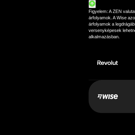
Tudj
Fizetés:
50