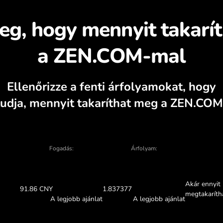
dezze fel, miért érde
válta
alkulátor, aktuális vételi és eladási grafi
ÁTVÁLTÁS AZ ALKALMAZÁSB