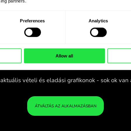
ing partners. 
Preferences
Analytics
Allow all
28 PÉNZNEM
KONTROLL ALATT
B
EGY KÉNYELMES
A ZEN
ALKALMAZÁSBAN.
28 PÉNZNEM
Vásároljon QAR pénznemet,
KONTROLL ALATT
A P
adjon el CNY pénznemet és
EGY KÉNYELMES
BIZ
fordítva egyetlen kattintással a
ALKALMAZÁSBAN.
ZEN.COM alkalmazásban.