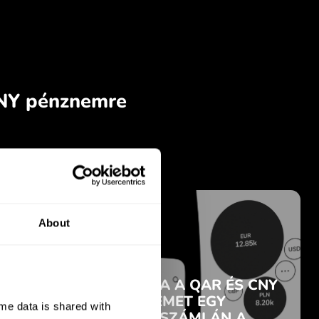
About
e data is shared with 