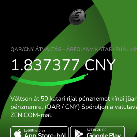
QAR/CNY ÁTVÁLTÁS - ÁRFOLYAM KATARI R
1.837377
CNY