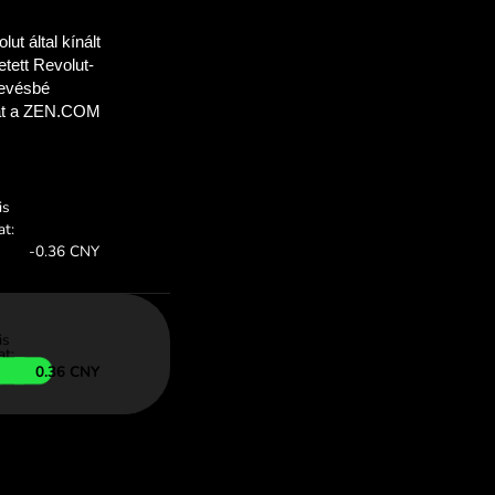
 takaríthat meg
mal
mokat, hogy
eg a ZEN.COM-mal.
:
Megtakarítás: