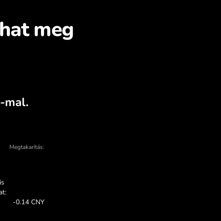
mes a QAR pénznemet C
ni a ZEN.COM-on
konok - sok ok van arra, hogy a ZEN.COM-ot 
AN