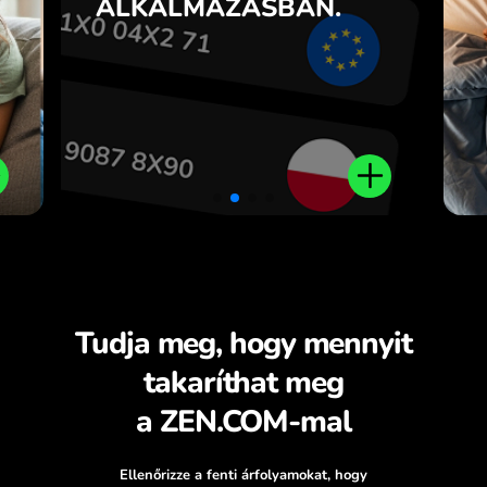
ALKALMAZÁSBAN.
t
ZEN.COM alkalmazásban.
l.
Tudja meg, hogy mennyit
takaríthat meg
a ZEN.COM-mal
Ellenőrizze a fenti árfolyamokat, hogy