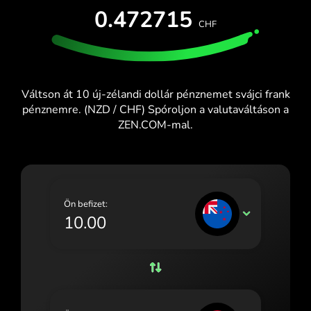
INGYENES KIPRÓBÁLÁS
0.472715
España (Español)
CHF
Kártyák és csomagok
Fejlesztők
France (Français)
SÚGÓKÖZPONT
Ireland (English)
Váltson át 10 új-zélandi dollár pénznemet svájci frank
Italia (Italiano)
pénznemre. (NZD / CHF) Spóroljon a valutaváltáson a
ZEN.COM-mal.
Κύπρος (Ελληνικά)
Lietuva (Lietuvių)
Magyarország (Magyar)
Ön befizet:
Malta (English)
NZD
Nederland (Nederlands)
Norge (Norsk bokmål)
Polska (Polski)