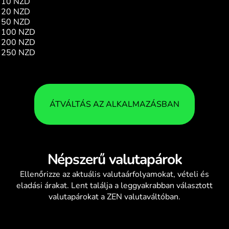
10 NZD
4.72
20 NZD
9.45
50 NZD
23.63
100 NZD
47.27
200 NZD
94.54
250 NZD
118.17
ÁTVÁLTÁS AZ ALKALMAZÁSBAN
Népszerű valutapárok
Ellenőrizze az aktuális
valutaárfolyamokat
, vételi és
eladási árakat. Lent találja a leggyakrabban választott
valutapárokat a ZEN valutaváltóban.