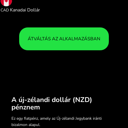
0.816145
Kanadai Dollár
CAD
ÁTVÁLTÁS AZ ALKALMAZÁSBAN
A új-zélandi dollár (NZD)
pénznem
Ez egy fiatpénz, amely az Új-zélandi Jegybank iránti
bizalmon alapul.