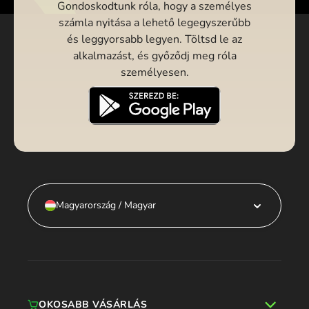
Gondoskodtunk róla, hogy a személyes
számla nyitása a lehető legegyszerűbb
és leggyorsabb legyen. Töltsd le az
alkalmazást, és győződj meg róla
személyesen.
Magyarország / Magyar
OKOSABB VÁSÁRLÁS