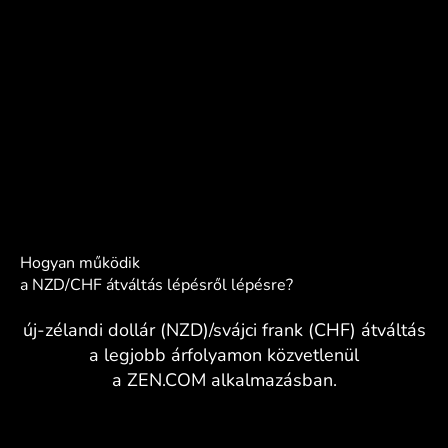
Hogyan működik
a NZD/CHF átváltás lépésről lépésre?
új-zélandi dollár (NZD)/svájci frank (CHF) átváltás
a legjobb árfolyamon közvetlenül
a ZEN.COM alkalmazásban.