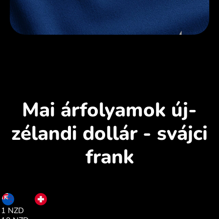
Mai árfolyamok új-
zélandi dollár - svájci
frank
NZD
CHF
1 NZD
0.47