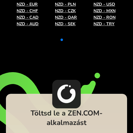
NZD
-
EUR
NZD
-
PLN
NZD
-
USD
NZD
-
CHF
NZD
-
CZK
NZD
-
MXN
NZD
-
CAD
NZD
-
QAR
NZD
-
RON
NZD
-
AUD
NZD
-
SEK
NZD
-
TRY
Töltsd le a ZEN.COM-
alkalmazást