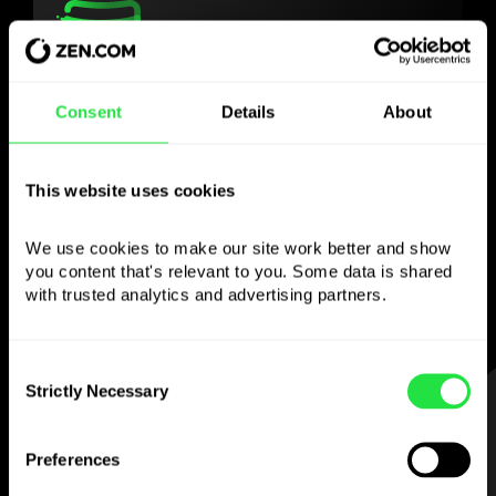
Használja a választott
Consent
Details
About
pénznemet
ahogy szeretné
This website uses cookies
We use cookies to make our site work better and show 
Küldjön pénzt külföldre,
you content that's relevant to you. Some data is shared 
vegyen fel ATM-ből
with trusted analytics and advertising partners. 
jutalék nélkül, fizessen többdevizás
kártyával
— egyszerűen és stresszmentesen.
Consent
Strictly Necessary
Selection
LÉPÉS 1
Preferences