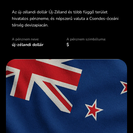
Az új-zélandi dollár Új-Zéland és több függő terület
hivatalos pénzneme, és népszerű valuta a Csendes-óceáni
térség devizapiacán.
A pénznem neve:
A pénznem szimbóluma:
új-zélandi dollár
$