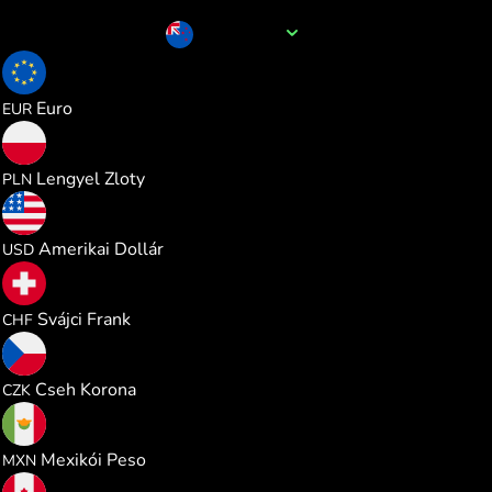
A pénznem neve
NZD
0.506212
Euro
EUR
2.173486
Lengyel Zloty
PLN
0.585029
Amerikai Dollár
USD
0.472715
Svájci Frank
CHF
12.27514
Cseh Korona
CZK
10.02532
Mexikói Peso
MXN