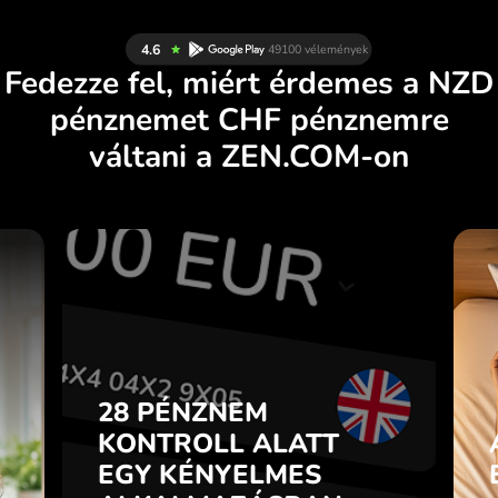
Fedezze fel, miért érdemes a NZD
pénznemet CHF pénznemre
váltani a ZEN.COM-on
S
28 PÉNZNEM
N
KONTROLL ALATT
.
EGY KÉNYELMES
ALKALMAZÁSBAN.
28 PÉNZNEM
l
p
KONTROLL ALATT
Vásároljon NZD pénznemet,
n
EGY KÉNYELMES
adjon el CHF pénznemet és
7
fordítva egyetlen kattintással a