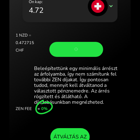
Ön kap:
Portugal (Português)
CHF
România (Română)
Slovensko (Slovenčina)
1
NZD
=
Sverige (Svenska)
0.472715
CHF
Україна (Українська)
Türkiye (Türkçe)
Beleépítettünk egy minimális árrészt
az árfolyamba, így nem számítunk fel
Singapore (English)
további ZEN díjakat. Így pontosan
tudod, mennyit kell átváltanod a
választott pénznemedre. Az árrés
United Kingdom (English)
rögzített és átlátható. A
díjszabásunkban megnézheted.
International (English)
ZEN FEE
=
0%
ÁTVÁLTÁS AZ