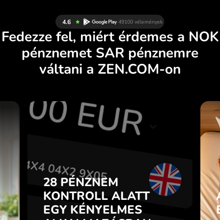
Fedezze fel, miért érdemes a NOK
pénznemet SAR pénznemre
váltani a ZEN.COM-on
S
28 PÉNZNEM
N
KONTROLL ALATT
.
EGY KÉNYELMES
ALKALMAZÁSBAN.
28 PÉNZNEM
l
p
KONTROLL ALATT
Vásároljon NOK pénznemet,
n
EGY KÉNYELMES
adjon el SAR pénznemet és
7
fordítva egyetlen kattintással a