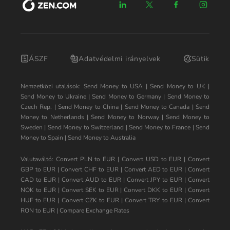
ÁSZF
Adatvédelmi irányelvek
Sütik
Nemzetközi utalások:
Send Money to USA
|
Send Money to UK
|
Send Money to Ukraine
|
Send Money to Germany
|
Send Money to
Czech Rep.
|
Send Money to China
|
Send Money to Canada
|
Send
Money to Netherlands
|
Send Money to Norway
|
Send Money to
Sweden
|
Send Money to Switzerland
|
Send Money to France
|
Send
Money to Spain
|
Send Money to Australia
Valutaváltó:
Convert PLN to EUR
|
Convert USD to EUR
|
Convert
GBP to EUR
|
Convert CHF to EUR
|
Convert AED to EUR
|
Convert
CAD to EUR
|
Convert AUD to EUR
|
Convert JPY to EUR
|
Convert
NOK to EUR
|
Convert SEK to EUR
|
Convert DKK to EUR
|
Convert
HUF to EUR
|
Convert CZK to EUR
|
Convert TRY to EUR
|
Convert
RON to EUR
|
Compare Exchange Rates