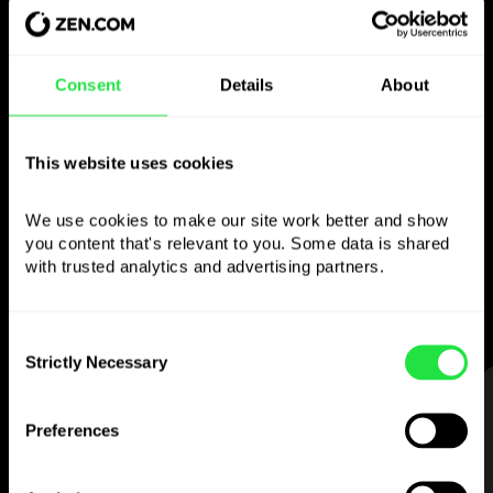
Consent
Details
About
Használja a választott
pénznemet
This website uses cookies
ahogy szeretné
We use cookies to make our site work better and show 
you content that's relevant to you. Some data is shared 
Küldjön pénzt külföldre,
with trusted analytics and advertising partners. 
vegyen fel ATM-ből
jutalék nélkül, fizessen többdevizás
kártyával
Consent
— egyszerűen és stresszmentesen.
Strictly Necessary
Selection
LÉPÉS 1
Preferences