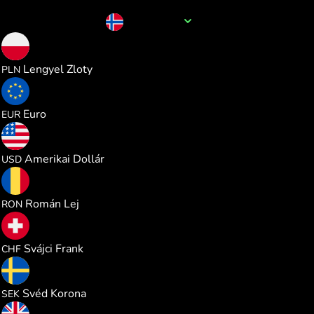
A pénznem neve
NOK
0.388415
Lengyel Zloty
PLN
0.090414
Euro
EUR
0.104548
Amerikai Dollár
USD
0.474261
Román Lej
RON
0.084491
Svájci Frank
CHF
0.991199
Svéd Korona
SEK