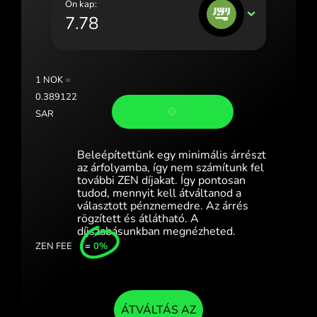
Ön kap:
Portugal (Português)
SAR
România (Română)
Slovensko (Slovenčina)
1
NOK
=
Sverige (Svenska)
0.389122
SAR
Україна (Українська)
Türkiye (Türkçe)
Beleépítettünk egy minimális árrészt
az árfolyamba, így nem számítunk fel
Singapore (English)
további ZEN díjakat. Így pontosan
tudod, mennyit kell átváltanod a
választott pénznemedre. Az árrés
United Kingdom (English)
rögzített és átlátható. A
díjszabásunkban megnézheted.
International (English)
ZEN FEE
=
0%
ÁTVÁLTÁS AZ