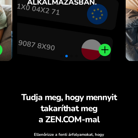
ALKALMAZÁSBAN.
t
ZEN.COM alkalmazásban.
l.
Tudja meg, hogy mennyit
takaríthat meg
a ZEN.COM-mal
Ellenőrizze a fenti árfolyamokat, hogy