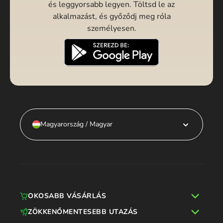
és leggyorsabb legyen. Töltsd le az
alkalmazást, és győződj meg róla
személyesen.
Magyarország / Magyar
OKOSABB VÁSÁRLÁS
ZÖKKENŐMENTESEBB UTAZÁS