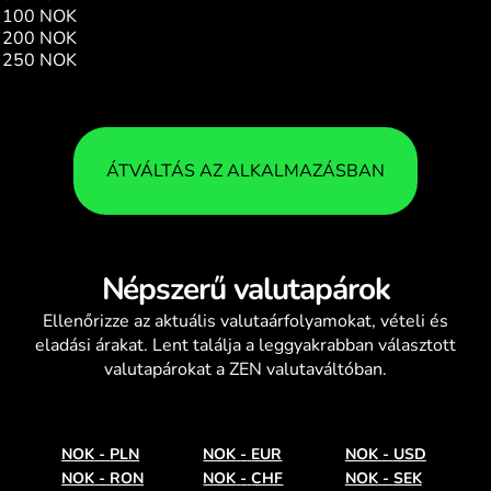
100 NOK
38.91
200 NOK
77.82
250 NOK
97.28
ÁTVÁLTÁS AZ ALKALMAZÁSBAN
Népszerű valutapárok
Ellenőrizze az aktuális
valutaárfolyamokat
, vételi és
eladási árakat. Lent találja a leggyakrabban választott
valutapárokat a ZEN valutaváltóban.
NOK
-
PLN
NOK
-
EUR
NOK
-
USD
NOK
-
RON
NOK
-
CHF
NOK
-
SEK