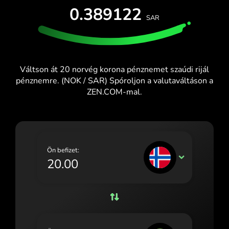
INGYENES KIPRÓBÁLÁS
0.389122
España (Español)
SAR
Kártyák és csomagok
Fejlesztők
France (Français)
SÚGÓKÖZPONT
Ireland (English)
Váltson át 20 norvég korona pénznemet szaúdi rijál
Italia (Italiano)
pénznemre. (NOK / SAR) Spóroljon a valutaváltáson a
ZEN.COM-mal.
Κύπρος (Ελληνικά)
Lietuva (Lietuvių)
Magyarország (Magyar)
Ön befizet:
Malta (English)
NOK
Nederland (Nederlands)
Norge (Norsk bokmål)
Polska (Polski)