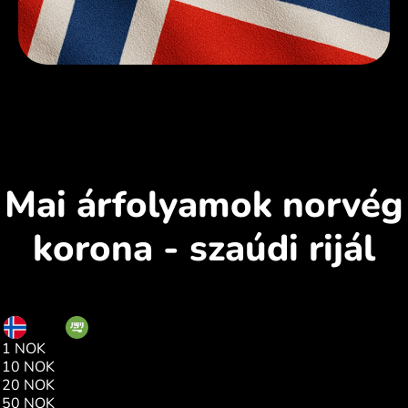
Mai árfolyamok norvég
korona - szaúdi rijál
NOK
SAR
1 NOK
0.38
10 NOK
3.89
20 NOK
7.78
50 NOK
19.45