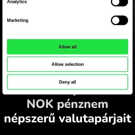
Analytics
Töltse le a
Marketing
ZEN.COM alkalmazást
ingyen
Allow all
Töltse le az alkalmazást
és regisztráljon néhány perc
alatt.
Allow selection
Átváltás az alkalmazásban
Deny all
Kövesse nyomon a
NOK pénznem
népszerű valutapárjait