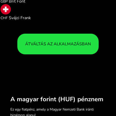
Brit Font
GBP
0.002564
Svájci Frank
CHF
ÁTVÁLTÁS AZ ALKALMAZÁSBAN
A magyar forint (HUF) pénznem
Ez egy fiatpénz, amely a Magyar Nemzeti Bank iránti
bizalmon alapul.