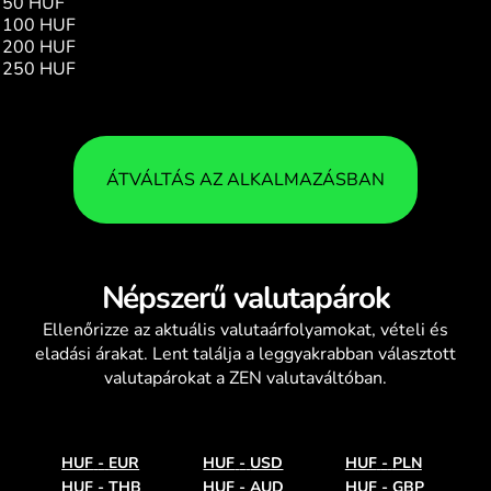
50 HUF
0.22
100 HUF
0.44
200 HUF
0.88
250 HUF
1.10
ÁTVÁLTÁS AZ ALKALMAZÁSBAN
Népszerű valutapárok
Ellenőrizze az aktuális
valutaárfolyamokat
, vételi és
eladási árakat. Lent találja a leggyakrabban választott
valutapárokat a ZEN valutaváltóban.
HUF
-
EUR
HUF
-
USD
HUF
-
PLN
HUF
-
THB
HUF
-
AUD
HUF
-
GBP