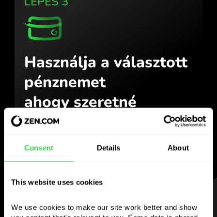
LÉPÉS 3
Használja a választott
pénznemet
ahogy szeretné
Küldjön pénzt külföldre,
vegyen fel ATM-ből
jutalék nélkül, fizessen többdevizás
Consent
Details
About
kártyával
— egyszerűen és stresszmentesen.
This website uses cookies
LÉPÉS 1
We use cookies to make our site work better and show 