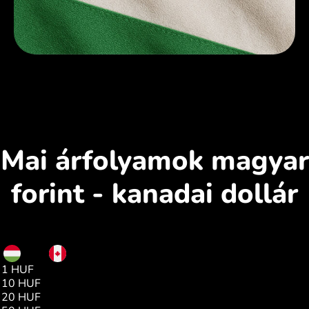
Mai árfolyamok magyar
forint - kanadai dollár
HUF
CAD
1 HUF
0.00
10 HUF
0.04
20 HUF
0.08