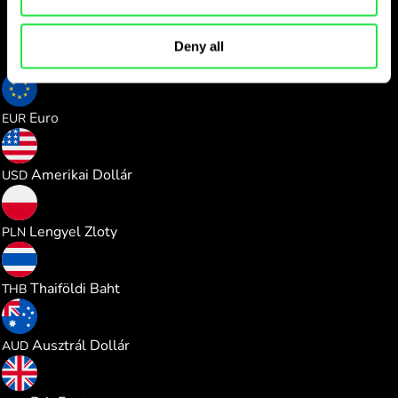
Deny all
A pénznem neve
HUF
0.002744
Euro
EUR
0.003173
Amerikai Dollár
USD
0.011786
Lengyel Zloty
PLN
0.104655
Thaiföldi Baht
THB
0.004490
Ausztrál Dollár
AUD
0.002352