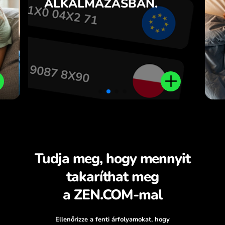
ALKALMAZÁSBAN.
t
ZEN.COM alkalmazásban.
l.
Tudja meg, hogy mennyit
takaríthat meg
a ZEN.COM-mal
Ellenőrizze a fenti árfolyamokat, hogy