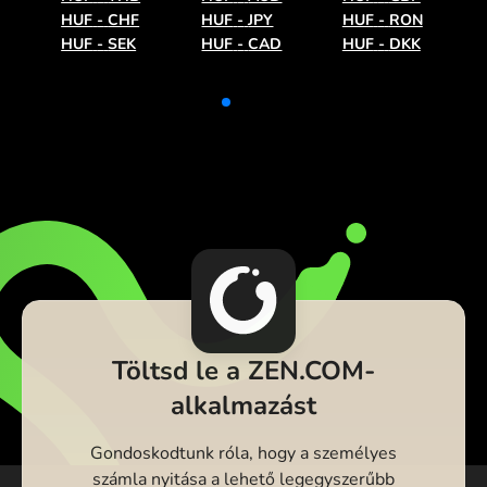
HUF
-
CHF
HUF
-
JPY
HUF
-
RON
HUF
-
SEK
HUF
-
CAD
HUF
-
DKK
Töltsd le a ZEN.COM-
alkalmazást
Gondoskodtunk róla, hogy a személyes
számla nyitása a lehető legegyszerűbb