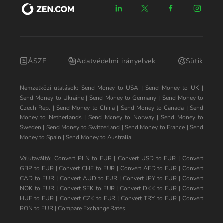
ÁSZF
Adatvédelmi irányelvek
Sütik
Nemzetközi utalások:
Send Money to USA
|
Send Money to UK
|
Send Money to Ukraine
|
Send Money to Germany
|
Send Money to
Czech Rep.
|
Send Money to China
|
Send Money to Canada
|
Send
Money to Netherlands
|
Send Money to Norway
|
Send Money to
Sweden
|
Send Money to Switzerland
|
Send Money to France
|
Send
Money to Spain
|
Send Money to Australia
Valutaváltó:
Convert PLN to EUR
|
Convert USD to EUR
|
Convert
GBP to EUR
|
Convert CHF to EUR
|
Convert AED to EUR
|
Convert
CAD to EUR
|
Convert AUD to EUR
|
Convert JPY to EUR
|
Convert
NOK to EUR
|
Convert SEK to EUR
|
Convert DKK to EUR
|
Convert
HUF to EUR
|
Convert CZK to EUR
|
Convert TRY to EUR
|
Convert
RON to EUR
|
Compare Exchange Rates