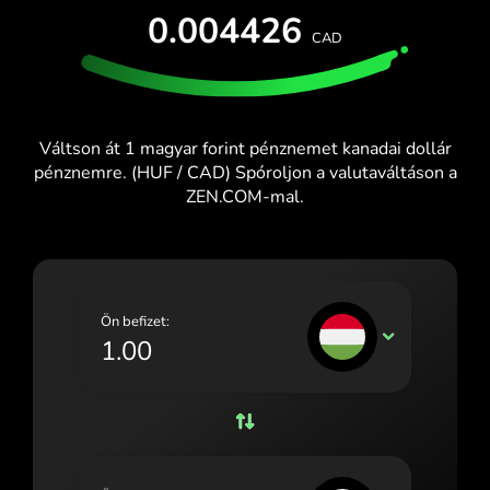
INGYENES KIPRÓBÁLÁS
0.004426
España (Español)
CAD
Kártyák és csomagok
Fejlesztők
France (Français)
SÚGÓKÖZPONT
Ireland (English)
Váltson át 1 magyar forint pénznemet kanadai dollár
Italia (Italiano)
pénznemre. (HUF / CAD) Spóroljon a valutaváltáson a
ZEN.COM-mal.
Κύπρος (Ελληνικά)
Lietuva (Lietuvių)
Magyarország (Magyar)
Ön befizet:
Malta (English)
HUF
Nederland (Nederlands)
Norge (Norsk bokmål)
Polska (Polski)