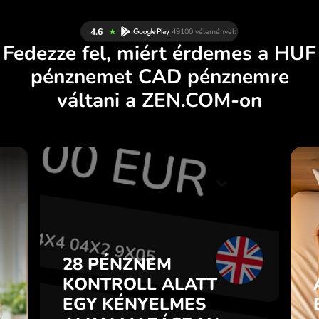
Fedezze fel, miért érdemes a HUF
pénznemet CAD pénznemre
váltani a ZEN.COM-on
S
28 PÉNZNEM
N
KONTROLL ALATT
.
EGY KÉNYELMES
ALKALMAZÁSBAN.
28 PÉNZNEM
l
p
KONTROLL ALATT
Vásároljon HUF pénznemet,
n
EGY KÉNYELMES
adjon el CAD pénznemet és
7
fordítva egyetlen kattintással a