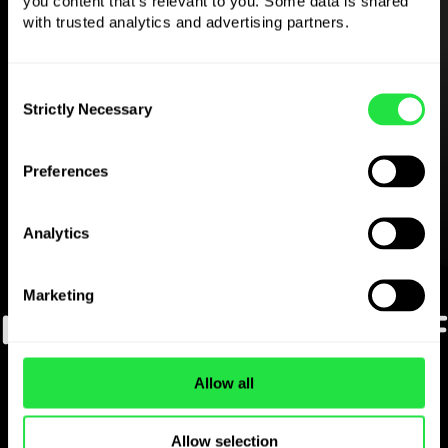
you content that's relevant to you. Some data is shared 
with trusted analytics and advertising partners. 
Töltse le a
Consent
ZEN.COM alkalmazást
Strictly Necessary
Selection
ingyen
Preferences
Töltse le az alkalmazást
és regisztráljon néhány perc
Analytics
alatt.
Átváltás az alkalmazásban
Marketing
Kövesse nyomon a HUF
pénznem népszerű
Allow all
valutapárjait
Allow selection