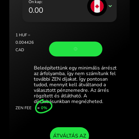
Ön kap:
Portugal (Português)
CAD
România (Română)
Slovensko (Slovenčina)
1
HUF
=
Sverige (Svenska)
0.004426
CAD
Україна (Українська)
Türkiye (Türkçe)
Beleépítettünk egy minimális árrészt
az árfolyamba, így nem számítunk fel
Singapore (English)
további ZEN díjakat. Így pontosan
tudod, mennyit kell átváltanod a
választott pénznemedre. Az árrés
United Kingdom (English)
rögzített és átlátható. A
díjszabásunkban megnézheted.
International (English)
ZEN FEE
=
0%
ÁTVÁLTÁS AZ